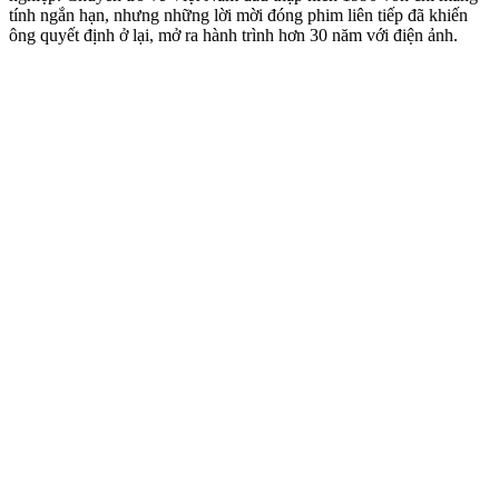
tính ngắn hạn, nhưng những lời mời đóng phim liên tiếp đã khiến
ông quyết định ở lại, mở ra hành trình hơn 30 năm với điện ảnh.