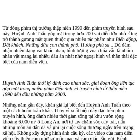
Từ dòng phim thị trường thập niên 1990 đến phim truyền hình sau
này, Huỳnh Anh Tuấn góp mặt trong hơn 200 vai diễn lớn nhỏ. Ông
trở thành gương mặt quen thuộc qua nhiều tác phẩm như
Biển động
,
Đất khách
,
Những đứa con thành phố
,
Hương phù sa
... Dù đảm
nhận nhiều dạng vai khác nhau, hình tượng vua chúa vẫn là nhóm
nhân vật mang lại nhiều dấu ấn nhất nhờ ngoại hình và thần thái đặc
biệt của nam diễn viên.
Huỳnh Anh Tuấn thời kỳ đỉnh cao nhan sắc, giai đoạn ông liên tục
góp mặt trong nhiều phim điện ảnh và truyền hình từ thập niên
1990 đến đầu những năm 2000.
Những năm gần đây, khán giả lại biết đến Huỳnh Anh Tuấn theo
một cách hoàn toàn khác. Thay vì xuất hiện dày đặc trên phim
truyền hình, ông dành nhiều thời gian sống tại khu vườn rộng
khoảng 6.000 m² ở Long An, nơi tự tay chăm sóc cây trái, nấu
những món ăn dân dã và ghi lại cuộc sống thường ngày trên mạng
xã hội. Không xây dựng hình ảnh cầu kỳ, các video của nam diễn
viên gây thiện cảm nhờ sự mộc mạc và cảm giác gần gũi. Kênh