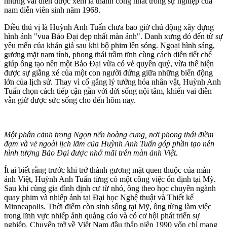
những vai diễn được xem là thành công nhất trong sự nghiệp của
nam diễn viên sinh năm 1968.
Điều thú vị là Huỳnh Anh Tuấn chưa bao giờ chủ động xây dựng
hình ảnh "vua Bảo Đại đẹp nhất màn ảnh". Danh xưng đó đến từ sự
yêu mến của khán giả sau khi bộ phim lên sóng. Ngoại hình sáng,
gương mặt nam tính, phong thái trầm tĩnh cùng cách diễn tiết chế
giúp ông tạo nên một Bảo Đại vừa có vẻ quyền quý, vừa thể hiện
được sự giằng xé của một con người đứng giữa những biến động
lớn của lịch sử. Thay vì cố gắng lý tưởng hóa nhân vật, Huỳnh Anh
Tuấn chọn cách tiếp cận gần với đời sống nội tâm, khiến vai diễn
vẫn giữ được sức sống cho đến hôm nay.
Một phân cảnh trong Ngọn nến hoàng cung, nơi phong thái điềm
đạm và vẻ ngoài lịch lãm của Huỳnh Anh Tuấn góp phần tạo nên
hình tượng Bảo Đại được nhớ mãi trên màn ảnh Việt.
Ít ai biết rằng trước khi trở thành gương mặt quen thuộc của màn
ảnh Việt, Huỳnh Anh Tuấn từng có một công việc ổn định tại Mỹ.
Sau khi cùng gia đình định cư từ nhỏ, ông theo học chuyên ngành
quay phim và nhiếp ảnh tại Đại học Nghệ thuật và Thiết kế
Minneapolis. Thời điểm còn sinh sống tại Mỹ, ông từng làm việc
trong lĩnh vực nhiếp ảnh quảng cáo và có cơ hội phát triển sự
nghiệp. Chuyến trở về Việt Nam đầu thập niên 1990 vốn chỉ mang