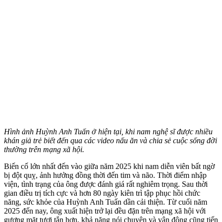
Hình ảnh Huỳnh Anh Tuấn ở hiện tại, khi nam nghệ sĩ được nhiều
khán giả trẻ biết đến qua các video nấu ăn và chia sẻ cuộc sống đời
thường trên mạng xã hội.
Biến cố lớn nhất đến vào giữa năm 2025 khi nam diễn viên bất ngờ
bị đột quỵ, ảnh hưởng đồng thời đến tim và não. Thời điểm nhập
viện, tình trạng của ông được đánh giá rất nghiêm trọng. Sau thời
gian điều trị tích cực và hơn 80 ngày kiên trì tập phục hồi chức
năng, sức khỏe của Huỳnh Anh Tuấn dần cải thiện. Từ cuối năm
2025 đến nay, ông xuất hiện trở lại đều đặn trên mạng xã hội với
gương mặt tươi tắn hơn, khả năng nói chuyện và vận động cũng tiến