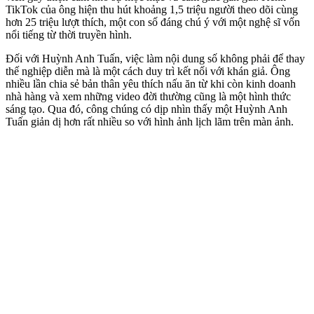
TikTok của ông hiện thu hút khoảng 1,5 triệu người theo dõi cùng
hơn 25 triệu lượt thích, một con số đáng chú ý với một nghệ sĩ vốn
nổi tiếng từ thời truyền hình.
Đối với Huỳnh Anh Tuấn, việc làm nội dung số không phải để thay
thế nghiệp diễn mà là một cách duy trì kết nối với khán giả. Ông
nhiều lần chia sẻ bản thân yêu thích nấu ăn từ khi còn kinh doanh
nhà hàng và xem những video đời thường cũng là một hình thức
sáng tạo. Qua đó, công chúng có dịp nhìn thấy một Huỳnh Anh
Tuấn giản dị hơn rất nhiều so với hình ảnh lịch lãm trên màn ảnh.