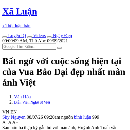
Xã Luận
xã hội luận bàn
Luyện IQ
Videos
Ngày Đẹp
09:09:09 AM, Thứ Abc 09/09/2021
Bất ngờ với cuộc sống hiện tại
của Vua Bảo Đại đẹp nhất màn
ảnh Việt
Văn Hóa
Diễn Viên Nghệ Sĩ Việt
VN
EN
Sky Nguyen
08/07/26 09:20am
nguồn
bình luận
999
A-
A
A+
Sau hơn ba thập kỷ gắn bó với màn ảnh, Huỳnh Anh Tuấn vẫn