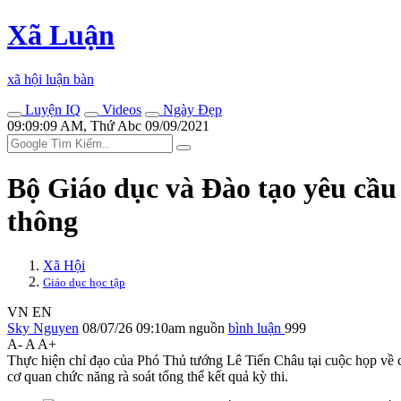
Xã Luận
xã hội luận bàn
Luyện IQ
Videos
Ngày Đẹp
09:09:09 AM, Thứ Abc 09/09/2021
Bộ Giáo dục và Đào tạo yêu cầu 
thông
Xã Hội
Giáo dục học tập
VN
EN
Sky Nguyen
08/07/26 09:10am
nguồn
bình luận
999
A-
A
A+
Thực hiện chỉ đạo của Phó Thủ tướng Lê Tiến Châu tại cuộc họp về cô
cơ quan chức năng rà soát tổng thể kết quả kỳ thi.