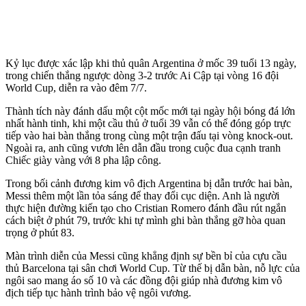
Kỷ lục được xác lập khi thủ quân Argentina ở mốc 39 tuổi 13 ngày,
trong chiến thắng ngược dòng 3-2 trước Ai Cập tại vòng 16 đội
World Cup, diễn ra vào đêm 7/7.
Thành tích này đánh dấu một cột mốc mới tại ngày hội bóng đá lớn
nhất hành tinh, khi một cầu thủ ở tuổi 39 vẫn có thể đóng góp trực
tiếp vào hai bàn thắng trong cùng một trận đấu tại vòng knock-out.
Ngoài ra, anh cũng vươn lên dẫn đầu trong cuộc đua cạnh tranh
Chiếc giày vàng với 8 pha lập công.
Trong bối cảnh đương kim vô địch Argentina bị dẫn trước hai bàn,
Messi thêm một lần tỏa sáng để thay đổi cục diện. Anh là người
thực hiện đường kiến tạo cho Cristian Romero đánh đầu rút ngắn
cách biệt ở phút 79, trước khi tự mình ghi bàn thắng gỡ hòa quan
trọng ở phút 83.
Màn trình diễn của Messi cũng khẳng định sự bền bỉ của cựu cầu
thủ Barcelona tại sân chơi World Cup. Từ thế bị dẫn bàn, nỗ lực của
ngôi sao mang áo số 10 và các đồng đội giúp nhà đương kim vô
địch tiếp tục hành trình bảo vệ ngôi vương.