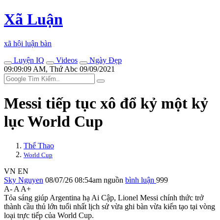
Xã Luận
xã hội luận bàn
Luyện IQ
Videos
Ngày Đẹp
09:09:09 AM, Thứ Abc 09/09/2021
Messi tiếp tục xô đổ kỷ một kỷ
lục World Cup
Thể Thao
World Cup
VN
EN
Sky Nguyen
08/07/26 08:54am
nguồn
bình luận
999
A-
A
A+
Tỏa sáng giúp Argentina hạ Ai Cập, Lionel Messi chính thức trở
thành cầu thủ lớn tuổi nhất lịch sử vừa ghi bàn vừa kiến tạo tại vòng
loại trực tiếp của World Cup.