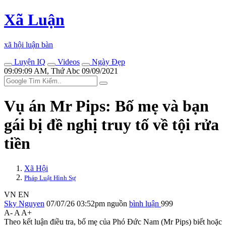
Xã Luận
xã hội luận bàn
Luyện IQ
Videos
Ngày Đẹp
09:09:09 AM, Thứ Abc 09/09/2021
Vụ án Mr Pips: Bố mẹ và bạn
gái bị đề nghị truy tố về tội rửa
tiền
Xã Hội
Pháp Luật Hình Sự
VN
EN
Sky Nguyen
07/07/26 03:52pm
nguồn
bình luận
999
A-
A
A+
Theo kết luận điều tra, bố mẹ của Phó Đức Nam (Mr Pips) biết hoặc