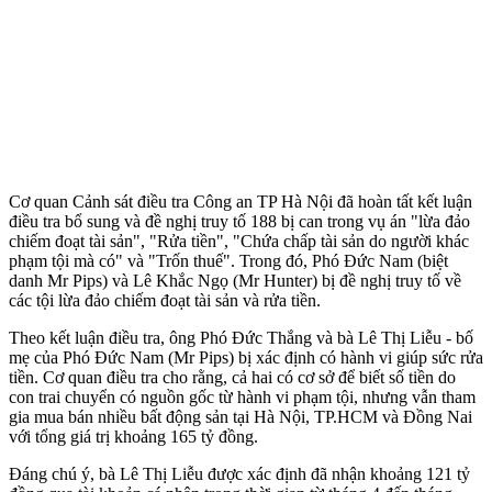
Cơ quan Cảnh sát điều tra Công an TP Hà Nội đã hoàn tất kết luận
điều tra bổ sung và đề nghị truy tố 188 bị can trong vụ án "lừa đảo
chiếm đoạt tài sản", "Rửa tiền", "Chứa chấp tài sản do người khác
phạm tội mà có" và "Trốn thuế". Trong đó, Phó Đức Nam (biệt
danh Mr Pips) và Lê Khắc Ngọ (Mr Hunter) bị đề nghị truy tố về
các tội lừa đảo chiếm đoạt tài sản và rửa tiền.
Theo kết luận điều tra, ông Phó Đức Thắng và bà Lê Thị Liễu - bố
mẹ của Phó Đức Nam (Mr Pips) bị xác định có hành vi giúp sức rửa
tiền. Cơ quan điều tra cho rằng, cả hai có cơ sở để biết số tiền do
con trai chuyển có nguồn gốc từ hành vi phạm tội, nhưng vẫn tham
gia mua bán nhiều bất động sản tại Hà Nội, TP.HCM và Đồng Nai
với tổng giá trị khoảng 165 tỷ đồng.
Đáng chú ý, bà Lê Thị Liễu được xác định đã nhận khoảng 121 tỷ