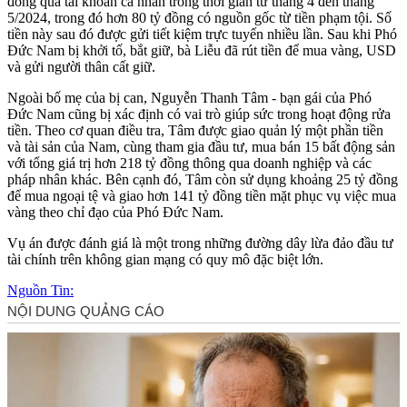
đồng qua tài khoản cá nhân trong thời gian từ tháng 4 đến tháng
5/2024, trong đó hơn 80 tỷ đồng có nguồn gốc từ tiền phạm tội. Số
tiền này sau đó được gửi tiết kiệm trực tuyến nhiều lần. Sau khi Phó
Đức Nam bị khởi tố, bắt giữ, bà Liễu đã rút tiền để mua vàng, USD
và gửi người thân cất giữ.
Ngoài bố mẹ của bị can, Nguyễn Thanh Tâm - bạn gái của Phó
Đức Nam cũng bị xác định có vai trò giúp sức trong hoạt động rửa
tiền. Theo cơ quan điều tra, Tâm được giao quản lý một phần tiền
và tài sản của Nam, cùng tham gia đầu tư, mua bán 15 bất động sản
với tổng giá trị hơn 218 tỷ đồng thông qua doanh nghiệp và các
pháp nhân khác. Bên cạnh đó, Tâm còn sử dụng khoảng 25 tỷ đồng
để mua ngoại tệ và giao hơn 141 tỷ đồng tiền mặt phục vụ việc mua
vàng theo chỉ đạo của Phó Đức Nam.
Vụ án được đánh giá là một trong những đường dây lừa đảo đầu tư
tài chính trên không gian mạng có quy mô đặc biệt lớn.
Nguồn Tin: