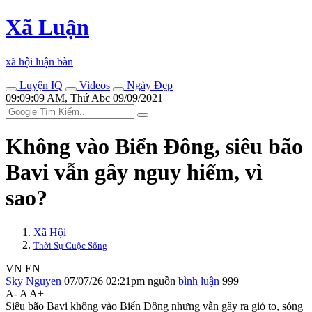
Xã Luận
xã hội luận bàn
Luyện IQ
Videos
Ngày Đẹp
09:09:09 AM, Thứ Abc 09/09/2021
Không vào Biển Đông, siêu bão
Bavi vẫn gây nguy hiểm, vì
sao?
Xã Hội
Thời Sự Cuộc Sống
VN
EN
Sky Nguyen
07/07/26 02:21pm
nguồn
bình luận
999
A-
A
A+
Siêu bão Bavi không vào Biển Đông nhưng vẫn gây ra gió to, sóng