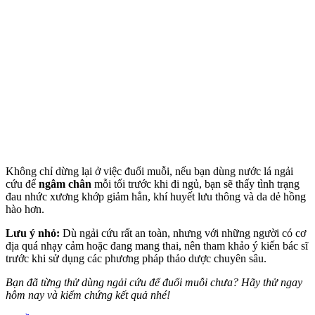
Không chỉ dừng lại ở việc đuổi muỗi, nếu bạn dùng nước lá ngải
cứu để
ngâm chân
mỗi tối trước khi đi ngủ, bạn sẽ thấy tình trạng
đau nhức xương khớp giảm hẳn, khí huyết lưu thông và da dẻ hồng
hào hơn.
Lưu ý nhỏ:
Dù ngải cứu rất an toàn, nhưng với những người có cơ
địa quá nhạ‌y cả‌m hoặc đang mang thai, nên tham khảo ý kiến bác sĩ
trước khi sử dụng các phương pháp thảo dược chuyên sâu.
Bạn đã từng thử dùng ngải cứu để đuổi muỗi chưa? Hãy thử ngay
hôm nay và kiểm chứng kết quả nhé!