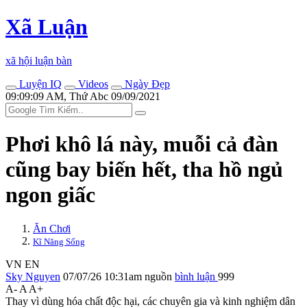
Xã Luận
xã hội luận bàn
Luyện IQ
Videos
Ngày Đẹp
09:09:09 AM, Thứ Abc 09/09/2021
Phơi khô lá này, muỗi cả đàn
cũng bay biến hết, tha hồ ngủ
ngon giấc
Ăn Chơi
Kĩ Năng Sống
VN
EN
Sky Nguyen
07/07/26 10:31am
nguồn
bình luận
999
A-
A
A+
Thay vì dùng hó‌a chấ‌t độc hại, các chuyên gia và kinh nghiệm dân