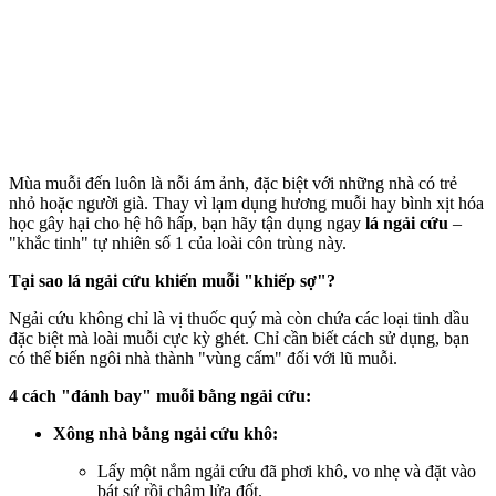
Mùa muỗi đến luôn là nỗi ám ảnh, đặc biệt với những nhà có trẻ
nhỏ hoặc người già. Thay vì lạ‌m dụn‌g hương muỗi hay bình xịt hóa
học gây hại cho hệ hô hấp, bạn hãy tận dụng ngay
lá ngải cứu
–
"khắc tinh" tự nhiên số 1 của loài côn trùng này.
Tại sao lá ngải cứu khiến muỗi "khiếp sợ"?
Ngải cứu không chỉ là vị thuốc quý mà còn chứa các loại tinh dầu
đặc biệt mà loài muỗi cực kỳ ghét. Chỉ cần biết cách sử dụng, bạn
có thể biến ngôi nhà thành "vùng cấm" đối với lũ muỗi.
4 cách "đánh bay" muỗi bằng ngải cứu:
Xông nhà bằng ngải cứu khô:
Lấy một nắm ngải cứu đã phơi khô, vo nhẹ và đặt vào
bát sứ rồi châm lửa đốt.