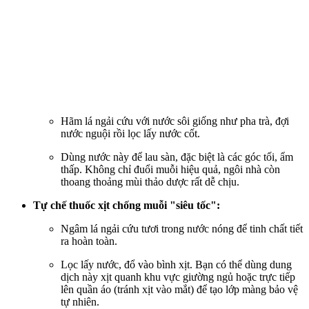
Hãm lá ngải cứu với nước sôi giống như pha trà, đợi
nước nguội rồi lọc lấy nước cốt.
Dùng nước này để lau sàn, đặc biệt là các góc tối, ẩm
thấp. Không chỉ đuổi muỗi hiệu quả, ngôi nhà còn
thoang thoảng mùi thảo dược rất dễ chịu.
Tự chế thuốc xịt chống muỗi "siêu tốc":
Ngâm lá ngải cứu tươi trong nước nóng để tinh chất tiết
ra hoàn toàn.
Lọc lấy nước, đổ vào bình xịt. Bạn có thể dùng dung
dịch này xịt quanh khu vực giường ngủ hoặc trực tiếp
lên quần áo (tránh xịt vào mắt) để tạo lớp màng bảo vệ
tự nhiên.