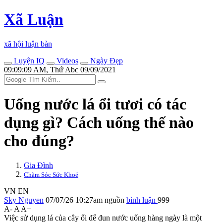
Xã Luận
xã hội luận bàn
Luyện IQ
Videos
Ngày Đẹp
09:09:09 AM, Thứ Abc 09/09/2021
Uống nước lá ổi tươi có tác
dụng gì? Cách uống thế nào
cho đúng?
Gia Đình
Chăm Sóc Sức Khoẻ
VN
EN
Sky Nguyen
07/07/26 10:27am
nguồn
bình luận
999
A-
A
A+
Việc sử dụng lá của cây ổi để đun nước uống hàng ngày là một