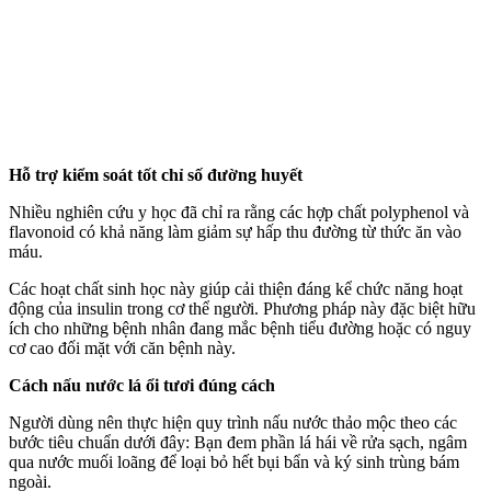
Hỗ trợ kiểm soát tốt chỉ số đường huyết
Nhiều nghiên cứu y học đã chỉ ra rằng các hợp chất polyphenol và
flavonoid có khả năng làm giảm sự hấp thu đường từ thức ăn vào
máu.
Các hoạt chất sinh học này giúp cải thiện đáng kể chức năng hoạt
động của insulin trong c‌ơ th‌ể người. Phương pháp này đặc biệt hữu
ích cho những bệnh nhân đang mắc bệnh tiểu đường hoặc có nguy
cơ cao đối mặt với căn bệnh này.
Cách nấu nước lá ổi tươi đúng cách
Người dùng nên thực hiện quy trình nấu nước thảo mộc theo các
bước tiêu chuẩn dưới đây: Bạn đem phần lá hái về rửa sạch, ngâm
qua nước muối loãng để loại bỏ hết bụi bẩn và ký sinh trùng bám
ngoài.