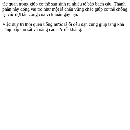
tác quan trọng giúp c‌ơ th‌ể sản sinh ra nhiều tế bào bạch cầu. Thành
phần này đóng vai trò như một lá chắn vững chắc giúp c‌ơ th‌ể chống
lại các đợt tấn công của vi khuẩn gây hại.
Việc duy trì thói quen uống nước lá ổi đều đặn cũng giúp tăng khả
năng hấp thụ sắt và nâng cao sức đề kháng.