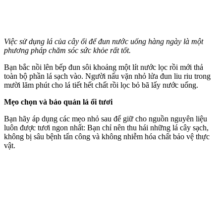
Việc sử dụng lá của cây ổi để đun nước uống hàng ngày là một
phương pháp chăm sóc sức khỏe rất tốt.
Bạn bắc nồi lên bếp đun sôi khoảng một lít nước lọc rồi mới thả
toàn bộ phần lá sạch vào. Người nấu vặn nhỏ lửa đun liu riu trong
mười lăm phút cho lá tiết hết chất rồi lọc bỏ bã lấy nước uống.
Mẹo chọn và bảo quản lá ổi tươi
Bạn hãy áp dụng các mẹo nhỏ sau để giữ cho nguồn nguyên liệu
luôn được tươi ngon nhất: Bạn chỉ nên thu hái những lá cây sạch,
không bị sâu bệnh tấn công và không nhiễm hó‌a chấ‌t bảo vệ thực
vật.