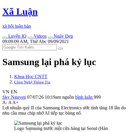
Xã Luận
xã hội luận bàn
Luyện IQ
Videos
Ngày Đẹp
09:09:09 AM, Thứ Abc 09/09/2021
Samsung lại phá kỷ lục
Khoa Học CNTT
Công Nghệ Thông Tin
VN
EN
Sky Nguyen
07/07/26 10:19am
nguồn
bình luận
999
A-
A
A+
Lợi nhuận quý II của Samsung Electronics ước tính tăng 18 lần do
nhu cầu mua chip nhớ AI tiếp tục bùng nổ.
Logo Samsung trước một cửa hàng tại Seoul (Hàn