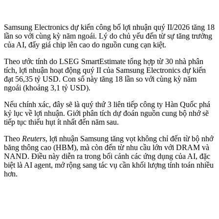
Samsung Electronics dự kiến công bố lợi nhuận quý II/2026 tăng 18
lần so với cùng kỳ năm ngoái. Lý do chủ yếu đến từ sự tăng trưởng
của AI, đẩy giá chip lên cao do nguồn cung cạn kiệt.
Theo ước tính do LSEG SmartEstimate tổng hợp từ 30 nhà phân
tích, lợi nhuận hoạt động quý II của Samsung Electronics dự kiến
đạt 56,35 tỷ USD. Con số này tăng 18 lần so với cùng kỳ năm
ngoái (khoảng 3,1 tỷ USD).
Nếu chính xác, đây sẽ là quý thứ 3 liên tiếp công ty Hàn Quốc phá
kỷ lục về lợi nhuận. Giới phân tích dự đoán nguồn cung bộ nhớ sẽ
tiếp tục thiếu hụt ít nhất đến năm sau.
Theo
Reuters
, lợi nhuận Samsung tăng vọt không chỉ đến từ bộ nhớ
băng thông cao (HBM), mà còn đến từ nhu cầu lớn với DRAM và
NAND. Điều này diễn ra trong bối cảnh các ứng dụng của AI, đặc
biệt là AI agent, mở rộng sang tác vụ cần khối lượng tính toán nhiều
hơn.