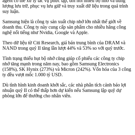
agent có thể xử lý tác vụ phức tạp, đòi hỏi nhiều bộ nhớ và dung
lượng lưu trữ, phục vụ lưu giữ và truy xuất dữ liệu trong quá trình
suy luận.
Samsung hiện là công ty sản xuất chip nhớ lớn nhất thế giới về
doanh thu. Công ty này cung cấp sản phẩm cho nhiều hãng công
nghệ nổi tiếng như Nvidia, Google và Apple.
Theo dữ liệu từ Citi Research, giá bán trung bình của DRAM và
NAND trong quý II tăng lần lượt 44% và 53% so với quý trước.
Tình trạng thiếu hụt bộ nhớ cũng giúp cổ phiếu các công ty chip
nhớ tăng mạnh trong năm nay, bao gồm Samsung Electronics
(158%), SK Hynix (273%) và Micron (242%). Vốn hóa của 3 công
ty đều vượt mốc 1.000 tỷ USD.
Dù tình hình kinh doanh khởi sắc, các nhà phân tích cảnh báo lợi
nhuận quý II có thể thấp hơn dự kiến nếu Samsung lập quỹ dự
phòng lớn để thưởng cho nhân viên.