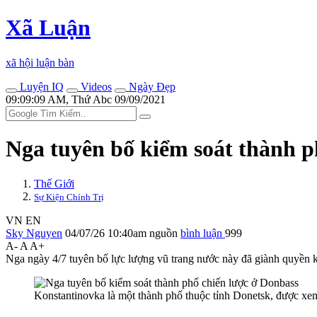
Xã Luận
xã hội luận bàn
Luyện IQ
Videos
Ngày Đẹp
09:09:09 AM, Thứ Abc 09/09/2021
Nga tuyên bố kiểm soát thành p
Thế Giới
Sự Kiện Chính Trị
VN
EN
Sky Nguyen
04/07/26 10:40am
nguồn
bình luận
999
A-
A
A+
Nga ngày 4/7 tuyên bố lực lượng vũ trang nước này đã giành quyền 
Konstantinovka là một thành phố thuộc tỉnh Donetsk, được xe