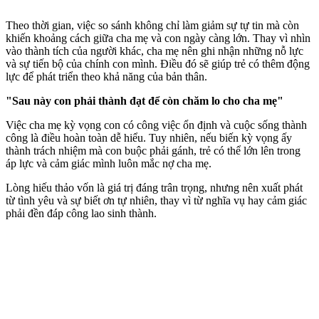
Theo thời gian, việc so sánh không chỉ làm giảm sự tự tin mà còn
khiến khoảng cách giữa cha mẹ và con ngày càng lớn. Thay vì nhìn
vào thành tích của người khác, cha mẹ nên ghi nhận những nỗ lực
và sự tiến bộ của chính con mình. Điều đó sẽ giúp trẻ có thêm động
lực để phát triển theo khả năng của bản thân.
"Sau này con phải thành đạt để còn chăm lo cho cha mẹ"
Việc cha mẹ kỳ vọng con có công việc ổn định và cuộc sống thành
công là điều hoàn toàn dễ hiểu. Tuy nhiên, nếu biến kỳ vọng ấy
thành trách nhiệm mà con buộc phải gánh, trẻ có thể lớn lên trong
áp lực và cảm giác mình luôn mắc nợ cha mẹ.
Lòng hiếu thảo vốn là giá trị đáng trân trọng, nhưng nên xuất phát
từ tình yêu và sự biết ơn tự nhiên, thay vì từ nghĩa vụ hay cảm giác
phải đền đáp công lao sinh thành.