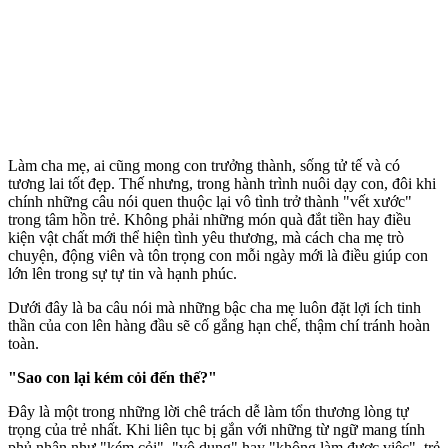
Làm cha mẹ, ai cũng mong con trưởng thành, sống tử tế và có
tương lai tốt đẹp. Thế nhưng, trong hành trình nuôi dạy con, đôi khi
chính những câu nói quen thuộc lại vô tình trở thành "vết xước"
trong tâm hồn trẻ. Không phải những món quà đắt tiền hay điều
kiện vật chất mới thể hiện tình yêu thương, mà cách cha mẹ trò
chuyện, động viên và tôn trọng con mỗi ngày mới là điều giúp con
lớn lên trong sự tự tin và hạnh phúc.
Dưới đây là ba câu nói mà những bậc cha mẹ luôn đặt lợi ích tinh
thần của con lên hàng đầu sẽ cố gắng hạn chế, thậm chí tránh hoàn
toàn.
"Sao con lại kém cỏi đến thế?"
Đây là một trong những lời chê trách dễ làm tổn thương lòng tự
trọng của trẻ nhất. Khi liên tục bị gắn với những từ ngữ mang tính
phủ nhận như "kém cỏi", "vô dụng" hay "không làm được việc", trẻ