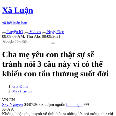
Xã Luận
xã hội luận bàn
Luyện IQ
Videos
Ngày Đẹp
09:09:09 AM, Thứ Abc 09/09/2021
Cha mẹ yêu con thật sự sẽ
tránh nói 3 câu này vì có thể
khiến con tổn thương suốt đời
Gia Đình
Mẹ và Trẻ Em
VN
EN
Sky Nguyen
03/07/26 03:22pm
nguồn
bình luận
999
A-
A
A+
Không ít bậc phụ huynh vô tình thốt ra những lời nói tưởng như chỉ