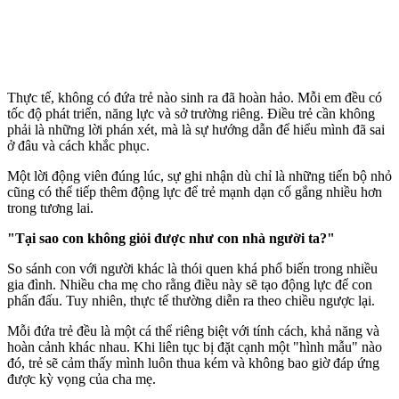
Thực tế, không có đứa trẻ nào sinh ra đã hoàn hảo. Mỗi em đều có
tốc độ phát triển, năng lực và sở trường riêng. Điều trẻ cần không
phải là những lời phán xét, mà là sự hướng dẫn để hiểu mình đã sai
ở đâu và cách khắc phục.
Một lời động viên đúng lúc, sự ghi nhận dù chỉ là những tiến bộ nhỏ
cũng có thể tiếp thêm động lực để trẻ mạnh dạn cố gắng nhiều hơn
trong tương lai.
"Tại sao con không giỏi được như con nhà người ta?"
So sánh con với người khác là thói quen khá phổ biến trong nhiều
gia đình. Nhiều cha mẹ cho rằng điều này sẽ tạo động lực để con
phấn đấu. Tuy nhiên, thực tế thường diễn ra theo chiều ngược lại.
Mỗi đứa trẻ đều là một cá thể riêng biệt với tính cách, khả năng và
hoàn cảnh khác nhau. Khi liên tục bị đặt cạnh một "hình mẫu" nào
đó, trẻ sẽ cảm thấy mình luôn thua kém và không bao giờ đáp ứng
được kỳ vọng của cha mẹ.