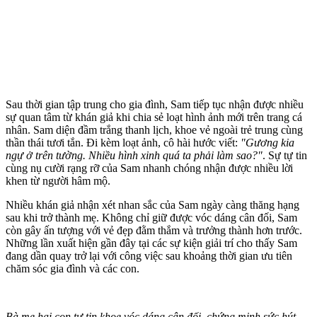
Sau thời gian tập trung cho gia đình, Sam tiếp tục nhận được nhiều
sự quan tâm từ khán giả khi chia sẻ loạt hình ảnh mới trên trang cá
nhân. Sam diện đầm trắng thanh lịch, khoe vẻ ngoài trẻ trung cùng
thần thái tươi tắn. Đi kèm loạt ảnh, cô hài hước viết:
"Gương kia
ngự ở trên tường. Nhiều hình xinh quá ta phải làm sao?"
. Sự tự tin
cùng nụ cười rạng rỡ của Sam nhanh chóng nhận được nhiều lời
khen từ người hâm mộ.
Nhiều khán giả nhận xét nhan sắc của Sam ngày càng thăng hạng
sau khi trở thành mẹ. Không chỉ giữ được vóc dáng cân đối, Sam
còn gây ấn tượng với vẻ đẹp đằm thắm và trưởng thành hơn trước.
Những lần xuất hiện gần đây tại các sự kiện giải trí cho thấy Sam
đang dần quay trở lại với công việc sau khoảng thời gian ưu tiên
chăm sóc gia đình và các con.
Bà mẹ hai con tự tin khoe vóc dáng cân đối, chứng minh sức hút