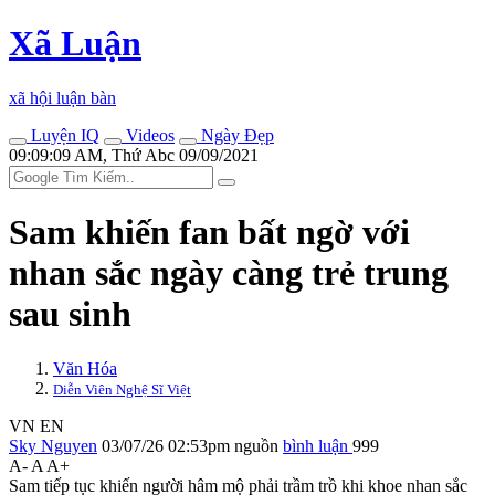
Xã Luận
xã hội luận bàn
Luyện IQ
Videos
Ngày Đẹp
09:09:09 AM, Thứ Abc 09/09/2021
Sam khiến fan bất ngờ với
nhan sắc ngày càng trẻ trung
sau sinh
Văn Hóa
Diễn Viên Nghệ Sĩ Việt
VN
EN
Sky Nguyen
03/07/26 02:53pm
nguồn
bình luận
999
A-
A
A+
Sam tiếp tục khiến người hâm mộ phải trầm trồ khi khoe nhan sắc