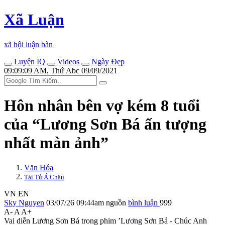
Xã Luận
xã hội luận bàn
Luyện IQ
Videos
Ngày Đẹp
09:09:09 AM, Thứ Abc 09/09/2021
Hôn nhân bên vợ kém 8 tuổi
của “Lương Sơn Bá ấn tượng
nhất màn ảnh”
Văn Hóa
Tài Tử Á Châu
VN
EN
Sky Nguyen
03/07/26 09:44am
nguồn
bình luận
999
A-
A
A+
Vai diễn Lương Sơn Bá trong phim ’Lương Sơn Bá - Chúc Anh