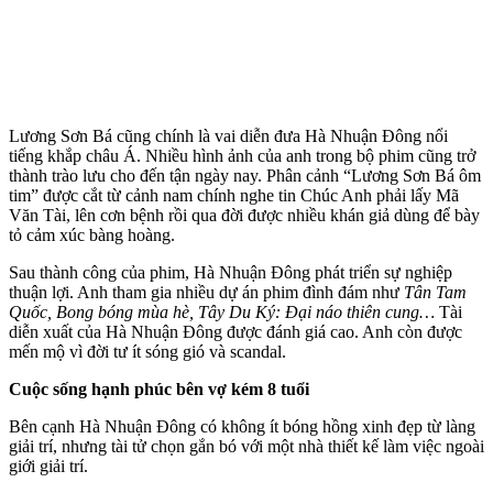
Lương Sơn Bá cũng chính là vai diễn đưa Hà Nhuận Đông nổi
tiếng khắp châu Á. Nhiều hình ảnh của anh trong bộ phim cũng trở
thành trào lưu cho đến tận ngày nay. Phân cảnh “Lương Sơn Bá ôm
tim” được cắt từ cảnh nam chính nghe tin Chúc Anh phải lấy Mã
Văn Tài, lên cơn bệnh rồi qua đời được nhiều khán giả dùng để bày
tỏ cảm xúc bàng hoàng.
Sau thành công của phim, Hà Nhuận Đông phát triển sự nghiệp
thuận lợi. Anh tham gia nhiều dự án phim đình đám như
Tân Tam
Quốc, Bong bóng mùa hè, Tây Du Ký: Đại náo thiên cung…
Tài
diễn xuất của Hà Nhuận Đông được đánh giá cao. Anh còn được
mến mộ vì đời tư ít sóng gió và scandal.
Cuộc sống hạnh phúc bên vợ kém 8 tuổi
Bên cạnh Hà Nhuận Đông có không ít bóng hồng xinh đẹp từ làng
giải trí, nhưng tài tử chọn gắn bó với một nhà thiết kế làm việc ngoài
giới giải trí.