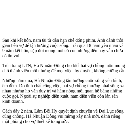
Sau khi kết hôn, nam tài tử dần hạn chế đóng phim. Anh dành thời
gian bên vợ để tận hưởng cuộc sống. Trải qua 18 năm yêu nhau và
9 năm kết hôn, cặp đôi mong mỏi có con nhưng đến nay vẫn chưa
có tin vui.
Trên trang LTN, Hà Nhuận Đông cho biết hai vợ chồng luôn mong
chờ thành viên mới nhưng để mọi việc tùy duyên, không cưỡng cầu.
Những năm qua, Hà Nhuận Đông tận hưởng cuộc sống yên bình,
êm đềm. Do tính chất công việc, hai vợ chồng thường phải sống xa
nhau nhưng họ vẫn duy trì và hâm nóng mối quan hệ bằng những
cuộc gọi. Ngoài sự nghiệp diễn xuất, nam diễn viên còn lấn sân
kinh doanh.
Cách đây 2 năm, Lâm Bội Hy quyết định chuyển về Đại Lục sống
cùng chồng, Hà Nhuận Đông vui mừng xây nhà mới, dành riêng
một phòng cho vợ thiết kế trang sức.