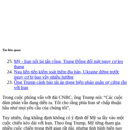
Tin liên quan
Mỹ - Iran nối lại tấn công, Trung Đông đối mặt nguy cơ leo
thang
Nga liên tiếp kiểm soát thêm địa bàn, Ukraine đứng trước
nguy cơ bị bao vây nhiều hướng
Ông Trump cảnh báo tái áp dụng biện pháp quân sự cứng rắn
với Iran
Trong cuộc phỏng vấn với đài CNBC, ông Trump nói: “Các cuộc
đàm phán vẫn đang diễn ra. Tôi cho rằng phía Iran sẽ chấp thuận
hầu như mọi yêu cầu của chúng tôi”.
Tuy nhiên, ông khẳng định không có ý định để Mỹ sa lầy vào một
cuộc chiến kéo dài với Iran. Theo ông Trump, Mỹ từng tham gia
nhiều cuộc chiến trong thời gian rất dài, nhưng tình hình hiện nay