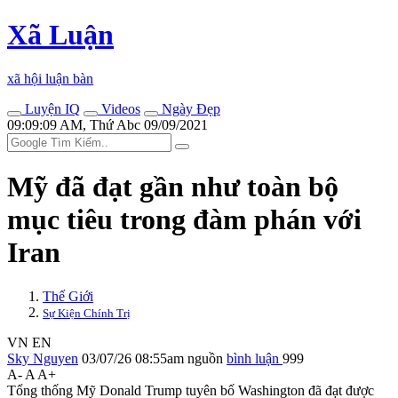
Xã Luận
xã hội luận bàn
Luyện IQ
Videos
Ngày Đẹp
09:09:09 AM, Thứ Abc 09/09/2021
Mỹ đã đạt gần như toàn bộ
mục tiêu trong đàm phán với
Iran
Thế Giới
Sự Kiện Chính Trị
VN
EN
Sky Nguyen
03/07/26 08:55am
nguồn
bình luận
999
A-
A
A+
Tổng thống Mỹ Donald Trump tuyên bố Washington đã đạt được