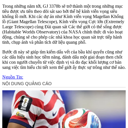
Trong những năm tới, GJ 3378b sẽ trở thành một trong những mục
tiêu được ưu tiên theo dõi sát sao bởi thế hệ kính viễn vọng siêu
khổng lồ mới. Khi các dự án như Kính viễn vọng Magellan Khổng
lồ (Giant Magellan Telescope), Kính viễn vọng Cực lớn (Extremely
Large Telescope) cùng Đài quan sát Các thế giới có thể sống được
(Habitable Worlds Observatory) của NASA chính thức đi vào hoạt
động, chúng sẽ cho phép các nhà khoa học quan sát trực tiếp hành
tinh, chụp ảnh và phân tích dữ liệu quang phổ.
Bước đi này sẽ giúp tìm kiếm dấu vết của bầu khí quyển cũng như
các dấu hiệu sinh học tiềm năng, đánh dấu một giai đoạn then chốt
khi con người chuyển từ việc định vị và đo đạc khối lượng cơ bản
sang việc tìm hiểu chi tiết xem thế giới ấy thực sự trông như thế nào.
Nguồn Tin: