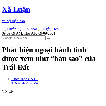
Xã Luận
xã hội luận bàn
Luyện IQ
Videos
Ngày Đẹp
09:09:09 AM, Thứ Abc 09/09/2021
Phát hiện ngoại hành tinh
được xem như “bản sao” của
Trái Đất
Khoa Học CNTT
Phát Minh Ngiên Cứu
VN
EN