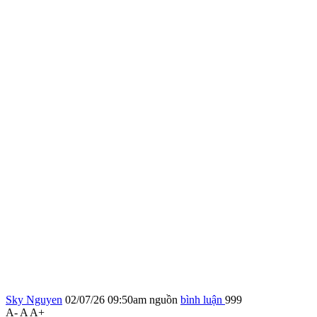
Sky Nguyen
02/07/26 09:50am
nguồn
bình luận
999
A-
A
A+