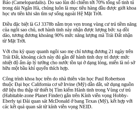
Báo (Camelopardalis). Do sao lùn đỏ chiếm tới 70% tổng số tinh tú
trong dải Ngân Hà, chúng luôn là mục tiêu hàng đầu được giới khoa
học ưu tiên khi săn tìm sự sống ngoài Hệ Mặt Trời.
Điều đặc biệt là GJ 3378b nằm trọn vẹn trong vùng cư trú tiềm năng
của ngôi sao chủ, nơi hành tinh này nhận được lượng bức xạ dồi
dào, tương đương khoảng 90% mức năng lượng mà Trái Đất nhận
từ Mặt Trời.
Với chu kỳ quay quanh ngôi sao mẹ chỉ tương đương 21 ngày trên
Trái Đất, khoảng cách này đủ gần để hành tinh duy trì được mức
nhiệt độ ấm áp lý tưởng cho nước tồn tại ở dạng lỏng, miễn là nó sở
hữu một bầu khí quyển thích hợp.
Công trình khoa học trên do nhà thiên văn học Paul Robertson
thuộc Đại học California cơ sở Irvine (Mỹ) dẫn dắt, sử dụng nguồn
dữ liệu thu thập từ thiết bị Tìm kiếm Hành tinh trong Vùng cư trú
(Habitable-zone Planet Finder) gắn trên Kính viễn vọng Hobby-
Eberly tại Đài quan sát McDonald ở bang Texas (Mỹ), kết hợp với
các kết quả quan sát từ kính viễn vọng NEID.