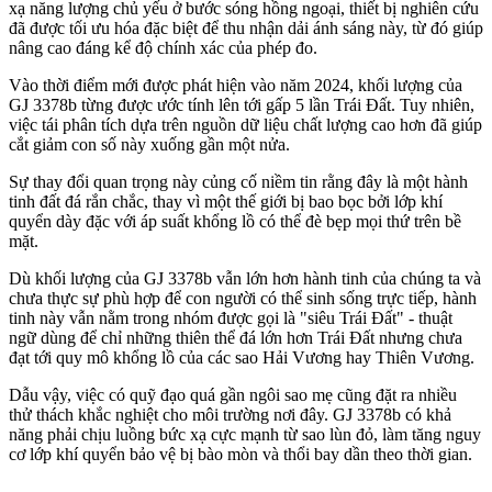
xạ năng lượng chủ yếu ở bước sóng hồng ngoại, thiết bị nghiên cứu
đã được tối ưu hóa đặc biệt để thu nhận dải ánh sáng này, từ đó giúp
nâng cao đáng kể độ chính xác của phép đo.
Vào thời điểm mới được phát hiện vào năm 2024, khối lượng của
GJ 3378b từng được ước tính lên tới gấp 5 lần Trái Đất. Tuy nhiên,
việc tái phân tích dựa trên nguồn dữ liệu chất lượng cao hơn đã giúp
cắt giảm con số này xuống gần một nửa.
Sự thay đổi quan trọng này củng cố niềm tin rằng đây là một hành
tinh đất đá rắn chắc, thay vì một thế giới bị bao bọc bởi lớp khí
quyển dày đặc với áp suất khổng lồ có thể đè bẹp mọi thứ trên bề
mặt.
Dù khối lượng của GJ 3378b vẫn lớn hơn hành tinh của chúng ta và
chưa thực sự phù hợp để con người có thể sinh sống trực tiếp, hành
tinh này vẫn nằm trong nhóm được gọi là "siêu Trái Đất" - thuật
ngữ dùng để chỉ những thiên thể đá lớn hơn Trái Đất nhưng chưa
đạt tới quy mô khổng lồ của các sao Hải Vương hay Thiên Vương.
Dẫu vậy, việc có quỹ đạo quá gần ngôi sao mẹ cũng đặt ra nhiều
thử thách khắc nghiệt cho môi trường nơi đây. GJ 3378b có khả
năng phải chịu luồng bức xạ cực mạnh từ sao lùn đỏ, làm tăng nguy
cơ lớp khí quyển bảo vệ bị bào mòn và thổi bay dần theo thời gian.