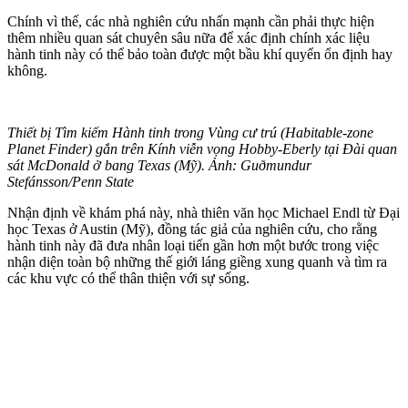
Chính vì thế, các nhà nghiên cứu nhấn mạnh cần phải thực hiện
thêm nhiều quan sát chuyên sâu nữa để xác định chính xác liệu
hành tinh này có thể bảo toàn được một bầu khí quyển ổn định hay
không.
Thiết bị Tìm kiếm Hành tinh trong Vùng cư trú (Habitable-zone
Planet Finder) gắn trên Kính viễn vọng Hobby-Eberly tại Đài quan
sát McDonald ở bang Texas (Mỹ). Ảnh: Guðmundur
Stefánsson/Penn State
Nhận định về khám phá này, nhà thiên văn học Michael Endl từ Đại
học Texas ở Austin (Mỹ), đồng tác giả của nghiên cứu, cho rằng
hành tinh này đã đưa nhân loại tiến gần hơn một bước trong việc
nhận diện toàn bộ những thế giới láng giềng xung quanh và tìm ra
các khu vực có thể thân thiện với sự sống.