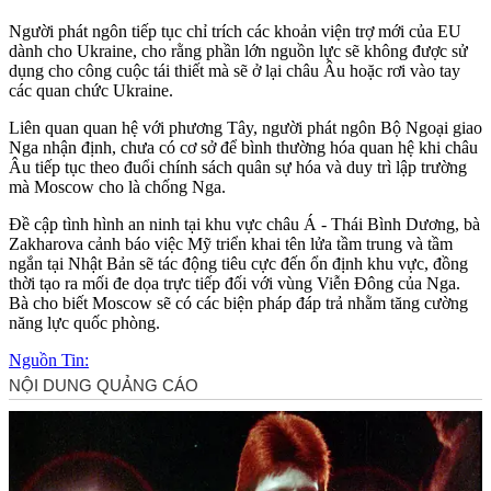
Người phát ngôn tiếp tục chỉ trích các khoản viện trợ mới của EU
dành cho Ukraine, cho rằng phần lớn nguồn lực sẽ không được sử
dụng cho công cuộc tái thiết mà sẽ ở lại châu Âu hoặc rơi vào tay
các quan chức Ukraine.
Liên quan quan hệ với phương Tây, người phát ngôn Bộ Ngoại giao
Nga nhận định, chưa có cơ sở để bình thường hóa quan hệ khi châu
Âu tiếp tục theo đuổi chính sách quân sự hóa và duy trì lập trường
mà Moscow cho là chống Nga.
Đề cập tình hình an ninh tại khu vực châu Á - Thái Bình Dương, bà
Zakharova cảnh báo việc Mỹ triển khai tên lửa tầm trung và tầm
ngắn tại Nhật Bản sẽ tác động tiêu cực đến ổn định khu vực, đồng
thời tạo ra mối đe dọa trực tiếp đối với vùng Viễn Đông của Nga.
Bà cho biết Moscow sẽ có các biện pháp đáp trả nhằm tăng cường
năng lực quốc phòng.
Nguồn Tin: