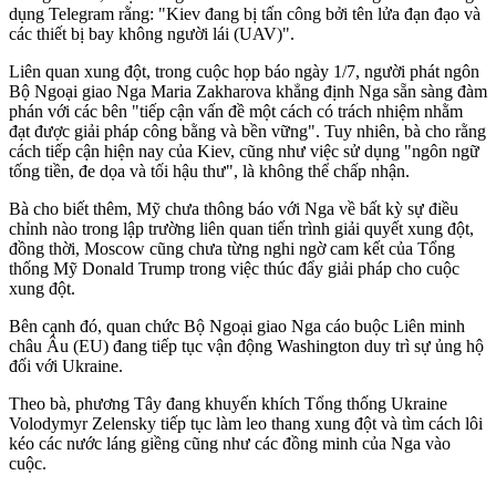
dụng Telegram rằng: "Kiev đang bị tấn công bởi tên lửa đạn đạo và
các thiết bị bay không người lái (UAV)".
Liên quan xung đột, trong cuộc họp báo ngày 1/7, người phát ngôn
Bộ Ngoại giao Nga Maria Zakharova khẳng định Nga sẵn sàng đàm
phán với các bên "tiếp cận vấn đề một cách có trách nhiệm nhằm
đạt được giải pháp công bằng và bền vững". Tuy nhiên, bà cho rằng
cách tiếp cận hiện nay của Kiev, cũng như việc sử dụng "ngôn ngữ
tống tiền, đe dọa và tối hậu thư", là không thể chấp nhận.
Bà cho biết thêm, Mỹ chưa thông báo với Nga về bất kỳ sự điều
chỉnh nào trong lập trường liên quan tiến trình giải quyết xung đột,
đồng thời, Moscow cũng chưa từng nghi ngờ cam kết của Tổng
thống Mỹ Donald Trump trong việc thúc đẩy giải pháp cho cuộc
xung đột.
Bên cạnh đó, quan chức Bộ Ngoại giao Nga cáo buộc Liên minh
châu Âu (EU) đang tiếp tục vận động Washington duy trì sự ủng hộ
đối với Ukraine.
Theo bà, phương Tây đang khuyến khích Tổng thống Ukraine
Volodymyr Zelensky tiếp tục làm leo thang xung đột và tìm cách lôi
kéo các nước láng giềng cũng như các đồng minh của Nga vào
cuộc.