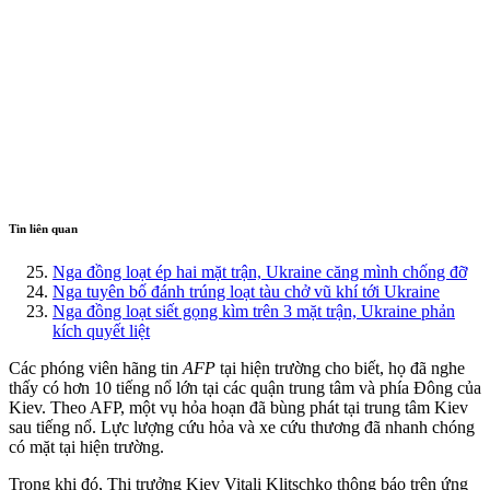
Tin liên quan
Nga đồng loạt ép hai mặt trận, Ukraine căng mình chống đỡ
Nga tuyên bố đánh trúng loạt tàu chở vũ khí tới Ukraine
Nga đồng loạt siết gọng kìm trên 3 mặt trận, Ukraine phản
kích quyết liệt
Các phóng viên hãng tin
AFP
tại hiện trường cho biết, họ đã nghe
thấy có hơn 10 tiếng nổ lớn tại các quận trung tâm và phía Đông của
Kiev. Theo AFP, một vụ hỏa hoạn đã bùng phát tại trung tâm Kiev
sau tiếng nổ. Lực lượng cứu hỏa và xe cứu thương đã nhanh chóng
có mặt tại hiện trường.
Trong khi đó, Thị trưởng Kiev Vitali Klitschko thông báo trên ứng