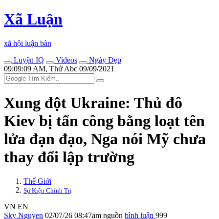
Xã Luận
xã hội luận bàn
Luyện IQ
Videos
Ngày Đẹp
09:09:09 AM, Thứ Abc 09/09/2021
Xung đột Ukraine: Thủ đô
Kiev bị tấn công bằng loạt tên
lửa đạn đạo, Nga nói Mỹ chưa
thay đổi lập trường
Thế Giới
Sự Kiện Chính Trị
VN
EN
Sky Nguyen
02/07/26 08:47am
nguồn
bình luận
999