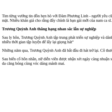
Tim từng vướng tin đồn hẹn hò với Đàm Phương Linh - người yêu cũ củ
mặt. Nhiều khán giả cho rằng đây chính là bạn gái mới của nam ca sĩ.
Trương Quỳnh Anh thăng hạng nhan sắc lẫn sự nghiệp
Sau ly hôn, Trương Quỳnh Anh tập trung phát triển sự nghiệp và dành 
nhiều thời gian tập luyện để lấy lại giọng hát“
Những năm qua, Trương Quỳnh Anh đã bắt đầu đi hát trở lại. Cô thườn
Sau biến cố hôn nhân, nữ diễn viên được nhận xét ngày càng nhuận 
da căng bóng cùng vóc dáng mảnh mai.