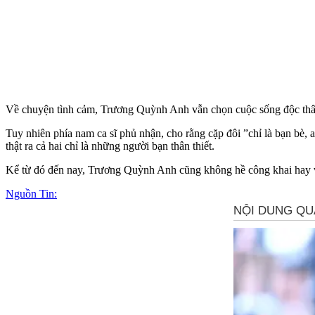
Về chu‌yện tìn‌h cảm, Trương Quỳnh Anh vẫn chọn cuộc sống độc thân
Tuy nhiên phía nam ca sĩ phủ nhận, cho rằng cặp đôi ”chỉ là bạn bè,
thật ra cả hai chỉ là những người bạn thân thiết.
Kể từ đó đến nay, Trương Quỳnh Anh cũng không hề công khai hay v
Nguồn Tin: