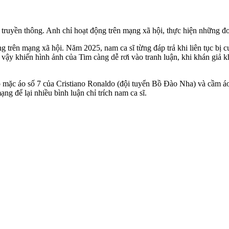
c truyền thông. Anh chỉ hoạt động trên mạng xã hội, thực hiện những đ
ng trên mạng xã hội. Năm 2025, nam ca sĩ từng đáp trả khi liên tục b
vậy khiến hình ảnh của Tim càng dễ rơi vào tranh luận, khi khán giả 
ip mặc áo số 7 của Cristiano Ronaldo (đội tuyển Bồ Đào Nha) và cầm á
ng để lại nhiều bình luận chỉ trích nam ca sĩ.