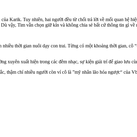
a Karik. Tuy nhiên, hai người đều từ chối trả lời về mối quan hệ hiệ
 Dù vậy, Tim vẫn chọn giữ kín và không chia sẻ bất cứ thông tin gì về
nhiều thời gian nuôi dạy con trai. Từng có một khoảng thời gian, cô “ở
g xuyên xuất hiện trong các đêm nhạc, sự kiện giải trí để giao lưu cù
sắc, thậm chí nhiều người còn ví cô là ”mỹ nhân lão hóa ngược“ của 