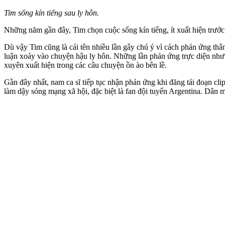
Tim sống kín tiếng sau ly hôn.
Những năm gần đây, Tim chọn cuộc sống kín tiếng, ít xuất hiện trướ
Dù vậy Tim cũng là cái tên nhiều lần gây chú ý vì cách phản ứng thẳ
luận xoáy vào chuyện hậu ly hôn. Những lần phản ứng trực diện như 
xuyên xuất hiện trong các câu chuyện ồn ào bên lề.
Gần đây nhất, nam ca sĩ tiếp tục nhận phản ứng khi đăng tải đoạn cl
làm dậy sóng mạng xã hội, đặc biệt là fan đội tuyển Argentina. Dân mạ