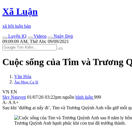
Xã Luận
xã hội luận bàn
Luyện IQ
Videos
Ngày Đẹp
09:09:09 AM, Thứ Abc 09/09/2021
Cuộc sống của Tim và Trương Q
Văn Hóa
Âm Nhạc Ca Sĩ
VN
EN
Sky Nguyen
01/07/26 03:22pm
nguồn
bình luận
999
A-
A
A+
Sau khi ’đường ai nấy đi’, Tim và Trương Quỳnh Anh vẫn giữ mối qua
Trương Quỳnh Anh hạnh phúc khi con trai đã trưởng thành.