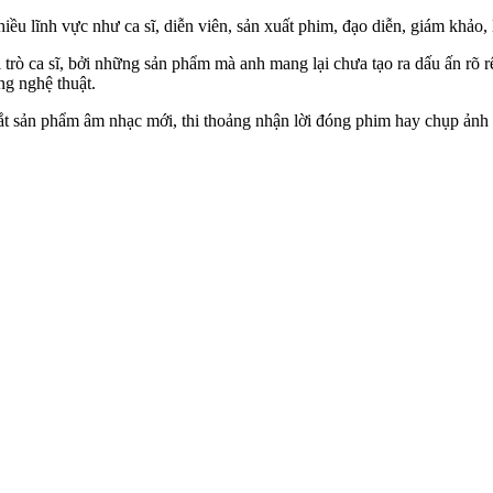
nhiều lĩnh vực như ca sĩ, diễn viên, sản xuất phim, đạo diễn, giám khả
 trò ca sĩ, bởi những sản phẩm mà anh mang lại chưa tạo ra dấu ấn rõ 
ng nghệ thuật.
 sản phẩm âm nhạc mới, thi thoảng nhận lời đóng phim hay chụp ảnh qu