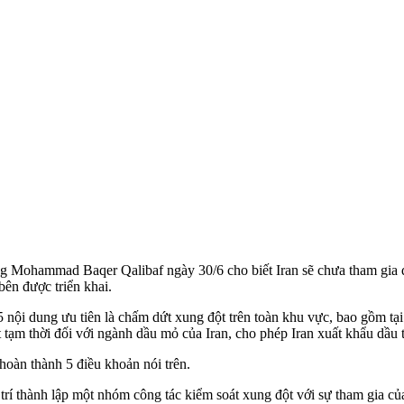
g Mohammad Baqer Qalibaf ngày 30/6 cho biết Iran sẽ chưa tham gia 
ên được triển khai.
5 nội dung ưu tiên là chấm dứt xung đột trên toàn khu vực, bao gồm tạ
 tạm thời đối với ngành dầu mỏ của Iran, cho phép Iran xuất khẩu dầu t
hoàn thành 5 điều khoản nói trên.
 trí thành lập một nhóm công tác kiểm soát xung đột với sự tham gia 