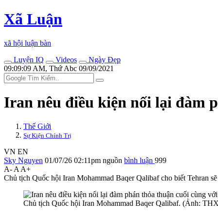
Xã Luận
xã hội luận bàn
Luyện IQ
Videos
Ngày Đẹp
09:09:09 AM, Thứ Abc 09/09/2021
Iran nêu điều kiện nối lại đàm 
Thế Giới
Sự Kiện Chính Trị
VN
EN
Sky Nguyen
01/07/26 02:11pm
nguồn
bình luận
999
A-
A
A+
Chủ tịch Quốc hội Iran Mohammad Baqer Qalibaf cho biết Tehran sẽ c
Chủ tịch Quốc hội Iran Mohammad Baqer Qalibaf. (Ảnh: 