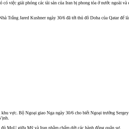
đó có việc giải phóng các tài sản của Iran bị phong tỏa ở nước ngoài v
hà Trắng Jared Kushner ngày 30/6 đã tới thủ đô Doha của Qatar để làm
 tại khu vực. Bộ Ngoại giao Nga ngày 30/6 cho biết Ngoại trưởng Serg
Vịnh.
ầy đủ MoU giữa Mỹ và Iran nhằm chấm dứt các hành động quân sự.