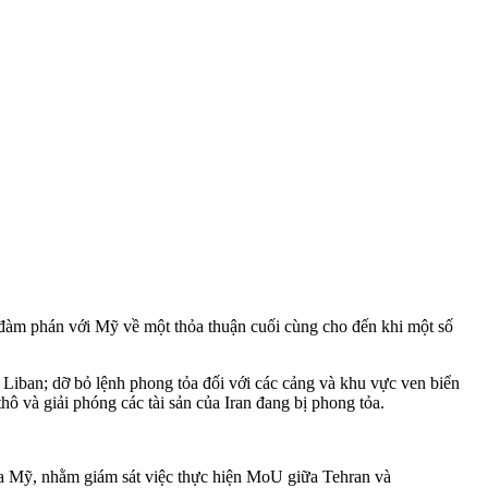
đàm phán với Mỹ về một thỏa thuận cuối cùng cho đến khi một số
i Liban; dỡ bỏ lệnh phong tỏa đối với các cảng và khu vực ven biển
hô và giải phóng các tài sản của Iran đang bị phong tỏa.
của Mỹ, nhằm giám sát việc thực hiện MoU giữa Tehran và