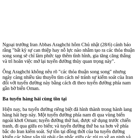
Ngoại trưởng Iran Abbas Araghchi hôm Chủ nhật (28/6) cảnh báo
rằng "bất kỳ sự can thiệp hay nỗ lực nào nhằm tạo ra các thỏa thuận
song song sẽ chỉ làm phức tạp thêm tình hình, gia tăng căng thẳng
và trì hoãn việc mở lại tuyến đường thủy quan trọng này".
Ông Araghchi không nêu rõ "các thỏa thuận song song" nhưng
ngày càng nhiều tàu thuyền tìm cách né tránh sự kiểm soát của Iran
đối với tuyến đường này bằng cách đi theo tuyến đường phía nam
gần bờ biển Oman.
Ba tuyến hàng hải cùng tồn tại
Hiện nay, ba tuyến đường riêng biệt đã hình thành trong hành lang
hàng hải hẹp này. Một tuyến đường phía nam đi qua vùng biển
ngoài khơi Oman; tuyến đường thứ hai, được sử dụng trước chiến
tranh, đi qua giữa eo biển; và tuyến đường thứ ba xa hơn về phía
bắc do Iran kiểm soát. Sự tồn tại đồng thời của ba tuyến đường
khiến các hãng vận tải phải cân nhắc giữa các rủi ro về an ninh và