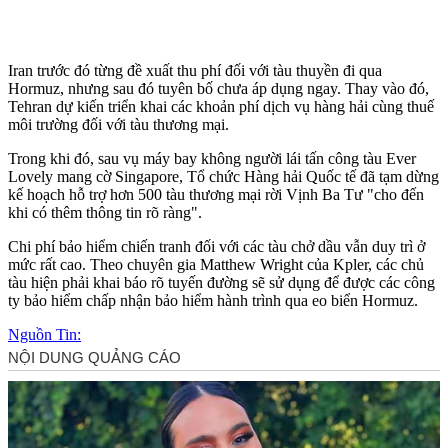
Iran trước đó từng đề xuất thu phí đối với tàu thuyền đi qua
Hormuz, nhưng sau đó tuyên bố chưa áp dụng ngay. Thay vào đó,
Tehran dự kiến triển khai các khoản phí dịch vụ hàng hải cùng thuế
môi trường đối với tàu thương mại.
Trong khi đó, sau vụ máy bay không người lái tấn công tàu Ever
Lovely mang cờ Singapore, Tổ chức Hàng hải Quốc tế đã tạm dừng
kế hoạch hỗ trợ hơn 500 tàu thương mại rời Vịnh Ba Tư "cho đến
khi có thêm thông tin rõ ràng".
Chi phí bảo hiểm chiến tranh đối với các tàu chở dầu vẫn duy trì ở
mức rất cao. Theo chuyên gia Matthew Wright của Kpler, các chủ
tàu hiện phải khai báo rõ tuyến đường sẽ sử dụng để được các công
ty bảo hiểm chấp nhận bảo hiểm hành trình qua eo biển Hormuz.
Nguồn Tin: