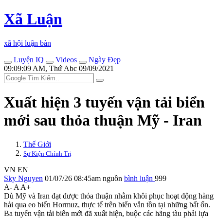
Xã Luận
xã hội luận bàn
Luyện IQ
Videos
Ngày Đẹp
09:09:09 AM, Thứ Abc 09/09/2021
Xuất hiện 3 tuyến vận tải biển
mới sau thỏa thuận Mỹ - Iran
Thế Giới
Sự Kiện Chính Trị
VN
EN
Sky Nguyen
01/07/26 08:45am
nguồn
bình luận
999
A-
A
A+
Dù Mỹ và Iran đạt được thỏa thuận nhằm khôi phục hoạt động hàng
hải qua eo biển Hormuz, thực tế trên biển vẫn tồn tại những bất ổn.
Ba tuyến vận tải biển mới đã xuất hiện, buộc các hãng tàu phải lựa