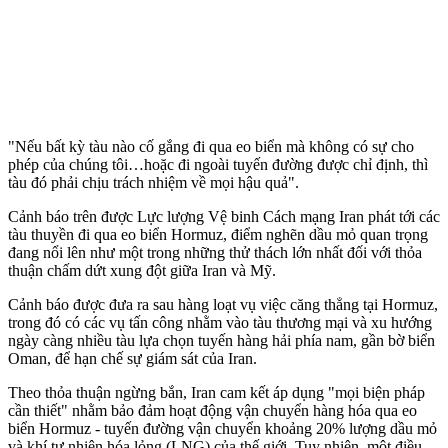
"Nếu bất kỳ tàu nào cố gắng đi qua eo biển mà không có sự cho
phép của chúng tôi…hoặc đi ngoài tuyến đường được chỉ định, thì
tàu đó phải chịu trách nhiệm về mọi hậu quả".
Cảnh báo trên được Lực lượng Vệ binh Cách mạng Iran phát tới các
tàu thuyền đi qua eo biển Hormuz, điểm nghẽn dầu mỏ quan trọng
đang nổi lên như một trong những thử thách lớn nhất đối với thỏa
thuận chấm dứt xung đột giữa Iran và Mỹ.
Cảnh báo được đưa ra sau hàng loạt vụ việc căng thẳng tại Hormuz,
trong đó có các vụ tấn công nhằm vào tàu thương mại và xu hướng
ngày càng nhiều tàu lựa chọn tuyến hàng hải phía nam, gần bờ biển
Oman, để hạn chế sự giám sát của Iran.
Theo thỏa thuận ngừng bắn, Iran cam kết áp dụng "mọi biện pháp
cần thiết" nhằm bảo đảm hoạt động vận chuyển hàng hóa qua eo
biển Hormuz - tuyến đường vận chuyển khoảng 20% lượng dầu mỏ
và khí tự nhiên hóa lỏng (LNG) của thế giới. Tuy nhiên, một điều