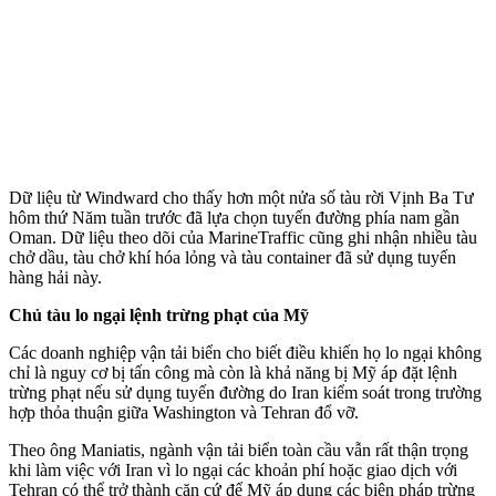
Dữ liệu từ Windward cho thấy hơn một nửa số tàu rời Vịnh Ba Tư
hôm thứ Năm tuần trước đã lựa chọn tuyến đường phía nam gần
Oman. Dữ liệu theo dõi của MarineTraffic cũng ghi nhận nhiều tàu
chở dầu, tàu chở khí hóa lỏng và tàu container đã sử dụng tuyến
hàng hải này.
Chủ tàu lo ngại lệnh trừng phạt của Mỹ
Các doanh nghiệp vận tải biển cho biết điều khiến họ lo ngại không
chỉ là nguy cơ bị tấn công mà còn là khả năng bị Mỹ áp đặt lệnh
trừng phạt nếu sử dụng tuyến đường do Iran kiểm soát trong trường
hợp thỏa thuận giữa Washington và Tehran đổ vỡ.
Theo ông Maniatis, ngành vận tải biển toàn cầu vẫn rất thận trọng
khi làm việc với Iran vì lo ngại các khoản phí hoặc giao dịch với
Tehran có thể trở thành căn cứ để Mỹ áp dụng các biện pháp trừng