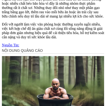
hoặc nhiều chất béo bão hòa vì đây là những nhóm thực phẩm
thường rất ít chất xơ. Những thay đổi nhỏ như thay một phần gạo
trắng bằng gạo lứt, thêm rau vào mỗi bữa ăn hoặc ăn trái cây sau
bữa chính nếu duy trì lâu dài sẽ mang lại nhiều lợi ích cho sức khỏe.
Đối với người làm việc văn phòng hoặc thường xuyên ngồi nhiều,
việc kết hợp chế độ ăn giàu chất xơ cùng lối sống năng động là giải
pháp đơn giản nhưng hiệu quả để cải thiện tiêu hóa, hỗ trợ kiểm soát
cân nặng và duy trì sức khỏe lâu dài.
Nguồn Tin: