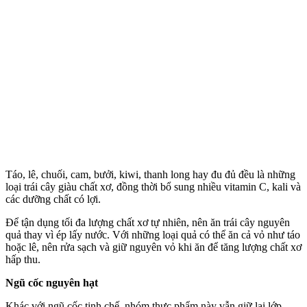
Táo, lê, chuối, cam, bưởi, kiwi, thanh long hay đu đủ đều là những
loại trái cây giàu chất xơ, đồng thời bổ sung nhiều vitamin C, kali và
các dưỡng chất có lợi.
Để tận dụng tối đa lượng chất xơ tự nhiên, nên ăn trái cây nguyên
quả thay vì ép lấy nước. Với những loại quả có thể ăn cả vỏ như táo
hoặc lê, nên rửa sạch và giữ nguyên vỏ khi ăn để tăng lượng chất xơ
hấp thu.
Ngũ cốc nguyên hạt
Khác với ngũ cốc tinh chế, nhóm thực phẩm này vẫn giữ lại lớp