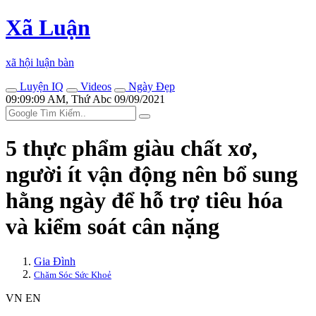
Xã Luận
xã hội luận bàn
Luyện IQ
Videos
Ngày Đẹp
09:09:09 AM, Thứ Abc 09/09/2021
5 thực phẩm giàu chất xơ,
người ít vận động nên bổ sung
hằng ngày để hỗ trợ tiêu hóa
và kiểm soát cân nặng
Gia Đình
Chăm Sóc Sức Khoẻ
VN
EN