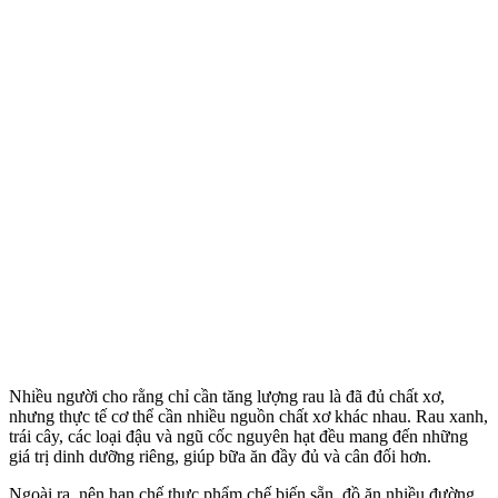
Nhiều người cho rằng chỉ cần tăng lượng rau là đã đủ chất xơ,
nhưng thực tế c‌ơ th‌ể cần nhiều nguồn chất xơ khác nhau. Rau xanh,
trái cây, các loại đậu và ngũ cốc nguyên hạt đều mang đến những
giá trị dinh dưỡng riêng, giúp bữa ăn đầy đủ và cân đối hơn.
Ngoài ra, nên hạn chế thực phẩm chế biến sẵn, đồ ăn nhiều đường