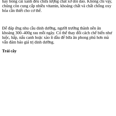
hay bông cải xanh đều chứa lượng chất xơ dồi dào. Không chỉ vậy,
chúng còn cung cấp nhiều vitamin, khoáng chất và chất chống oxy
hóa cần thiết cho c‌ơ th‌ể.
Để đáp ứng nhu cầu dinh dưỡng, người trưởng thành nên ăn
khoảng 300–400g rau mỗi ngày. Có thể thay đổi cách chế biến như
luộc, hấp, nấu canh hoặc xào ít dầu để bữa ăn phong phú hơn mà
vẫn đảm bảo giá trị dinh dưỡng.
Trái cây