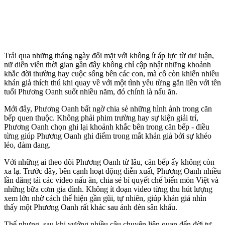
Trải qua những tháng ngày đối mặt với không ít áp lực từ dư luận,
nữ diễn viên thời gian gần đây không chỉ cập nhật những khoảnh
khắc đời thường hay cuộc sống bên các con, mà cô còn khiến nhiều
khán giả thích thú khi quay về với một tình yêu từng gắn liền với tên
tuổi Phương Oanh suốt nhiều năm, đó chính là nấu ăn.
Mới đây, Phương Oanh bất ngờ chia sẻ những hình ảnh trong căn
bếp quen thuộc. Không phải phim trường hay sự kiện giải trí,
Phương Oanh chọn ghi lại khoảnh khắc bên trong căn bếp - điều
từng giúp Phương Oanh ghi điểm trong mắt khán giả bởi sự khéo
léo, đảm đang.
Với những ai theo dõi Phương Oanh từ lâu, căn bếp ấy không còn
xa lạ. Trước đây, bên cạnh hoạt động diễn xuất, Phương Oanh nhiều
lần đăng tải các video nấu ăn, chia sẻ bí quyết chế biến món Việt và
những bữa cơm gia đình. Không ít đoạn video từng thu hút lượng
xem lớn nhờ cách thể hiện gần gũi, tự nhiên, giúp khán giả nhìn
thấy một Phương Oanh rất khác sau ánh đèn sân khấu.
Thế nhưng, sau khi vướng nhiều câu chuyện liên quan đến đời tư,