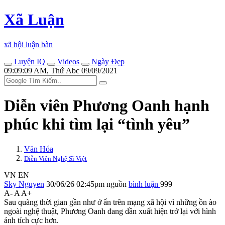
Xã Luận
xã hội luận bàn
Luyện IQ
Videos
Ngày Đẹp
09:09:09 AM, Thứ Abc 09/09/2021
Diễn viên Phương Oanh hạnh
phúc khi tìm lại “tình yêu”
Văn Hóa
Diễn Viên Nghệ Sĩ Việt
VN
EN
Sky Nguyen
30/06/26 02:45pm
nguồn
bình luận
999
A-
A
A+
Sau quãng thời gian gần như ở ẩn trên mạng xã hội vì những ồn ào
ngoài nghệ thuật, Phương Oanh đang dần xuất hiện trở lại với hình
ảnh tích cực hơn.