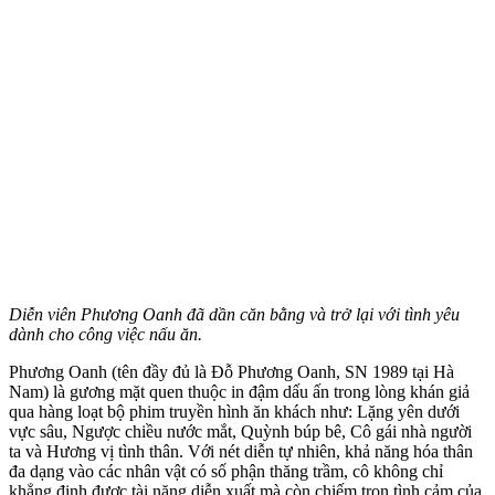
Diễn viên Phương Oanh đã dần căn bằng và trở lại với tình yêu
dành cho công việc nấu ăn.
Phương Oanh (tên đầy đủ là Đỗ Phương Oanh, SN 1989 tại Hà
Nam) là gương mặt quen thuộc in đậm dấu ấn trong lòng khán giả
qua hàng loạt bộ phim truyền hình ăn khách như: Lặng yên dưới
vực sâu, Ngược chiều nước mắt, Quỳnh búp bê, Cô gái nhà người
ta và Hương vị tình thân. Với nét diễn tự nhiên, khả năng hóa thân
đa dạng vào các nhân vật có số phận thăng trầm, cô không chỉ
khẳng định được tài năng diễn xuất mà còn chiếm trọn tình cảm của