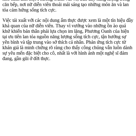
căn bếp, nơi nữ diễn viên thoải mái sáng tạo những món ăn và lan
tỏa cảm hứng sống tích cực.
Việc tái xuất với các nội dung ẩm thực được xem là một tín hiệu đầy
khả quan của nữ diễn viên. Thay vì vướng vào những ồn ào quá
khứ khiến bản thân phải lựa chọn im lặng, Phương Oanh của hiện
tại ưu tiên lan tỏa nguồn năng lượng sống tích cực, tận hưởng sự
yên bình và tập trung vào sở thích cá nhân. Phản ứng tích cực từ
khán giả là minh chứng rõ ràng cho thấy công chúng vẫn luôn dành
sự yêu mến đặc biệt cho cô, nhất là với hình ảnh một nghệ sĩ đảm
đang, gần gũi ở đời thực.