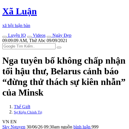
Xã Luận
xã hội luận bàn
Luyện IQ
Videos
Ngày Đẹp
09:09:09 AM, Thứ Abc 09/09/2021
Nga tuyên bố không chấp nhận
tối hậu thư, Belarus cảnh báo
“đừng thử thách sự kiên nhẫn”
của Minsk
Thế Giới
Sự Kiện Chính Trị
VN
EN
Sky Nguyen
30/06/26 09:30am
nguồn
bình luận
999