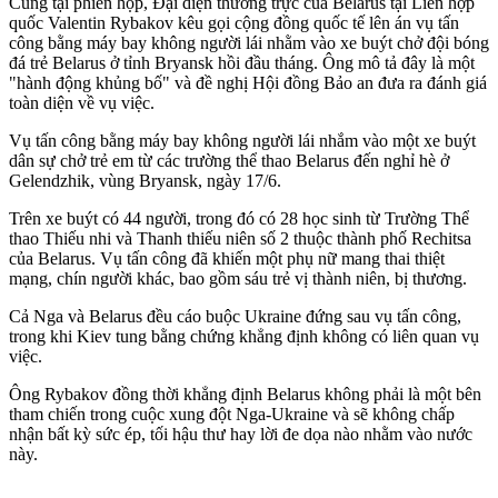
Cùng tại phiên họp, Đại diện thường trực của Belarus tại Liên hợp
quốc Valentin Rybakov kêu gọi cộng đồng quốc tế lên án vụ tấn
công bằng máy bay không người lái nhằm vào xe buýt chở đội bóng
đá trẻ Belarus ở tỉnh Bryansk hồi đầu tháng. Ông mô tả đây là một
"hành động khủ‌ng b‌ố" và đề nghị Hội đồng Bảo an đưa ra đánh giá
toàn diện về vụ việc.
Vụ tấn công bằng máy bay không người lái nhắm vào một xe buýt
dân sự chở trẻ em từ các trường thể thao Belarus đến nghỉ hè ở
Gelendzhik, vùng Bryansk, ngày 17/6.
Trên xe buýt có 44 người, trong đó có 28 học sinh từ Trường Thể
thao Thiếu nhi và Thanh thiếu niên số 2 thuộc thành phố Rechitsa
của Belarus. Vụ tấn công đã khiến một phụ nữ mang thai thiệt
mạng, chín người khác, bao gồm sáu trẻ v‌ị thà‌nh niê‌n, bị thương.
Cả Nga và Belarus đều cáo buộc Ukraine đứng sau vụ tấn công,
trong khi Kiev tung bằng chứng khẳng định không có liên quan vụ
việc.
Ông Rybakov đồng thời khẳng định Belarus không phải là một bên
tham chiến trong cuộc xung đột Nga-Ukraine và sẽ không chấp
nhận bất kỳ sức ép, tối hậu thư hay lời đe dọa nào nhằm vào nước
này.