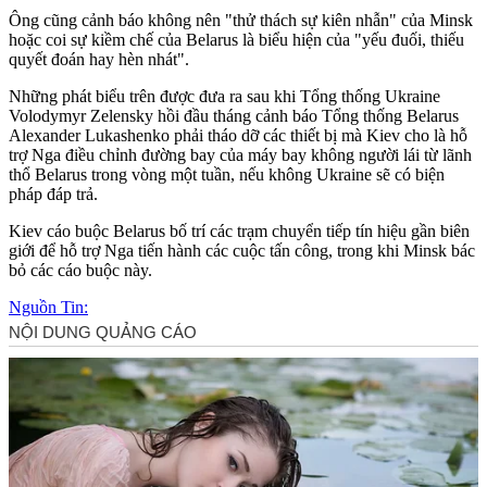
Ông cũng cảnh báo không nên "thử thách sự kiên nhẫn" của Minsk
hoặc coi sự kiềm chế của Belarus là biểu hiện của "yếu đuối, thiếu
quyết đoán hay hèn nhát".
Những phát biểu trên được đưa ra sau khi Tổng thống Ukraine
Volodymyr Zelensky hồi đầu tháng cảnh báo Tổng thống Belarus
Alexander Lukashenko phải tháo dỡ các thiết bị mà Kiev cho là hỗ
trợ Nga điều chỉnh đường bay của máy bay không người lái từ lãnh
thổ Belarus trong vòng một tuần, nếu không Ukraine sẽ có biện
pháp đáp trả.
Kiev cáo buộc Belarus bố trí các trạm chuyển tiếp tín hiệu gần biên
giới để hỗ trợ Nga tiến hành các cuộc tấn công, trong khi Minsk bác
bỏ các cáo buộc này.
Nguồn Tin: