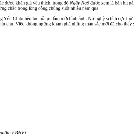
c được khán giả yêu thích, trong đó
Ngây Ngô
được xem là bản hit gắn
vững chắc trong lòng công chúng suốt nhiều năm qua.
Yến Chibi liên tục nỗ lực làm mới hình ảnh. Nữ nghệ sĩ tích cực thử sứ
hỉn chu. Việc không ngừng khám phá những màu sắc mới đã cho thấy sự
(Nguồn: FBNV)