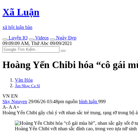
Xã Luận
xã hội luận bàn
Luyện IQ
Videos
Ngày Đẹp
09:09:09 AM, Thứ Abc 09/09/2021
Hoàng Yến Chibi hóa “cô gái mùa
Văn Hóa
Âm Nhạc Ca Sĩ
VN
EN
Sky Nguyen
29/06/26 03:48pm
nguồn
bình luận
999
A-
A
A+
Hoàng Yến Chibi gây chú ý với nhan sắc trẻ trung, rạng rỡ trong bộ
Hoàng Yến Chibi với nhan sắc đỉnh cao, trong veo tựa nữ sin