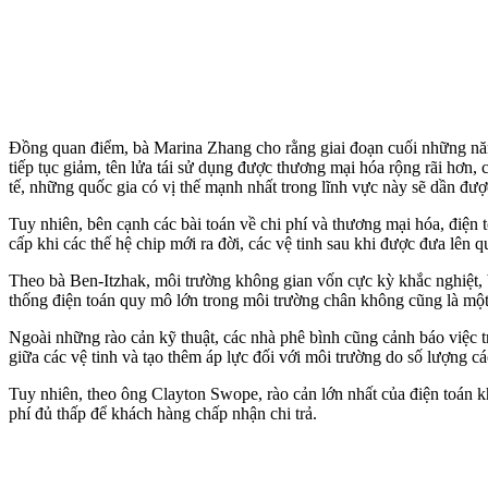
Đồng quan điểm, bà Marina Zhang cho rằng giai đoạn cuối những năm
tiếp tục giảm, tên lửa tái sử dụng được thương mại hóa rộng rãi hơn, 
tế, những quốc gia có vị thế mạnh nhất trong lĩnh vực này sẽ dần đượ
Tuy nhiên, bên cạnh các bài toán về chi phí và thương mại hóa, điện 
cấp khi các thế hệ chip mới ra đời, các vệ tinh sau khi được đưa lê
Theo bà Ben-Itzhak, môi trường không gian vốn cực kỳ khắc nghiệt, 
thống điện toán quy mô lớn trong môi trường chân không cũng là một 
Ngoài những rào cản kỹ thuật, các nhà phê bình cũng cảnh báo việc tr
giữa các vệ tinh và tạo thêm áp lực đối với môi trường do số lượng c
Tuy nhiên, theo ông Clayton Swope, rào cản lớn nhất của điện toán k
phí đủ thấp để khách hàng chấp nhận chi trả.