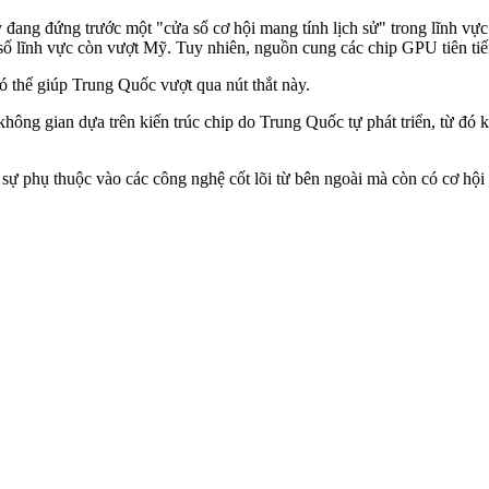
ang đứng trước một "cửa sổ cơ hội mang tính lịch sử" trong lĩnh vực
 số lĩnh vực còn vượt Mỹ. Tuy nhiên, nguồn cung các chip GPU tiên tiến 
ó thể giúp Trung Quốc vượt qua nút thắt này.
hông gian dựa trên kiến trúc chip do Trung Quốc tự phát triển, từ đó 
ự phụ thuộc vào các công nghệ cốt lõi từ bên ngoài mà còn có cơ hội 