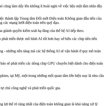
nó cũng làm dấy lên không ít hoài nghi về việc liệu một tầm nhìn đầy
việc thành lập Trung tâm Đổi mới Điện toán Không gian đầu tiên của
g các mạng lưới điện toán trên quỹ đạo.
 giành quyền kiểm soát hạ tầng của thế hệ AI tiếp theo.
hát triển được mô hình AI tốt hơn hay sở hữu các chip tiên tiến
hông - những nền tảng mà các hệ thống AI sẽ vận hành ở quy mô toàn
báo sẽ phát triển các dòng chip GPU chuyên biệt dành cho điện toán
kins, tại Mỹ, một trong những mối quan tâm lớn hiện nay là nhu cầu
tự chủ công nghệ và phát triển quốc gia.
ợi thế rõ ràng nhất của điện toán không gian là khả năng xử lý