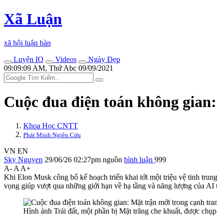
Xã Luận
xã hội luận bàn
Luyện IQ
Videos
Ngày Đẹp
09:09:09 AM, Thứ Abc 09/09/2021
Cuộc đua điện toán không gian
Khoa Học CNTT
Phát Minh Ngiên Cứu
VN
EN
Sky Nguyen
29/06/26 02:27pm
nguồn
bình luận
999
A-
A
A+
Khi Elon Musk công bố kế hoạch triển khai tới một triệu vệ tinh tru
vọng giúp vượt qua những giới hạn về hạ tầng và năng lượng của AI 
Hình ảnh Trái đất, một phần bị Mặt trăng che khuất, được chụp