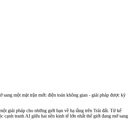
ở sang một mặt trận mới: điện toán không gian - giải pháp được kỳ
ột giải pháp cho những giới hạn về hạ tầng trên Trái đất. Từ kế
 cạnh tranh AI giữa hai nền kinh tế lớn nhất thế giới đang mở sang