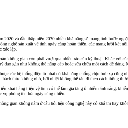
 2020 và đầu thập niên 2030 nhiều khả năng sẽ mang tính bước ngoặt 
công nghệ sản xuất vệ tinh ngày càng hoàn thiện, các mạng lưới kết nối
c xác lập.
toán không gian còn phải vượt qua nhiều rào cản kỹ thuật. Khác với các
n quỹ đạo gần như không thể nâng cấp hoặc sửa chữa một cách dễ dàng. M
buộc các hệ thống điện tử phải có khả năng chống chịu bức xạ cũng nh
thách thức không nhỏ, bởi nhiệt không thể tản đi theo cách thông thườ
iển khai hàng triệu vệ tinh có thể làm gia tăng ô nhiễm ánh sáng, khi
ác vụ phóng tên lửa ngày càng nhiều.
hông gian không nằm ở câu hỏi liệu công nghệ này có khả thi hay không