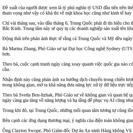
Đề xuất của người được xem là tỷ phú nghìn tỷ USD đầu tiên trên thế 
tham vọng như vậy có khả thi về mặt khoa học cũng như kinh tế hay
Chỉ vài tháng sau, vào đầu tháng 6, Trung Quốc phát đi tín hiệu cho
Bắc Kinh. Trung tâm này sẽ quy tụ các doanh nghiệp sản xuất tên lửa
Động thái trên phản ánh thực tế rằng cả Trung Quốc và Mỹ đều ngày c
Bà Marina Zhang, Phó Giáo sư tại Đại học Công nghệ Sydney (UTS), ch
hơn.
Theo bà, cuộc cạnh tranh ngày càng xoay quanh việc quốc gia nào có 
cầu.
Nhận định này cũng phản ánh xu hướng dịch chuyển trong chiến lược
trong không gian, mở ra khả năng đưa năng lực xử lý dữ liệu trực tiế
Theo bà Svetla Ben-Itzhak, Phó Giáo sư về không gian và quan hệ q
ngày càng gia tăng về năng lượng và hạ tầng để phục vụ AI cũng như
Trong khi đó, tại Trung Quốc, những mối quan tâm tương tự cũng tồn 
Bên cạnh các ứng dụng thương mại, ý nghĩa của điện toán không gian
Ông Clayton Swope, Phó Giám đốc Dự án An ninh Hàng không Vũ trụ t