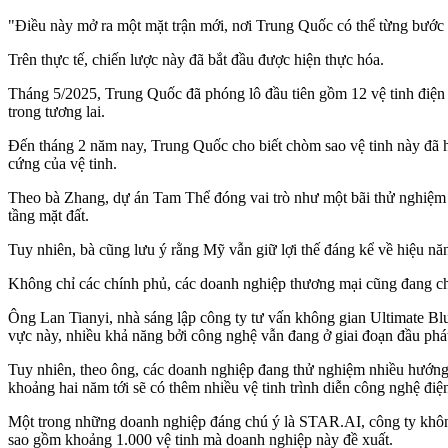
"Điều này mở ra một mặt trận mới, nơi Trung Quốc có thể từng bước 
Trên thực tế, chiến lược này đã bắt đầu được hiện thực hóa.
Tháng 5/2025, Trung Quốc đã phóng lô đầu tiên gồm 12 vệ tinh điện
trong tương lai.
Đến tháng 2 năm nay, Trung Quốc cho biết chòm sao vệ tinh này đã 
cứng của vệ tinh.
Theo bà Zhang, dự án Tam Thể đóng vai trò như một bãi thử nghiệm b
tầng mặt đất.
Tuy nhiên, bà cũng lưu ý rằng Mỹ vẫn giữ lợi thế đáng kể về hiệu năng
Không chỉ các chính phủ, các doanh nghiệp thương mại cũng đang chạ
Ông Lan Tianyi, nhà sáng lập công ty tư vấn không gian Ultimate Blu
vực này, nhiều khả năng bởi công nghệ vẫn đang ở giai đoạn đầu phát
Tuy nhiên, theo ông, các doanh nghiệp đang thử nghiệm nhiều hướng 
khoảng hai năm tới sẽ có thêm nhiều vệ tinh trình diễn công nghệ đi
Một trong những doanh nghiệp đáng chú ý là STAR.AI, công ty khôn
sao gồm khoảng 1.000 vệ tinh mà doanh nghiệp này đề xuất.