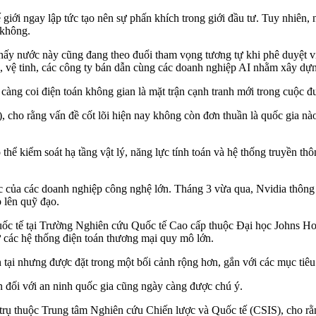
giới ngay lập tức tạo nên sự phấn khích trong giới đầu tư. Tuy nhiên, 
 không.
 thấy nước này cũng đang theo đuổi tham vọng tương tự khi phê duyệt 
, vệ tinh, các công ty bán dẫn cùng các doanh nghiệp AI nhằm xây dựn
àng coi điện toán không gian là mặt trận cạnh tranh mới trong cuộc đua
o rằng vấn đề cốt lõi hiện nay không còn đơn thuần là quốc gia nào p
thể kiểm soát hạ tầng vật lý, năng lực tính toán và hệ thống truyền t
 của các doanh nghiệp công nghệ lớn. Tháng 3 vừa qua, Nvidia thông 
p lên quỹ đạo.
uốc tế tại Trường Nghiên cứu Quốc tế Cao cấp thuộc Đại học Johns Hop
 các hệ thống điện toán thương mại quy mô lớn.
tại nhưng được đặt trong một bối cảnh rộng hơn, gắn với các mục tiêu 
 đối với an ninh quốc gia cũng ngày càng được chú ý.
huộc Trung tâm Nghiên cứu Chiến lược và Quốc tế (CSIS), cho rằng l