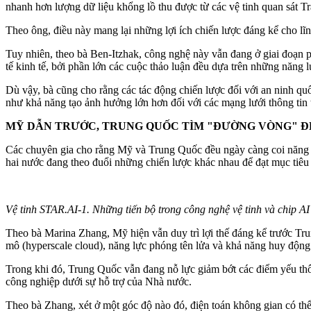
nhanh hơn lượng dữ liệu khổng lồ thu được từ các vệ tinh quan sát Trá
Theo ông, điều này mang lại những lợi ích chiến lược đáng kể cho lĩnh
Tuy nhiên, theo bà Ben-Itzhak, công nghệ này vẫn đang ở giai đoạn p
tế kinh tế, bởi phần lớn các cuộc thảo luận đều dựa trên những năn
Dù vậy, bà cũng cho rằng các tác động chiến lược đối với an ninh qu
như khả năng tạo ảnh hưởng lớn hơn đối với các mạng lưới thông tin 
MỸ DẪN TRƯỚC, TRUNG QUỐC TÌM "ĐƯỜNG VÒNG" Đ
Các chuyên gia cho rằng Mỹ và Trung Quốc đều ngày càng coi năng lực
hai nước đang theo đuổi những chiến lược khác nhau để đạt mục tiêu
Vệ tinh STAR.AI-1. Những tiến bộ trong công nghệ vệ tinh và chip AI
Theo bà Marina Zhang, Mỹ hiện vẫn duy trì lợi thế đáng kể trước Trun
mô (hyperscale cloud), năng lực phóng tên lửa và khả năng huy động 
Trong khi đó, Trung Quốc vẫn đang nỗ lực giảm bớt các điểm yếu th
công nghiệp dưới sự hỗ trợ của Nhà nước.
Theo bà Zhang, xét ở một góc độ nào đó, điện toán không gian có thể