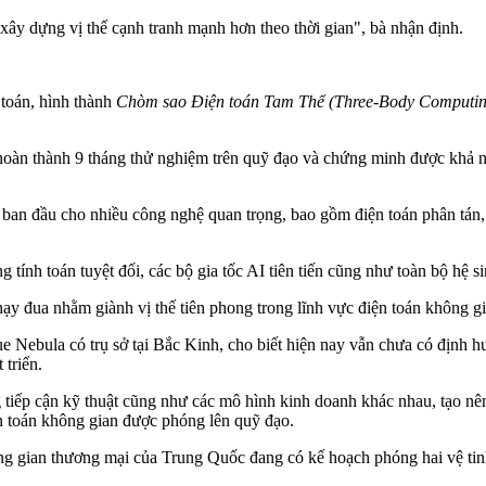
xây dựng vị thế cạnh tranh mạnh hơn theo thời gian", bà nhận định.
 toán, hình thành
Chòm sao Điện toán Tam Thể (Three-Body Computing
hoàn thành 9 tháng thử nghiệm trên quỹ đạo và chứng minh được khả n
an đầu cho nhiều công nghệ quan trọng, bao gồm điện toán phân tán, t
 tính toán tuyệt đối, các bộ gia tốc AI tiên tiến cũng như toàn bộ hệ 
y đua nhằm giành vị thế tiên phong trong lĩnh vực điện toán không gi
e Nebula có trụ sở tại Bắc Kinh, cho biết hiện nay vẫn chưa có định h
 triển.
tiếp cận kỹ thuật cũng như các mô hình kinh doanh khác nhau, tạo nê
ện toán không gian được phóng lên quỹ đạo.
g gian thương mại của Trung Quốc đang có kế hoạch phóng hai vệ tin