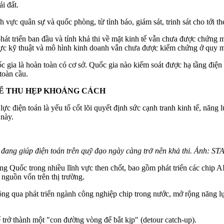
i đất.
 vực quân sự và quốc phòng, từ tình báo, giám sát, trinh sát cho tới th
hát triển ban đầu và tính khả thi về mặt kinh tế vẫn chưa được chứng
g lực kỹ thuật và mô hình kinh doanh vẫn chưa được kiểm chứng ở quy m
ốc gia là hoàn toàn có cơ sở. Quốc gia nào kiểm soát được hạ tầng điện
toàn cầu.
Ể THU HẸP KHOẢNG CÁCH
 điện toán là yếu tố cốt lõi quyết định sức cạnh tranh kinh tế, năng
 này.
 đang giúp điện toán trên quỹ đạo ngày càng trở nên khả thi. Ảnh: ST
g Quốc trong nhiều lĩnh vực then chốt, bao gồm phát triển các chip AI
nguồn vốn trên thị trường.
ông qua phát triển ngành công nghiệp chip trong nước, mở rộng năng l
 trở thành một "con đường vòng để bắt kịp" (detour catch-up).