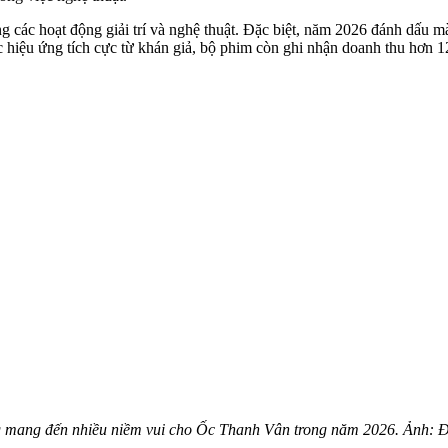
g các hoạt động giải trí và nghệ thuật. Đặc biệt, năm 2026 đánh dấu mà
iệu ứng tích cực từ khán giả, bộ phim còn ghi nhận doanh thu hơn 124
g mang đến nhiều niềm vui cho Ốc Thanh Vân trong năm 2026. Ảnh: