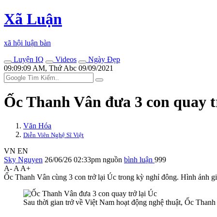
Xã Luận
xã hội luận bàn
Luyện IQ
Videos
Ngày Đẹp
09:09:09 AM, Thứ Abc 09/09/2021
Ốc Thanh Vân đưa 3 con quay tr
Văn Hóa
Diễn Viên Nghệ Sĩ Việt
VN
EN
Sky Nguyen
26/06/26 02:33pm
nguồn
bình luận
999
A-
A
A+
Ốc Thanh Vân cùng 3 con trở lại Úc trong kỳ nghỉ đông. Hình ảnh gi
Sau thời gian trở về Việt Nam hoạt động nghệ thuật, Ốc Tha