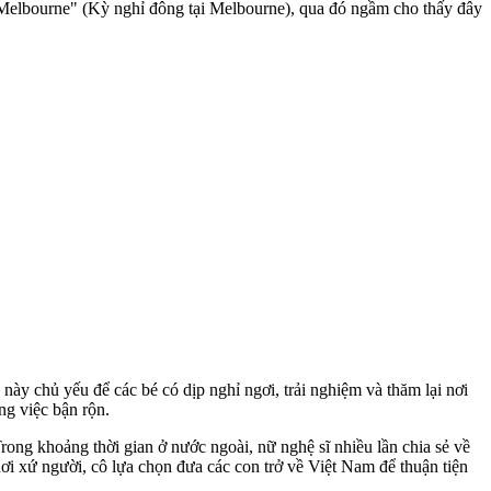
 Melbourne" (Kỳ nghỉ đông tại Melbourne), qua đó ngầm cho thấy đây
này chủ yếu để các bé có dịp nghỉ ngơi, trải nghiệm và thăm lại nơi
ng việc bận rộn.
ong khoảng thời gian ở nước ngoài, nữ nghệ sĩ nhiều lần chia sẻ về
i xứ người, cô lựa chọn đưa các con trở về Việt Nam để thuận tiện