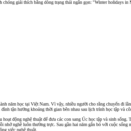
 chóng giải thích bằng dòng trạng thái ngắn gọn: "Winter holidays in
hành năm học tại Việt Nam. Vì vậy, nhiều người cho rằng chuyến đi lần 
a đình tận hưởng khoảng thời gian bên nhau sau lịch trình học tập và cô
hoạt động nghệ thuật để đưa các con sang Úc học tập và sinh sống. Tr
ỗi nhớ nghề luôn thường trực. Sau gần hai năm gắn bó với cuộc sống nơ
ông việc nghệ thuật.