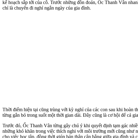
kế hoạch sắp tới của cô. Trước những đồn đoán, Ốc Thanh Vân nhanh
chỉ là chuyến đi nghỉ ngắn ngày của gia đình.
Thời điểm hiện tại cũng trùng với kỳ nghỉ của các con sau khi hoàn t
từng gắn bó trong suốt một thời gian dài. Đây cũng là cơ hội để cả gi
Trước đó, Ốc Thanh Vân từng gây chú ý khi quyết định tạm gác nhiều 
những khó khăn trong việc thích nghi với môi trường mới cũng như n
cho việc học tập, đồng thời giúp bản thân cân bằng giữa gia đình và c