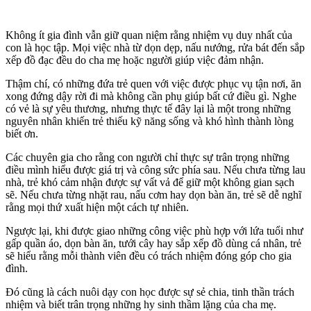
Không ít gia đình vẫn giữ quan niệm rằng nhiệm vụ duy nhất của
con là học tập. Mọi việc nhà từ dọn dẹp, nấu nướng, rửa bát đến sắp
xếp đồ đạc đều do cha mẹ hoặc người giúp việc đảm nhận.
Thậm chí, có những đứa trẻ quen với việc được phục vụ tận nơi, ăn
xong đứng dậy rời đi mà không cần phụ giúp bất cứ điều gì. Nghe
có vẻ là sự yêu thương, nhưng thực tế đây lại là một trong những
nguyên nhân khiến trẻ thiếu kỹ năng sống và khó hình thành lòng
biết ơn.
Các chuyên gia cho rằng con người chỉ thực sự trân trọng những
điều mình hiểu được giá trị và công sức phía sau. Nếu chưa từng lau
nhà, trẻ khó cảm nhận được sự vất vả để giữ một không gian sạch
sẽ. Nếu chưa từng nhặt rau, nấu cơm hay dọn bàn ăn, trẻ sẽ dễ nghĩ
rằng mọi thứ xuất hiện một cách tự nhiên.
Ngược lại, khi được giao những công việc phù hợp với lứa tuổi như
gấp quần áo, dọn bàn ăn, tưới cây hay sắp xếp đồ dùng cá nhân, trẻ
sẽ hiểu rằng mỗi thành viên đều có trách nhiệm đóng góp cho gia
đình.
Đó cũng là cách nuôi dạy con học được sự sẻ chia, tinh thần trách
nhiệm và biết trân trọng những hy sinh thầm lặng của cha mẹ.