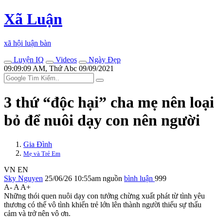
Xã Luận
xã hội luận bàn
Luyện IQ
Videos
Ngày Đẹp
09:09:09 AM, Thứ Abc 09/09/2021
3 thứ “độc hại” cha mẹ nên loại
bỏ để nuôi dạy con nên người
Gia Đình
Mẹ và Trẻ Em
VN
EN
Sky Nguyen
25/06/26 10:55am
nguồn
bình luận
999
A-
A
A+
Những thói quen nuôi dạy con tưởng chừng xuất phát từ tình yêu
thương có thể vô tình khiến trẻ lớn lên thành người thiếu sự thấu
cảm và trở nên vô ơn.