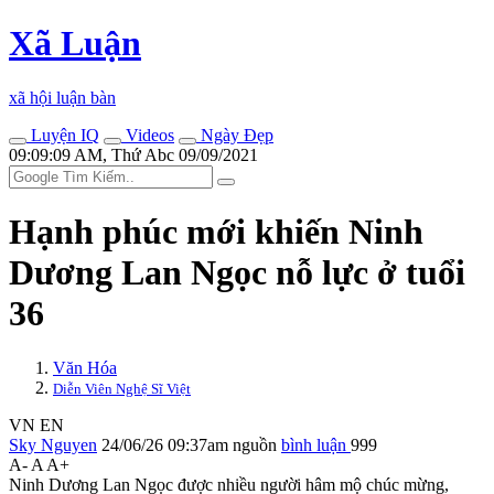
Xã Luận
xã hội luận bàn
Luyện IQ
Videos
Ngày Đẹp
09:09:09 AM, Thứ Abc 09/09/2021
Hạnh phúc mới khiến Ninh
Dương Lan Ngọc nỗ lực ở tuổi
36
Văn Hóa
Diễn Viên Nghệ Sĩ Việt
VN
EN
Sky Nguyen
24/06/26 09:37am
nguồn
bình luận
999
A-
A
A+
Ninh Dương Lan Ngọc được nhiều người hâm mộ chúc mừng,