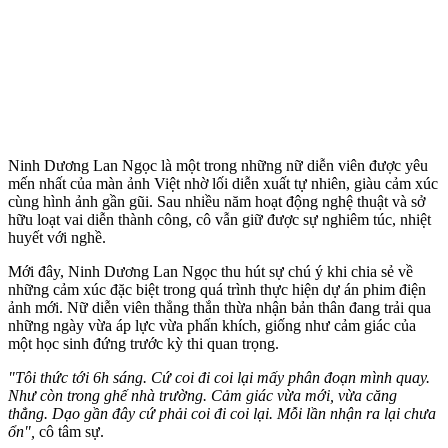
Ninh Dương Lan Ngọc là một trong những nữ diễn viên được yêu
mến nhất của màn ảnh Việt nhờ lối diễn xuất tự nhiên, giàu cảm xúc
cùng hình ảnh gần gũi. Sau nhiều năm hoạt động nghệ thuật và sở
hữu loạt vai diễn thành công, cô vẫn giữ được sự nghiêm túc, nhiệt
huyết với nghề.
Mới đây, Ninh Dương Lan Ngọc thu hút sự chú ý khi chia sẻ về
những cảm xúc đặc biệt trong quá trình thực hiện dự án phim điện
ảnh mới. Nữ diễn viên thẳng thắn thừa nhận bản thân đang trải qua
những ngày vừa áp lực vừa phấn khích, giống như cảm giác của
một học sinh đứng trước kỳ thi quan trọng.
"Tôi thức tới 6h sáng. Cứ coi đi coi lại mấy phân đoạn mình quay.
Như còn trong ghế nhà trường. Cảm giác vừa mới, vừa căng
thẳng. Dạo gần đây cứ phải coi đi coi lại. Mỗi lần nhận ra lại chưa
ổn",
cô tâm sự.