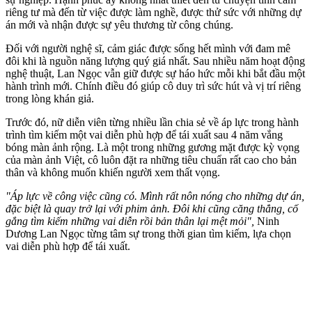
riêng tư mà đến từ việc được làm nghề, được thử sức với những dự
án mới và nhận được sự yêu thương từ công chúng.
Đối với người nghệ sĩ, cảm giác được sống hết mình với đam mê
đôi khi là nguồn năng lượng quý giá nhất. Sau nhiều năm hoạt động
nghệ thuật, Lan Ngọc vẫn giữ được sự háo hức mỗi khi bắt đầu một
hành trình mới. Chính điều đó giúp cô duy trì sức hút và vị trí riêng
trong lòng khán giả.
Trước đó, nữ diễn viên từng nhiều lần chia sẻ về áp lực trong hành
trình tìm kiếm một vai diễn phù hợp để tái xuất sau 4 năm vắng
bóng màn ảnh rộng. Là một trong những gương mặt được kỳ vọng
của màn ảnh Việt, cô luôn đặt ra những tiêu chuẩn rất cao cho bản
thân và không muốn khiến người xem thất vọng.
"Áp lực về công việc cũng có. Mình rất nôn nóng cho những dự án,
đặc biệt là quay trở lại với phim ảnh. Đôi khi cũng căng thẳng, cố
gắng tìm kiếm những vai diễn rồi bản thân lại mệt mỏi",
Ninh
Dương Lan Ngọc từng tâm sự trong thời gian tìm kiếm, lựa chọn
vai diễn phù hợp để tái xuất.