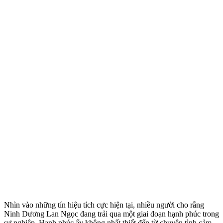
Nhìn vào những tín hiệu tích cực hiện tại, nhiều người cho rằng
Ninh Dương Lan Ngọc đang trải qua một giai đoạn hạnh phúc trong
sự nghiệp. Hạnh phúc ấy không nhất thiết đến từ chu‌yện tìn‌h cảm