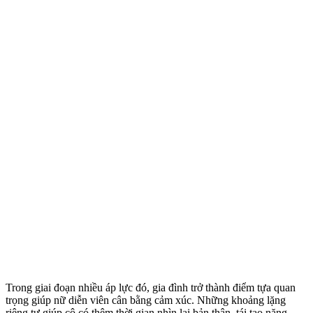
Trong giai đoạn nhiều áp lực đó, gia đình trở thành điểm tựa quan
trọng giúp nữ diễn viên cân bằng cảm xúc. Những khoảng lặng
riêng tư giúp cô có thêm thời gian nhìn lại bản thân, tái tạo năng