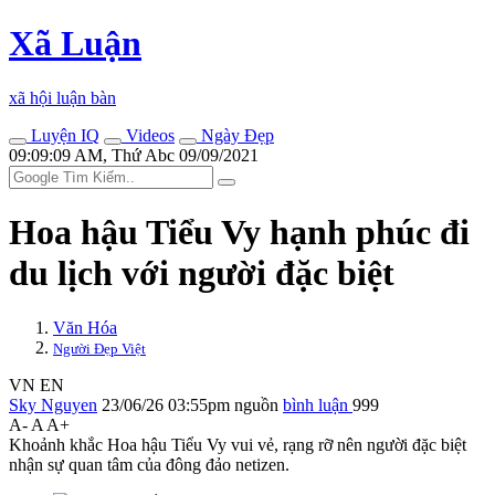
Xã Luận
xã hội luận bàn
Luyện IQ
Videos
Ngày Đẹp
09:09:09 AM, Thứ Abc 09/09/2021
Hoa hậu Tiểu Vy hạnh phúc đi
du lịch với người đặc biệt
Văn Hóa
Người Đẹp Việt
VN
EN
Sky Nguyen
23/06/26 03:55pm
nguồn
bình luận
999
A-
A
A+
Khoảnh khắc Hoa hậu Tiểu Vy vui vẻ, rạng rỡ nên người đặc biệt
nhận sự quan tâm của đông đảo netizen.