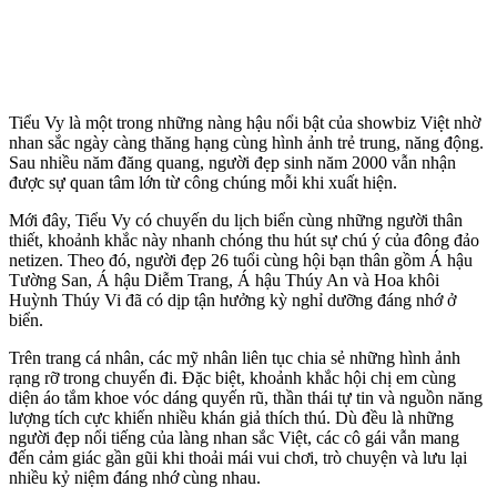
Tiểu Vy là một trong những nàng hậu nổi bật của showbiz Việt nhờ
nhan sắc ngày càng thăng hạng cùng hình ảnh trẻ trung, năng động.
Sau nhiều năm đăng quang, người đẹp sinh năm 2000 vẫn nhận
được sự quan tâm lớn từ công chúng mỗi khi xuất hiện.
Mới đây, Tiểu Vy có chuyến du lịch biển cùng những người thân
thiết, khoảnh khắc này nhanh chóng thu hút sự chú ý của đông đảo
netizen. Theo đó, người đẹp 26 tuổi cùng hội bạn thân gồm Á hậu
Tường San, Á hậu Diễm Trang, Á hậu Thúy An và Hoa khôi
Huỳnh Thúy Vi đã có dịp tận hưởng kỳ nghỉ dưỡng đáng nhớ ở
biển.
Trên trang cá nhân, các mỹ nhân liên tục chia sẻ những hình ảnh
rạng rỡ trong chuyến đi. Đặc biệt, khoảnh khắc hội chị em cùng
diện áo tắm khoe vóc dáng quyến rũ, thần thái tự tin và nguồn năng
lượng tích cực khiến nhiều khán giả thích thú. Dù đều là những
người đẹp nổi tiếng của làng nhan sắc Việt, các cô gái vẫn mang
đến cảm giác gần gũi khi thoải mái vui chơi, trò chuyện và lưu lại
nhiều kỷ niệm đáng nhớ cùng nhau.