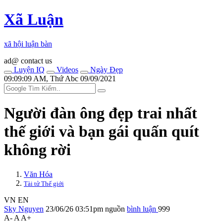
Xã Luận
xã hội luận bàn
ad@ contact us
Luyện IQ
Videos
Ngày Đẹp
09:09:09 AM, Thứ Abc 09/09/2021
Người đàn ông đẹp trai nhất
thế giới và bạn gái quấn quít
không rời
Văn Hóa
Tài tử Thế giới
VN
EN
Sky Nguyen
23/06/26 03:51pm
nguồn
bình luận
999
A-
A
A+