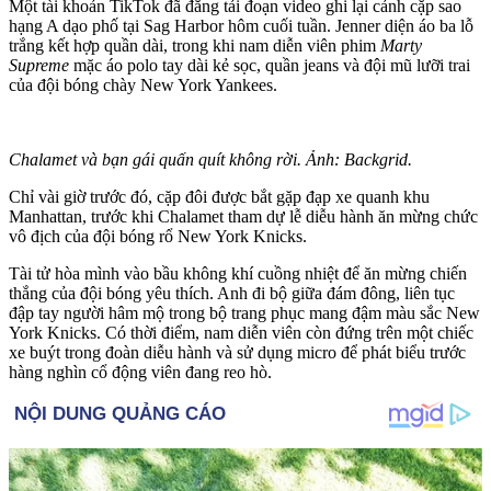
Một tài khoản TikTok đã đăng tải đoạn video ghi lại cảnh cặp sao
hạng A dạo phố tại Sag Harbor hôm cuối tuần. Jenner diện áo ba lỗ
trắng kết hợp quần dài, trong khi nam diễn viên phim
Marty
Supreme
mặc áo polo tay dài kẻ sọc, quần jeans và đội mũ lưỡi trai
của đội bóng chày New York Yankees.
Chalamet và bạn gái quấn quít không rời. Ảnh: Backgrid.
Chỉ vài giờ trước đó, cặp đôi được bắt gặp đạp xe quanh khu
Manhattan, trước khi Chalamet tham dự lễ diễu hành ăn mừng chức
vô địch của đội bóng rổ New York Knicks.
Tài tử hòa mình vào bầu không khí cuồng nhiệt để ăn mừng chiến
thắng của đội bóng yêu thích. Anh đi bộ giữa đám đông, liên tục
đập tay người hâm mộ trong bộ trang phục mang đậm màu sắc New
York Knicks. Có thời điểm, nam diễn viên còn đứng trên một chiếc
xe buýt trong đoàn diễu hành và sử dụng micro để phát biểu trước
hàng nghìn cổ động viên đang reo hò.