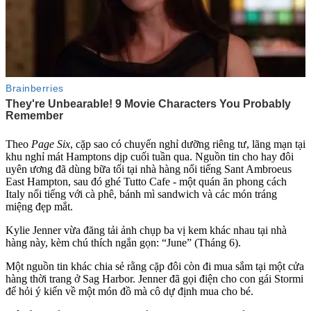
Theo
Page Si
x
, cặp sao có chuyến nghỉ dưỡng riêng tư, lãng mạn tại
khu nghỉ mát Hamptons dịp cuối tuần qua. Nguồn tin cho hay đôi
uyên ương đã dùng bữa tối tại nhà hàng nổi tiếng Sant Ambroeus
East Hampton, sau đó ghé Tutto Cafe - một quán ăn phong cách
Italy nổi tiếng với cà phê, bánh mì sandwich và các món tráng
miệng đẹp mắt.
Kylie Jenner vừa đăng tải ảnh chụp ba vị kem khác nhau tại nhà
hàng này, kèm chú thích ngắn gọn: “June” (Tháng 6).
Một nguồn tin khác chia sẻ rằng cặp đôi còn đi mua sắm tại một cửa
hàng thời trang ở Sag Harbor. Jenner đã gọi điện cho con gái Stormi
để hỏi ý kiến về một món đồ mà cô dự định mua cho bé.