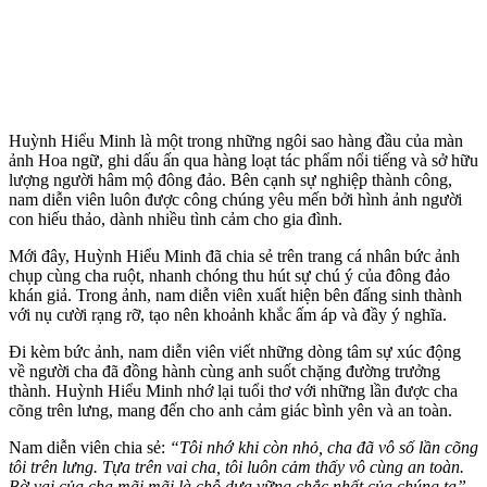
Huỳnh Hiểu Minh là một trong những ngôi sao hàng đầu của màn
ảnh Hoa ngữ, ghi dấu ấn qua hàng loạt tác phẩm nổi tiếng và sở hữu
lượng người hâm mộ đông đảo. Bên cạnh sự nghiệp thành công,
nam diễn viên luôn được công chúng yêu mến bởi hình ảnh người
con hiếu thảo, dành nhiều tình cảm cho gia đình.
Mới đây, Huỳnh Hiểu Minh đã chia sẻ trên trang cá nhân bức ảnh
chụp cùng cha ruột, nhanh chóng thu hút sự chú ý của đông đảo
khán giả. Trong ảnh, nam diễn viên xuất hiện bên đấng sinh thành
với nụ cười rạng rỡ, tạo nên khoảnh khắc ấm áp và đầy ý nghĩa.
Đi kèm bức ảnh, nam diễn viên viết những dòng tâm sự xúc động
về người cha đã đồng hành cùng anh suốt chặng đường trưởng
thành. Huỳnh Hiểu Minh nhớ lại tuổi thơ với những lần được cha
cõng trên lưng, mang đến cho anh cảm giác bình yên và an toàn.
Nam diễn viên chia sẻ:
“Tôi nhớ khi còn nhỏ, cha đã vô số lần cõng
tôi trên lưng. Tựa trên vai cha, tôi luôn cảm thấy vô cùng an toàn.
Bờ vai của cha mãi mãi là chỗ dựa vững chắc nhất của chúng ta”.