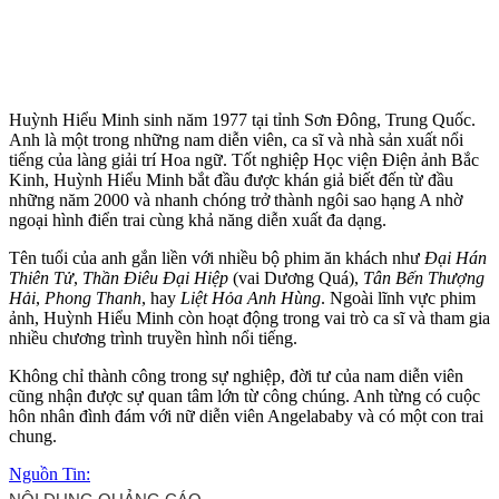
Huỳnh Hiểu Minh sinh năm 1977 tại tỉnh Sơn Đông, Trung Quốc.
Anh là một trong những nam diễn viên, ca sĩ và nhà sản xuất nổi
tiếng của làng giải trí Hoa ngữ. Tốt nghiệp Học viện Điện ảnh Bắc
Kinh, Huỳnh Hiểu Minh bắt đầu được khán giả biết đến từ đầu
những năm 2000 và nhanh chóng trở thành ngôi sao hạng A nhờ
ngoại hình điển trai cùng khả năng diễn xuất đa dạng.
Tên tuổi của anh gắn liền với nhiều bộ phim ăn khách như
Đại Hán
Thiên Tử
,
Thần Điêu Đại Hiệp
(vai Dương Quá),
Tân Bến Thượng
Hải
,
Phong Thanh
, hay
Liệt Hỏa Anh Hùng
. Ngoài lĩnh vực phim
ảnh, Huỳnh Hiểu Minh còn hoạt động trong vai trò ca sĩ và tham gia
nhiều chương trình truyền hình nổi tiếng.
Không chỉ thành công trong sự nghiệp, đời tư của nam diễn viên
cũng nhận được sự quan tâm lớn từ công chúng. Anh từng có cuộc
hôn nhân đình đám với nữ diễn viên Angelababy và có một con trai
chung.
Nguồn Tin: