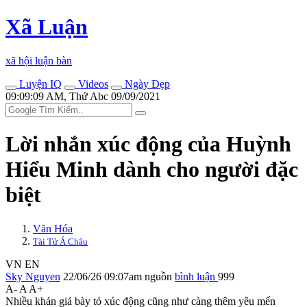
Xã Luận
xã hội luận bàn
Luyện IQ
Videos
Ngày Đẹp
09:09:09 AM, Thứ Abc 09/09/2021
Lời nhắn xúc động của Huỳnh
Hiểu Minh dành cho người đặc
biệt
Văn Hóa
Tài Tử Á Châu
VN
EN
Sky Nguyen
22/06/26 09:07am
nguồn
bình luận
999
A-
A
A+
Nhiều khán giả bày tỏ xúc động cũng như càng thêm yêu mến