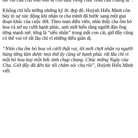
Không chỉ hồi tưởng những ký ức đẹp đẽ, Huỳnh Hiểu Minh còn
bày tỏ sự xúc động khi nhận ra cha mình đã bước sang một giai
đoạn khác của cuộc đời. Theo nam diễn viên, nhìn thấy cha ôm bó
hoa và nở nụ cười hạnh phúc, anh mới hiểu rằng người đàn ông
từng mạnh mẽ, từng là “siêu nhân” trong mắt con cái, giờ đây cũng
có thể vui vẻ rất lâu chỉ vì những điều giản dị.
“Nhìn cha ôm bó hoa và cười thật vui, tôi mới chợt nhận ra người
hùng từng làm được mọi thứ ấy cũng sẽ hạnh phúc rất lâu chỉ vì
một bó hoa hay một bức ảnh chụp chung. Chúc mừng Ngày của
Cha. Giờ đây đã đến lúc tôi chăm sóc cha rồi”,
Huỳnh Hiểu Minh
viết.