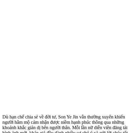
Dù hạn chế chia sẻ về đời tư, Son Ye Jin vẫn thường xuyên khiến
người hâm mộ cảm nhận được niềm hạnh phúc thông qua những
khoảnh khắc giản dị bên người thân. Mỗi lần nữ diễn viên đăng tải
hình ảnh mới, khán giả đều dành nhiều sự chú ý và gửi lời chúc tốt