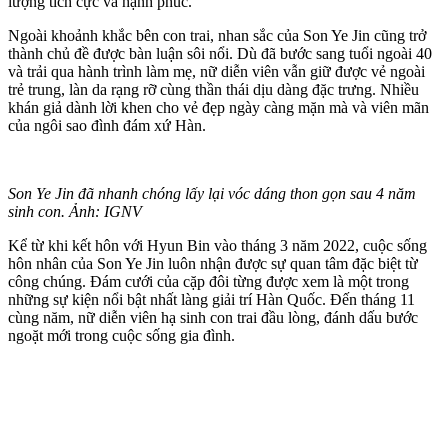
lượng tích cực và hạnh phúc.
Ngoài khoảnh khắc bên con trai, nhan sắc của Son Ye Jin cũng trở
thành chủ đề được bàn luận sôi nổi. Dù đã bước sang tuổi ngoài 40
và trải qua hành trình làm mẹ, nữ diễn viên vẫn giữ được vẻ ngoài
trẻ trung, làn da rạng rỡ cùng thần thái dịu dàng đặc trưng. Nhiều
khán giả dành lời khen cho vẻ đẹp ngày càng mặn mà và viên mãn
của ngôi sao đình đám xứ Hàn.
Son Ye Jin đã nhanh chóng lấy lại vóc dáng thon gọn sau 4 năm
sinh con. Ảnh: IGNV
Kể từ khi kết hôn với Hyun Bin vào tháng 3 năm 2022, cuộc sống
hôn nhân của Son Ye Jin luôn nhận được sự quan tâm đặc biệt từ
công chúng. Đám cưới của cặp đôi từng được xem là một trong
những sự kiện nổi bật nhất làng giải trí Hàn Quốc. Đến tháng 11
cùng năm, nữ diễn viên hạ sinh con trai đầu lòng, đánh dấu bước
ngoặt mới trong cuộc sống gia đình.