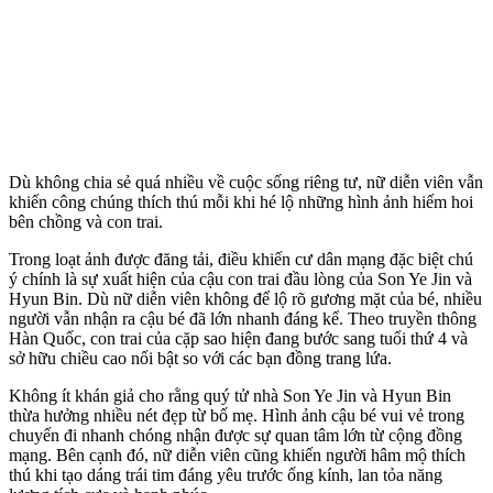
Dù không chia sẻ quá nhiều về cuộc sống riêng tư, nữ diễn viên vẫn
khiến công chúng thích thú mỗi khi hé lộ những hình ảnh hiếm hoi
bên chồng và con trai.
Trong loạt ảnh được đăng tải, điều khiến cư dân mạng đặc biệt chú
ý chính là sự xuất hiện của cậu con trai đầu lòng của Son Ye Jin và
Hyun Bin. Dù nữ diễn viên không để lộ rõ gương mặt của bé, nhiều
người vẫn nhận ra cậu bé đã lớn nhanh đáng kể. Theo truyền thông
Hàn Quốc, con trai của cặp sao hiện đang bước sang tuổi thứ 4 và
sở hữu chiều cao nổi bật so với các bạn đồng trang lứa.
Không ít khán giả cho rằng quý tử nhà Son Ye Jin và Hyun Bin
thừa hưởng nhiều nét đẹp từ bố mẹ. Hình ảnh cậu bé vui vẻ trong
chuyến đi nhanh chóng nhận được sự quan tâm lớn từ cộng đồng
mạng. Bên cạnh đó, nữ diễn viên cũng khiến người hâm mộ thích
thú khi tạo dáng trái tim đáng yêu trước ống kính, lan tỏa năng