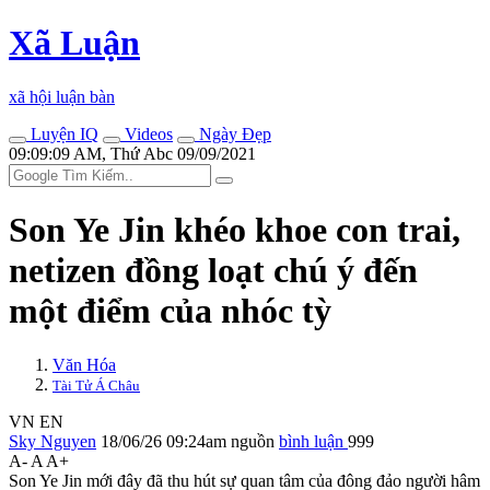
Xã Luận
xã hội luận bàn
Luyện IQ
Videos
Ngày Đẹp
09:09:09 AM, Thứ Abc 09/09/2021
Son Ye Jin khéo khoe con trai,
netizen đồng loạt chú ý đến
một điểm của nhóc tỳ
Văn Hóa
Tài Tử Á Châu
VN
EN
Sky Nguyen
18/06/26 09:24am
nguồn
bình luận
999
A-
A
A+
Son Ye Jin mới đây đã thu hút sự quan tâm của đông đảo người hâm