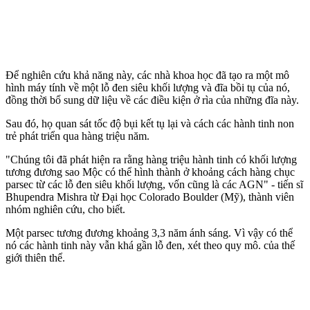
Để nghiên cứu khả năng này, các nhà khoa học đã tạo ra một mô
hình máy tính về một lỗ đen siêu khối lượng và đĩa bồi tụ của nó,
đồng thời bổ sung dữ liệu về các điều kiện ở rìa của những đĩa này.
Sau đó, họ quan sát tốc độ bụi kết tụ lại và cách các hành tinh non
trẻ phát triển qua hàng triệu năm.
"Chúng tôi đã phát hiện ra rằng hàng triệu hành tinh có khối lượng
tương đương sao Mộc có thể hình thành ở khoảng cách hàng chục
parsec từ các lỗ đen siêu khối lượng, vốn cũng là các AGN" - tiến sĩ
Bhupendra Mishra từ Đại học Colorado Boulder (Mỹ), thành viên
nhóm nghiên cứu, cho biết.
Một parsec tương đương khoảng 3,3 năm ánh sáng. Vì vậy có thể
nó các hành tinh này vẫn khá gần lỗ đen, xét theo quy mô. của thế
giới thiên thể.