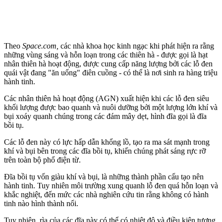
Theo
Space.com,
các nhà khoa học kinh ngạc khi phát hiện ra rằng
những vùng sáng và hỗn loạn trong các thiên hà - được gọi là hạt
nhân thiên hà hoạt động, được cung cấp năng lượng bởi các lỗ đen
quái vật đang "ăn uống" điên cuồng - có thể là nơi sinh ra hàng triệu
hành tinh.
Các nhân thiên hà hoạt động (AGN) xuất hiện khi các lỗ đen siêu
khối lượng được bao quanh và nuôi dưỡng bởi một lượng lớn khí và
bụi xoáy quanh chúng trong các đám mây dẹt, hình đĩa gọi là đĩa
bồi tụ.
Các lỗ đen này có lực hấp dẫn khổng lồ, tạo ra ma sát mạnh trong
khí và bụi bên trong các đĩa bồi tụ, khiến chúng phát sáng rực rỡ
trên toàn bộ phổ điện từ.
Đĩa bồi tụ vốn giàu khí và bụi, là những thành phần cấu tạo nên
hành tinh. Tuy nhiên môi trường xung quanh lỗ đen quá hỗn loạn và
khắc nghiệt, đến mức các nhà nghiên cứu tin rằng không có hành
tinh nào hình thành nổi.
Tuy nhiên, rìa của các đĩa này có thể có nhiệt độ và điều kiện tương