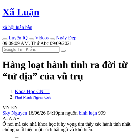
Xã Luận
xã hội luận bàn
Luyện IQ
Videos
Ngày Đẹp
09:09:09 AM, Thứ Abc 09/09/2021
Hàng loạt hành tinh ra đời từ
“tử địa” của vũ trụ
Khoa Học CNTT
Phát Minh Ngiên Cứu
VN
EN
Sky Nguyen
16/06/26 04:19pm
nguồn
bình luận
999
A-
A
A+
Ở nơi mà các nhà khoa học ít hy vọng tìm thấy các hành tinh nhất,
chúng xuất hiện một cách bất ngờ và khó hiểu.