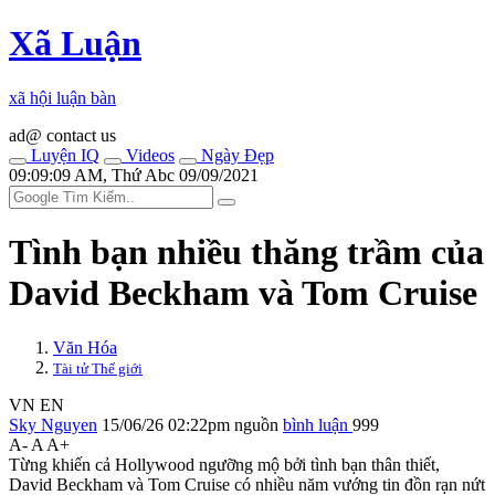
Xã Luận
xã hội luận bàn
ad@ contact us
Luyện IQ
Videos
Ngày Đẹp
09:09:09 AM, Thứ Abc 09/09/2021
Tình bạn nhiều thăng trầm của
David Beckham và Tom Cruise
Văn Hóa
Tài tử Thế giới
VN
EN
Sky Nguyen
15/06/26 02:22pm
nguồn
bình luận
999
A-
A
A+
Từng khiến cả Hollywood ngưỡng mộ bởi tình bạn thân thiết,
David Beckham và Tom Cruise có nhiều năm vướng tin đồn rạn nứt