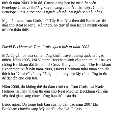
biết từ năm 2003. Khi đó, Cruise đang hẹn hò nữ diễn viên
Penelope Cruz và thường xuyên sang châu Âu làm việc. Chính
Penelope Cruz được cho là người kết nối hai ngôi sao nổi tiếng.
Một năm sau, Tom Cruise tới Tây Ban Nha theo dõi Beckham thi
đấu cho Real Madrid. Kể từ đó, họ duy trì liên lạc và nhanh chóng
trở nên thân thiết.
David Beckham và Tom Cruise quen biết từ năm 2003.
Mức độ gắn bó của cả hai từng khiến truyền thông quốc tế ngạc
nhiên. Năm 2005, khi Victoria Beckham sinh cậu con trai thứ ba, vợ
chồng Beckham đặt tên con là Cruz. Trong cuốn sách The Beckham
Experiment xuất bản năm 2009, David Beckham thừa nhận anh rất
thích họ "Cruise" của người bạn nổi tiếng nên lấy cảm hứng từ đó
để đặt tên cho con trai.
Năm 2006, dù không thể dự đám cưới của Tom Cruise và Katie
Holmes tại Italy vì bận thi đấu cho Real Madrid, Beckham vẫn sắp
xếp thời gian sang chúc mừng bạn thân sau đó.
Bước ngoặt lớn trong tình bạn của họ đến vào năm 2007 khi
Beckham chuyển sang Mỹ thi đấu cho LA Galaxy.