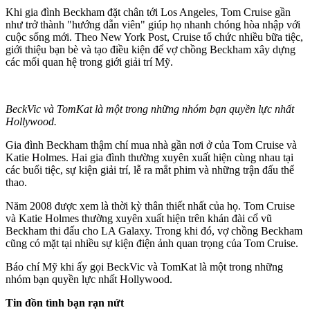
Khi gia đình Beckham đặt chân tới Los Angeles, Tom Cruise gần
như trở thành "hướng dẫn viên" giúp họ nhanh chóng hòa nhập với
cuộc sống mới. Theo New York Post, Cruise tổ chức nhiều bữa tiệc,
giới thiệu bạn bè và tạo điều kiện để vợ chồng Beckham xây dựng
các mối quan hệ trong giới giải trí Mỹ.
BeckVic và TomKat là một trong những nhóm bạn quyền lực nhất
Hollywood.
Gia đình Beckham thậm chí mua nhà gần nơi ở của Tom Cruise và
Katie Holmes. Hai gia đình thường xuyên xuất hiện cùng nhau tại
các buổi tiệc, sự kiện giải trí, lễ ra mắt phim và những trận đấu thể
thao.
Năm 2008 được xem là thời kỳ thân thiết nhất của họ. Tom Cruise
và Katie Holmes thường xuyên xuất hiện trên khán đài cổ vũ
Beckham thi đấu cho LA Galaxy. Trong khi đó, vợ chồng Beckham
cũng có mặt tại nhiều sự kiện điện ảnh quan trọng của Tom Cruise.
Báo chí Mỹ khi ấy gọi BeckVic và TomKat là một trong những
nhóm bạn quyền lực nhất Hollywood.
Tin đồn tình bạn rạn nứt