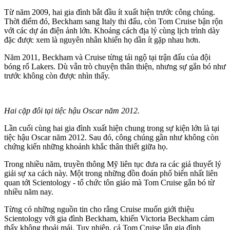
Từ năm 2009, hai gia đình bắt đầu ít xuất hiện trước công chúng.
Thời điểm đó, Beckham sang Italy thi đấu, còn Tom Cruise bận rộn
với các dự án điện ảnh lớn. Khoảng cách địa lý cùng lịch trình dày
đặc được xem là nguyên nhân khiến họ dần ít gặp nhau hơn.
Năm 2011, Beckham và Cruise từng tái ngộ tại trận đấu của đội
bóng rổ Lakers. Dù vẫn trò chuyện thân thiện, nhưng sự gắn bó như
trước không còn được nhìn thấy.
Hai cặp đôi tại tiệc hậu Oscar năm 2012.
Lần cuối cùng hai gia đình xuất hiện chung trong sự kiện lớn là tại
tiệc hậu Oscar năm 2012. Sau đó, công chúng gần như không còn
chứng kiến những khoảnh khắc thân thiết giữa họ.
Trong nhiều năm, truyền thông Mỹ liên tục đưa ra các giả thuyết lý
giải sự xa cách này. Một trong những đồn đoán phổ biến nhất liên
quan tới Scientology - tổ chức tôn giáo mà Tom Cruise gắn bó từ
nhiều năm nay.
Từng có những nguồn tin cho rằng Cruise muốn giới thiệu
Scientology với gia đình Beckham, khiến Victoria Beckham cảm
thấy không thoải mái. Tuy nhiên, cả Tom Cruise lẫn gia đình