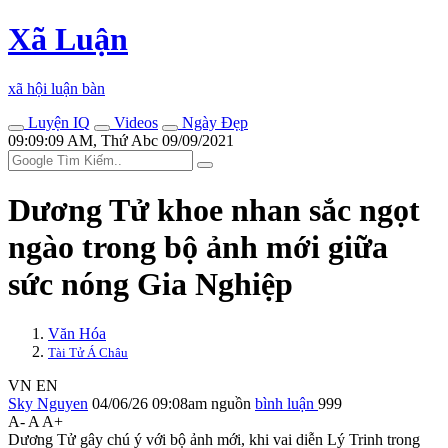
Xã Luận
xã hội luận bàn
Luyện IQ
Videos
Ngày Đẹp
09:09:09 AM, Thứ Abc 09/09/2021
Dương Tử khoe nhan sắc ngọt
ngào trong bộ ảnh mới giữa
sức nóng Gia Nghiệp
Văn Hóa
Tài Tử Á Châu
VN
EN
Sky Nguyen
04/06/26 09:08am
nguồn
bình luận
999
A-
A
A+
Dương Tử gây chú ý với bộ ảnh mới, khi vai diễn Lý Trinh trong