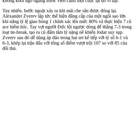
không khỏi ngỡ ngàng trước viễn cảnh một cuộc lật đổ vĩ đại.
Tuy nhiên, bước ngoặt xảy ra khi mái che sân được đóng lại.
Alexander Zverev lập tức thể hiện đẳng cấp của một ngôi sao lớn
khi nâng tỷ lệ giao bóng 1 chính xác lên mức 80% và thực hiện 7 cú
ace hiểm hóc. Tay vợt người Đức lội ngược dòng để thắng 7-3 trong
loạt tie-break, tạo ra cú đấm tâm lý nặng nề khiến Jodar suy sụp.
Zverev sau đó dễ dàng áp đảo trong hai set kế tiếp với tỷ số 6-1 và
6-3, khép lại trận đấu với tổng số điểm vượt trội 107 so với 85 của
đối thủ.