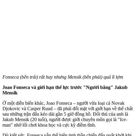
Fonseca (bên trái) rất hay nhưng Mensik (bên phải) quá lì lợm
Joao Fonseca và giới hạn thể lực trước "Người băng" Jakub
Mensik
Ở một diễn biến khác, Joao Fonseca – người vừa loại cả Novak
Djokovic và Casper Ruud – đã phải đối mặt với giới hạn về thể chất
sau những trận đấu kéo dài gần 5 giờ đồng hồ. Đối thủ của anh là
Jakub Mensik (20 tuổi), người được giới chuyên môn gọi là "Ice-
man" nhờ lối chơi khoa học và cực kỳ điềm tĩnh.
Dù kiệt sức, Fonseca vẫn thể hiện tinh thần chiến đấu quật khởi khi