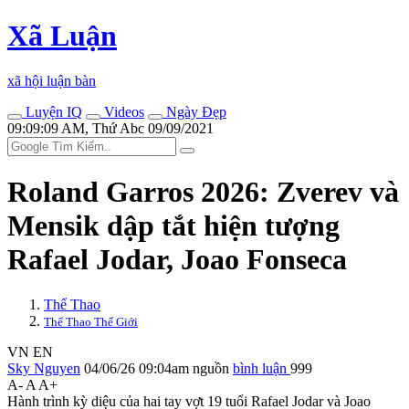
Xã Luận
xã hội luận bàn
Luyện IQ
Videos
Ngày Đẹp
09:09:09 AM, Thứ Abc 09/09/2021
Roland Garros 2026: Zverev và
Mensik dập tắt hiện tượng
Rafael Jodar, Joao Fonseca
Thể Thao
Thể Thao Thế Giới
VN
EN
Sky Nguyen
04/06/26 09:04am
nguồn
bình luận
999
A-
A
A+
Hành trình kỳ diệu của hai tay vợt 19 tuổi Rafael Jodar và Joao