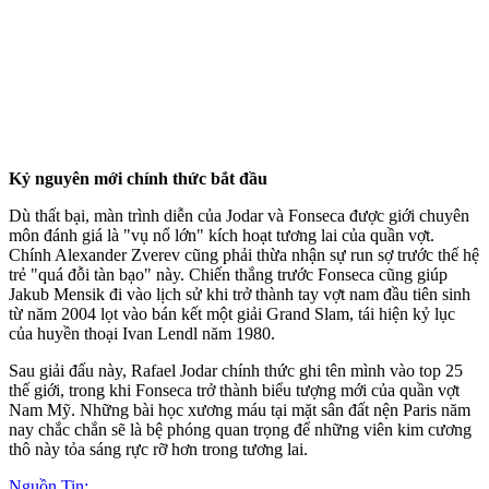
Kỷ nguyên mới chính thức bắt đầu
Dù thất bại, màn trình diễn của Jodar và Fonseca được giới chuyên
môn đánh giá là "vụ nổ lớn" kích hoạt tương lai của quần vợt.
Chính Alexander Zverev cũng phải thừa nhận sự run sợ trước thế hệ
trẻ "quá đỗi tàn bạo" này. Chiến thắng trước Fonseca cũng giúp
Jakub Mensik đi vào lịch sử khi trở thành tay vợt nam đầu tiên sinh
từ năm 2004 lọt vào bán kết một giải Grand Slam, tái hiện kỷ lục
của huyền thoại Ivan Lendl năm 1980.
Sau giải đấu này, Rafael Jodar chính thức ghi tên mình vào top 25
thế giới, trong khi Fonseca trở thành biểu tượng mới của quần vợt
Nam Mỹ. Những bài học xương máu tại mặt sân đất nện Paris năm
nay chắc chắn sẽ là bệ phóng quan trọng để những viên kim cương
thô này tỏa sáng rực rỡ hơn trong tương lai.
Nguồn Tin: