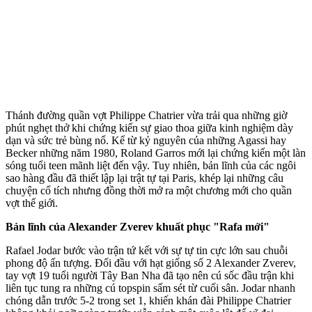
Thánh đường quần vợt Philippe Chatrier vừa trải qua những giờ
phút nghẹt thở khi chứng kiến sự giao thoa giữa kinh nghiệm dày
dạn và sức trẻ bùng nổ. Kể từ kỷ nguyên của những Agassi hay
Becker những năm 1980, Roland Garros mới lại chứng kiến một làn
sóng tuổi teen mãnh liệt đến vậy. Tuy nhiên, bản lĩnh của các ngôi
sao hàng đầu đã thiết lập lại trật tự tại Paris, khép lại những câu
chuyện cổ tích nhưng đồng thời mở ra một chương mới cho quần
vợt thế giới.
Bản lĩnh của Alexander Zverev khuất phục "Rafa mới"
Rafael Jodar bước vào trận tứ kết với sự tự tin cực lớn sau chuỗi
phong độ ấn tượng. Đối đầu với hạt giống số 2 Alexander Zverev,
tay vợt 19 tuổi người Tây Ban Nha đã tạo nên cú sốc đầu trận khi
liên tục tung ra những cú topspin sấm sét từ cuối sân. Jodar nhanh
chóng dẫn trước 5-2 trong set 1, khiến khán đài Philippe Chatrier