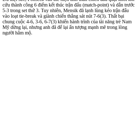
cứu thành công 6 điểm kết thúc trận đấu (match-point) và dẫn trước
5-3 trong set thứ 3. Tuy nhiên, Mensik đã lạnh lùng kéo trận đấu
vào loạt tie-break và giành chiến thắng sát nút 7-6(3). Thất bại
chung cuộc 4-6, 3-6, 6-7(3) khiến hành trình của tài năng trẻ Nam
Mỹ dừng lại, nhưng anh đã để lại ấn tượng mạnh mẽ trong lòng
người hâm mộ.