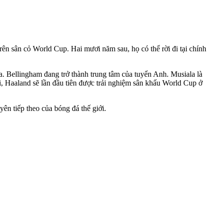
n sân cỏ World Cup. Hai mươi năm sau, họ có thể rời đi tại chính
. Bellingham đang trở thành trung tâm của tuyển Anh. Musiala là
, Haaland sẽ lần đầu tiên được trải nghiệm sân khấu World Cup ở
yên tiếp theo của bóng đá thế giới.