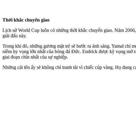
Thời khắc chuyển giao
Lịch sử World Cup luôn có những thời khắc chuyển giao. Năm 2006, t
giải đấu này.
Trong khi đó, những gương mặt trẻ sẽ bước ra ánh sáng. Yamal chỉ m
niềm hy vọng lớn nhất của bóng đá Đức. Endrick được kỳ vọng mở ra 
giai đoạn chín nhất của sự nghiệp.
Những cái tên ấy sẽ không chỉ tranh tài vì chiếc cúp vàng. Họ đang cạ