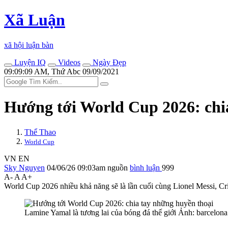
Xã Luận
xã hội luận bàn
Luyện IQ
Videos
Ngày Đẹp
09:09:09 AM, Thứ Abc 09/09/2021
Hướng tới World Cup 2026: chi
Thể Thao
World Cup
VN
EN
Sky Nguyen
04/06/26 09:03am
nguồn
bình luận
999
A-
A
A+
World Cup 2026 nhiều khả năng sẽ là lần cuối cùng Lionel Messi, Cr
Lamine Yamal là tương lai của bóng đá thế giới Ảnh: barcelona