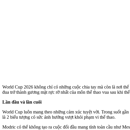
World Cup 2026 không chỉ có những cuộc chia tay mà còn là nơi thế
đua trở thành gương mặt rực rỡ nhất của môn thể thao vua sau khi thế
Lần đầu và lần cuối
World Cup luôn mang theo những cảm xúc tuyệt vời. Trong suốt gần 2
là 2 biểu tượng có sức ảnh hưởng vượt khỏi phạm vi thể thao.
Modric có thể không tạo ra cuộc đối đầu mang tính toàn cầu như Messi