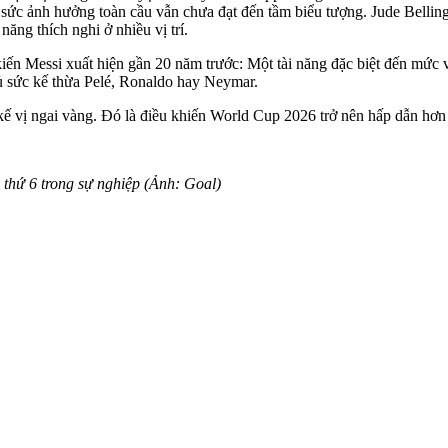
ức ảnh hưởng toàn cầu vẫn chưa đạt đến tầm biểu tượng. Jude Bellingh
năng thích nghi ở nhiều vị trí.
iến Messi xuất hiện gần 20 năm trước: Một tài năng đặc biệt đến mức v
đủ sức kế thừa Pelé, Ronaldo hay Neymar.
kế vị ngai vàng. Đó là điều khiến World Cup 2026 trở nên hấp dẫn hơn 
p thứ 6 trong sự nghiệp (Ảnh: Goal)