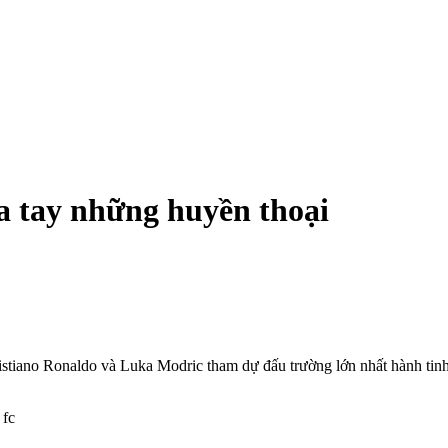
a tay những huyền thoại
istiano Ronaldo và Luka Modric tham dự đấu trường lớn nhất hành tin
 fc