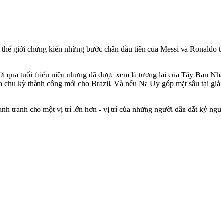
hế giới chứng kiến những bước chân đầu tiên của Messi và Ronaldo trê
ới qua tuổi thiếu niên nhưng đã được xem là tương lai của Tây Ban Nha
chu kỳ thành công mới cho Brazil. Và nếu Na Uy góp mặt sâu tại giải
nh tranh cho một vị trí lớn hơn - vị trí của những người dẫn dắt kỷ ngu