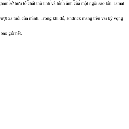
am sở hữu tố chất thủ lĩnh và hình ảnh của một ngôi sao lớn. Jamal
ượt xa tuổi của mình. Trong khi đó, Endrick mang trên vai kỳ vọng
bao giờ hết.