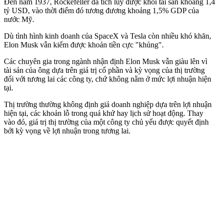
Đến năm 1937, Rockefeller đã tích lũy được khối tài sản khoảng 1,4
tỷ USD, vào thời điểm đó tương đương khoảng 1,5% GDP của
nước Mỹ.
Dù tình hình kinh doanh của SpaceX và Tesla còn nhiều khó khăn,
Elon Musk vẫn kiếm được khoản tiền cực "khủng".
Các chuyên gia trong ngành nhận định Elon Musk vẫn giàu lên vì
tài sản của ông dựa trên giá trị cổ phần và kỳ vọng của thị trường
đối với tương lai các công ty, chứ không nằm ở mức lợi nhuận hiện
tại.
Thị trường thường không định giá doanh nghiệp dựa trên lợi nhuận
hiện tại, các khoản lỗ trong quá khứ hay lịch sử hoạt động. Thay
vào đó, giá trị thị trường của một công ty chủ yếu được quyết định
bởi kỳ vọng về lợi nhuận trong tương lai.