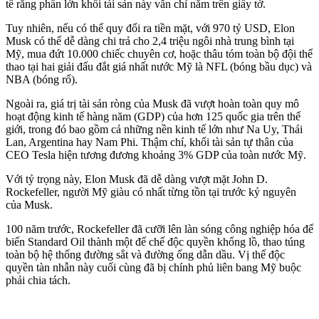
tế rằng phần lớn khối tài sản này vẫn chỉ nằm trên giấy tờ.
Tuy nhiên, nếu có thể quy đổi ra tiền mặt, với 970 tỷ USD, Elon
Musk có thể dễ dàng chi trả cho 2,4 triệu ngôi nhà trung bình tại
Mỹ, mua đứt 10.000 chiếc chuyên cơ, hoặc thâu tóm toàn bộ đội thể
thao tại hai giải đấu đắt giá nhất nước Mỹ là NFL (bóng bầu dục) và
NBA (bóng rổ).
Ngoài ra, giá trị tài sản ròng của Musk đã vượt hoàn toàn quy mô
hoạt động kinh tế hàng năm (GDP) của hơn 125 quốc gia trên thế
giới, trong đó bao gồm cả những nền kinh tế lớn như Na Uy, Thái
Lan, Argentina hay Nam Phi. Thậm chí, khối tài sản tự thân của
CEO Tesla hiện tương đương khoảng 3% GDP của toàn nước Mỹ.
Với tỷ trọng này, Elon Musk đã dễ dàng vượt mặt John D.
Rockefeller, người Mỹ giàu có nhất từng tồn tại trước kỷ nguyên
của Musk.
100 năm trước, Rockefeller đã cưỡi lên làn sóng công nghiệp hóa để
biến Standard Oil thành một đế chế độc quyền khổng lồ, thao túng
toàn bộ hệ thống đường sắt và đường ống dẫn dầu. Vị thế độc
quyền tàn nhẫn này cuối cùng đã bị chính phủ liên bang Mỹ buộc
phải chia tách.