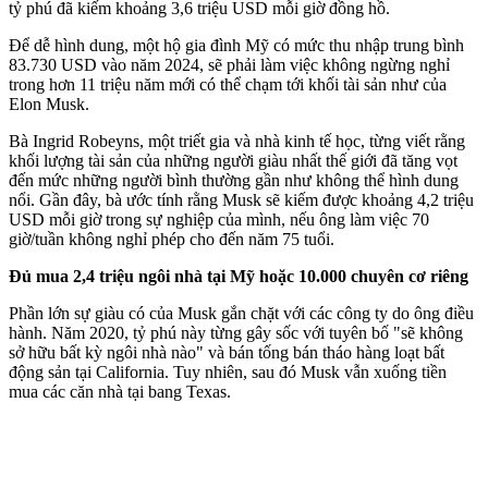
tỷ phú đã kiếm khoảng 3,6 triệu USD mỗi giờ đồng hồ.
Để dễ hình dung, một hộ gia đình Mỹ có mức thu nhập trung bình
83.730 USD vào năm 2024, sẽ phải làm việc không ngừng nghỉ
trong hơn 11 triệu năm mới có thể chạm tới khối tài sản như của
Elon Musk.
Bà Ingrid Robeyns, một triết gia và nhà kinh tế học, từng viết rằng
khối lượng tài sản của những người giàu nhất thế giới đã tăng vọt
đến mức những người bình thường gần như không thể hình dung
nổi. Gần đây, bà ước tính rằng Musk sẽ kiếm được khoảng 4,2 triệu
USD mỗi giờ trong sự nghiệp của mình, nếu ông làm việc 70
giờ/tuần không nghỉ phép cho đến năm 75 tuổi.
Đủ mua 2,4 triệu ngôi nhà tại Mỹ hoặc 10.000 chuyên cơ riêng
Phần lớn sự giàu có của Musk gắn chặt với các công ty do ông điều
hành. Năm 2020, tỷ phú này từng gây sốc với tuyên bố "sẽ không
sở hữu bất kỳ ngôi nhà nào" và bán tống bán tháo hàng loạt bất
động sản tại California. Tuy nhiên, sau đó Musk vẫn xuống tiền
mua các căn nhà tại bang Texas.