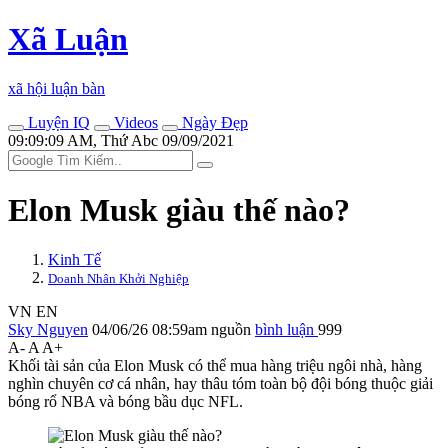
Xã Luận
xã hội luận bàn
Luyện IQ
Videos
Ngày Đẹp
09:09:09 AM, Thứ Abc 09/09/2021
Elon Musk giàu thế nào?
Kinh Tế
Doanh Nhân Khởi Nghiệp
VN
EN
Sky Nguyen
04/06/26 08:59am
nguồn
bình luận
999
A-
A
A+
Khối tài sản của Elon Musk có thể mua hàng triệu ngôi nhà, hàng
nghìn chuyên cơ cá nhân, hay thâu tóm toàn bộ đội bóng thuộc giải
bóng rổ NBA và bóng bầu dục NFL.