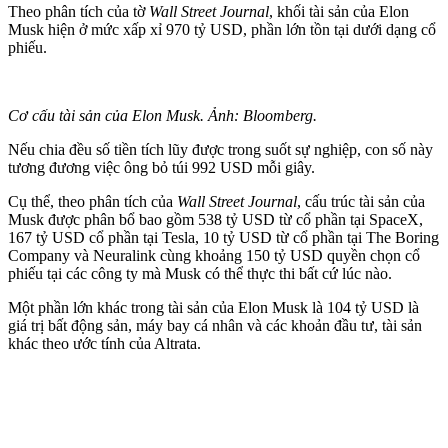
Theo phân tích của tờ
Wall Street Journal
, khối tài sản của Elon
Musk hiện ở mức xấp xỉ 970 tỷ USD, phần lớn tồn tại dưới dạng cổ
phiếu.
Cơ cấu tài sản của Elon Musk. Ảnh: Bloomberg.
Nếu chia đều số tiền tích lũy được trong suốt sự nghiệp, con số này
tương đương việc ông bỏ túi 992 USD mỗi giây.
Cụ thể, theo phân tích của
Wall Street Journal
, cấu trúc tài sản của
Musk được phân bổ bao gồm 538 tỷ USD từ cổ phần tại SpaceX,
167 tỷ USD cổ phần tại Tesla, 10 tỷ USD từ cổ phần tại The Boring
Company và Neuralink cùng khoảng 150 tỷ USD quyền chọn cổ
phiếu tại các công ty mà Musk có thể thực thi bất cứ lúc nào.
Một phần lớn khác trong tài sản của Elon Musk là 104 tỷ USD là
giá trị bất động sản, máy bay cá nhân và các khoản đầu tư, tài sản
khác theo ước tính của Altrata.