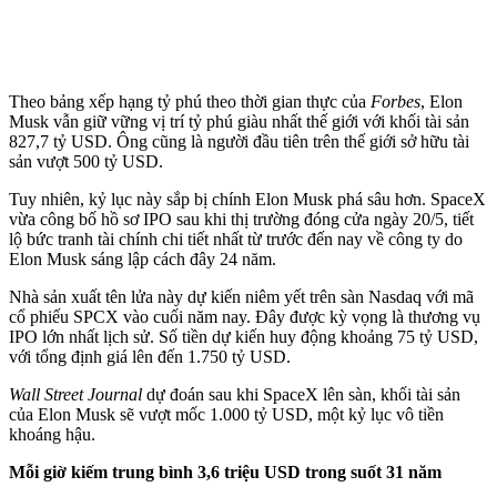
Theo bảng xếp hạng tỷ phú theo thời gian thực của
Forbes
, Elon
Musk vẫn giữ vững vị trí tỷ phú giàu nhất thế giới với khối tài sản
827,7 tỷ USD. Ông cũng là người đầu tiên trên thế giới sở hữu tài
sản vượt 500 tỷ USD.
Tuy nhiên, kỷ lục này sắp bị chính Elon Musk phá sâu hơn. SpaceX
vừa công bố hồ sơ IPO sau khi thị trường đóng cửa ngày 20/5, tiết
lộ bức tranh tài chính chi tiết nhất từ trước đến nay về công ty do
Elon Musk sáng lập cách đây 24 năm.
Nhà sản xuất tên lửa này dự kiến niêm yết trên sàn Nasdaq với mã
cổ phiếu SPCX vào cuối năm nay. Đây được kỳ vọng là thương vụ
IPO lớn nhất lịch sử. Số tiền dự kiến huy động khoảng 75 tỷ USD,
với tổng định giá lên đến 1.750 tỷ USD.
Wall Street Journal
dự đoán sau khi SpaceX lên sàn, khối tài sản
của Elon Musk sẽ vượt mốc 1.000 tỷ USD, một kỷ lục vô tiền
khoáng hậu.
Mỗi giờ kiếm trung bình 3,6 triệu USD trong suốt 31 năm