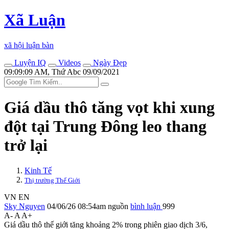
Xã Luận
xã hội luận bàn
Luyện IQ
Videos
Ngày Đẹp
09:09:09 AM, Thứ Abc 09/09/2021
Giá dầu thô tăng vọt khi xung
đột tại Trung Đông leo thang
trở lại
Kinh Tế
Thị trường Thế Giới
VN
EN
Sky Nguyen
04/06/26 08:54am
nguồn
bình luận
999
A-
A
A+
Giá dầu thô thế giới tăng khoảng 2% trong phiên giao dịch 3/6,