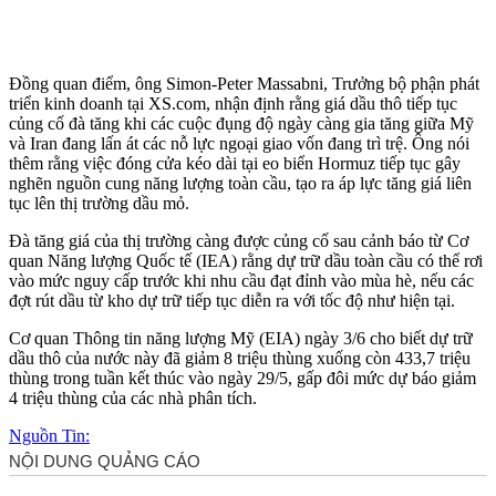
Đồng quan điểm, ông Simon-Peter Massabni, Trưởng bộ phận phát
triển kinh doanh tại XS.com, nhận định rằng giá dầu thô tiếp tục
củng cố đà tăng khi các cuộc đụng độ ngày càng gia tăng giữa Mỹ
và Iran đang lấn át các nỗ lực ngoại giao vốn đang trì trệ. Ông nói
thêm rằng việc đóng cửa kéo dài tại eo biển Hormuz tiếp tục gây
nghẽn nguồn cung năng lượng toàn cầu, tạo ra áp lực tăng giá liên
tục lên thị trường dầu mỏ.
Đà tăng giá của thị trường càng được củng cố sau cảnh báo từ Cơ
quan Năng lượng Quốc tế (IEA) rằng dự trữ dầu toàn cầu có thể rơi
vào mức nguy cấp trước khi nhu cầu đạt đỉnh vào mùa hè, nếu các
đợt rút dầu từ kho dự trữ tiếp tục diễn ra với tốc độ như hiện tại.
Cơ quan Thông tin năng lượng Mỹ (EIA) ngày 3/6 cho biết dự trữ
dầu thô của nước này đã giảm 8 triệu thùng xuống còn 433,7 triệu
thùng trong tuần kết thúc vào ngày 29/5, gấp đôi mức dự báo giảm
4 triệu thùng của các nhà phân tích.
Nguồn Tin: