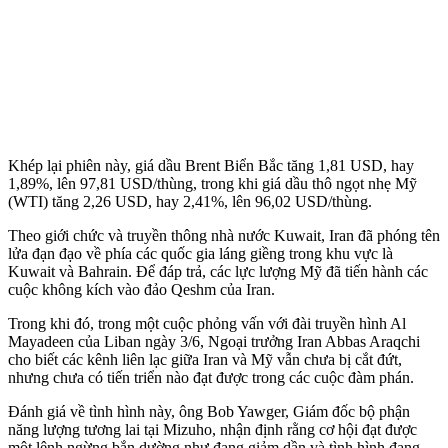
Khép lại phiên này, giá dầu Brent Biển Bắc tăng 1,81 USD, hay
1,89%, lên 97,81 USD/thùng, trong khi giá dầu thô ngọt nhẹ Mỹ
(WTI) tăng 2,26 USD, hay 2,41%, lên 96,02 USD/thùng.
Theo giới chức và truyền thông nhà nước Kuwait, Iran đã phóng tên
lửa đạn đạo về phía các quốc gia láng giềng trong khu vực là
Kuwait và Bahrain. Để đáp trả, các lực lượng Mỹ đã tiến hành các
cuộc không kích vào đảo Qeshm của Iran.
Trong khi đó, trong một cuộc phỏng vấn với đài truyền hình Al
Mayadeen của Liban ngày 3/6, Ngoại trưởng Iran Abbas Araqchi
cho biết các kênh liên lạc giữa Iran và Mỹ vẫn chưa bị cắt đứt,
nhưng chưa có tiến triển nào đạt được trong các cuộc đàm phán.
Đánh giá về tình hình này, ông Bob Yawger, Giám đốc bộ phận
năng lượng tương lai tại Mizuho, nhận định rằng cơ hội đạt được
một lệnh ngừng bắn dường như đang giảm dần và tình hình đang