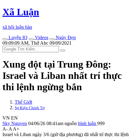
Xã Luận
xã hội luận bàn
Luyện IQ
Videos
Ngày Đẹp
09:09:09 AM, Thứ Abc 09/09/2021
Xung đột tại Trung Đông:
Israel và Liban nhất trí thực
thi lệnh ngừng bắn
Thế Giới
Sự Kiện Chính Trị
VN
EN
Sky Nguyen
04/06/26 08:41am
nguồn
bình luận
999
A-
A
A+
Israel và Liban ngày 3/6 (giờ địa phương) đã nhất trí thực thi lệnh