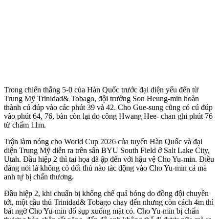
Trong chiến thắng 5-0 của Hàn Quốc trước đại diện yếu đến từ
Trung Mỹ Trinidad& Tobago, đội trưởng Son Heung-min hoàn
thành cú đúp vào các phút 39 và 42. Cho Gue-sung cũng có cú đúp
vào phút 64, 76, bàn còn lại do công Hwang Hee- chan ghi phút 76
từ chấm 11m.
Trận làm nóng cho World Cup 2026 của tuyển Hàn Quốc và đại
diện Trung Mỹ diễn ra trên sân BYU South Field ở Salt Lake City,
Utah. Đầu hiệp 2 thì tai họa đã ập đến với hậu vệ Cho Yu-min. Điều
đáng nói là không có đối thủ nào tác động vào Cho Yu-min cả mà
anh tự bị chấn thương.
Đầu hiệp 2, khi chuẩn bị khống chế quả bóng do đồng đội chuyền
tới, một cầu thủ Trinidad& Tobago chạy đến nhưng còn cách 4m thì
bất ngờ Cho Yu-min đổ sụp xuống mặt cỏ. Cho Yu-min bị chấn