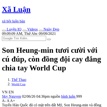
Xã Luận
xã hội luận bàn
Luyện IQ
Videos
Ngày Đẹp
09:09:09 AM, Thứ Abc 09/09/2021
Son Heung-min tươi cười với
cú đúp, còn đồng đội cay đắng
chia tay World Cup
Thể Thao
World Cup
VN
EN
Sky Nguyen
02/06/26 04:36pm
nguồn
bình luận
999
A-
A
A+
Tuyển Hàn Quốc đã có mặt trên đất Mỹ, Son Heung-min và đồng