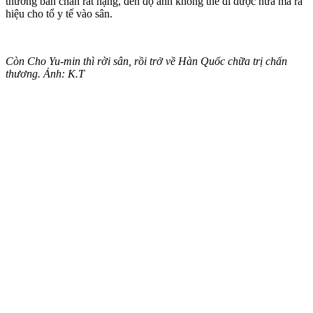
thương bàn chân rất nặng, đến độ anh không thể đi được nữa mà ra
hiệu cho tổ y tế vào sân.
Còn Cho Yu-min thì rời sân, rồi trở về Hàn Quốc chữa trị chấn
thương. Ảnh: K.T