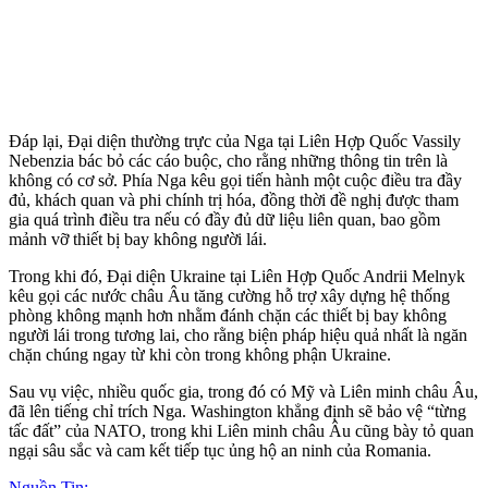
Đáp lại, Đại diện thường trực của Nga tại Liên Hợp Quốc Vassily
Nebenzia bác bỏ các cáo buộc, cho rằng những thông tin trên là
không có cơ sở. Phía Nga kêu gọi tiến hành một cuộc điều tra đầy
đủ, khách quan và phi chính trị hóa, đồng thời đề nghị được tham
gia quá trình điều tra nếu có đầy đủ dữ liệu liên quan, bao gồm
mảnh vỡ thiết bị bay không người lái.
Trong khi đó, Đại diện Ukraine tại Liên Hợp Quốc Andrii Melnyk
kêu gọi các nước châu Âu tăng cường hỗ trợ xây dựng hệ thống
phòng không mạnh hơn nhằm đánh chặn các thiết bị bay không
người lái trong tương lai, cho rằng biện pháp hiệu quả nhất là ngăn
chặn chúng ngay từ khi còn trong không phận Ukraine.
Sau vụ việc, nhiều quốc gia, trong đó có Mỹ và Liên minh châu Âu,
đã lên tiếng chỉ trích Nga. Washington khẳng định sẽ bảo vệ “từng
tấc đất” của NATO, trong khi Liên minh châu Âu cũng bày tỏ quan
ngại sâu sắc và cam kết tiếp tục ủng hộ an ninh của Romania.
Nguồn Tin: