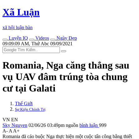
Xã Luận
xã hội luận bàn
Luyện IQ
Videos
Ngày Đẹp
09:09:09 AM, Thứ Abc 09/09/2021
Romania, Nga căng thẳng sau
vụ UAV đâm trúng tòa chung
cư tại Galati
Thế Giới
Sự Kiện Chính Trị
VN
EN
Sky Nguyen
02/06/26 03:49pm
nguồn
bình luận
999
A-
A
A+
Romania đã cáo buộc Nga thực hiện một cuộc tấn công bằng thiết