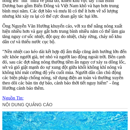
nóng lên "hút" mưa về phía đó, khiến khu vực tây Thái Bình
Dương bao gồm Biển Đông và Việt Nam khô và hạn hơn trung
bình mọi năm. Các đợt bão và mưa lũ có thể ít hơn về số lượng
nhưng khi xảy ra lại có thể cực đoan gây tác hại lớn.
Ông Nguyễn Văn Hưởng khuyến cáo, với xu thế nắng nóng xuất
hiện nhiều hơn và gay gắt hơn trung bình nhiều năm có thể làm gia
tăng nguy cơ sốc nhiệt, đột quỵ do nhiệt, cháy rừng, cháy nổ khu
dân cư và thiếu nước cục bộ.
"Nền nhiệt cao kéo dài kết hợp độ ẩm thấp cũng ảnh hưởng lớn đến
sức khỏe người già, trẻ nhỏ và người lao động ngoài trời. Bên cạnh
đó, sau các đợt nắng nóng thường tiềm ẩn nguy cơ xảy ra dông lốc,
sét và gió giật mạnh do sự xung đột giữa khối không khí nóng và
không khí mát cường độ yếu cuối mùa. Người dân cần chủ động
các biện pháp chống nóng, sử dụng điện an toàn và thường xuyên
theo dõi các bản tin dự báo, cảnh báo thời tiết nguy hiểm" - ông
Hưởng cảnh báo thêm.
Nguồn Tin: