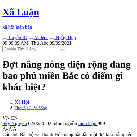
Xã Luận
xã hội luận bàn
Luyện IQ
Videos
Ngày Đẹp
09:09:09 AM, Thứ Abc 09/09/2021
Đợt nắng nóng diện rộng đang
bao phủ miền Bắc có điểm gì
khác biệt?
Xã Hội
Thời Sự Cuộc Sống
VN
EN
Sky Nguyen
02/06/26 02:54pm
nguồn
bình luận
999
A-
A
A+
Các tỉnh Bắc bộ và Thanh Hóa đang bắt đầu một đợt khô nóng kéo