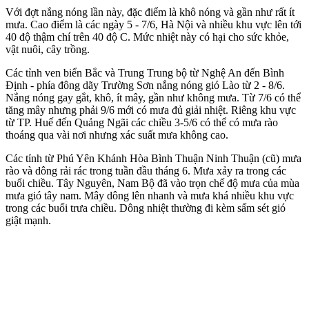
Với đợt nắng nóng lần này, đặc điểm là khô nóng và gần như rất ít
mưa. Cao điểm là các ngày 5 - 7/6, Hà Nội và nhiều khu vực lên tới
40 độ thậm chí trên 40 độ C. Mức nhiệt này có hại cho sức khỏe,
vật nuôi, cây trồng.
Các tỉnh ven biển Bắc và Trung Trung bộ từ Nghệ An đến Bình
Định - phía đông dãy Trường Sơn nắng nóng gió Lào từ 2 - 8/6.
Nắng nóng gay gắt, khô, ít mây, gần như không mưa. Từ 7/6 có thể
tăng mây nhưng phải 9/6 mới có mưa đủ giải nhiệt. Riêng khu vực
từ TP. Huế đến Quảng Ngãi các chiều 3-5/6 có thể có mưa rào
thoáng qua vài nơi nhưng xác suất mưa không cao.
Các tỉnh từ Phú Yên Khánh Hòa Bình Thuận Ninh Thuận (cũ) mưa
rào và dông rải rác trong tuần đầu tháng 6. Mưa xảy ra trong các
buổi chiều. Tây Nguyên, Nam Bộ đã vào trọn chế độ mưa của mùa
mưa gió tây nam. Mây dông lên nhanh và mưa khá nhiều khu vực
trong các buổi trưa chiều. Dông nhiệt thường đi kèm sấm sét gió
giật mạnh.