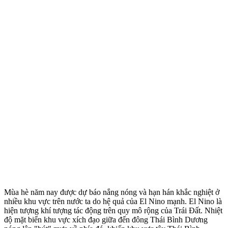
Mùa hè năm nay được dự báo nắng nóng và hạn hán khắc nghiệt ở
nhiều khu vực trên nước ta do hệ quả của El Nino mạnh. El Nino là
hiện tượng khí tượng tác động trên quy mô rộng của Trái Đất. Nhiệt
độ mặt biển khu vực xích đạo giữa đến đông Thái Bình Dương