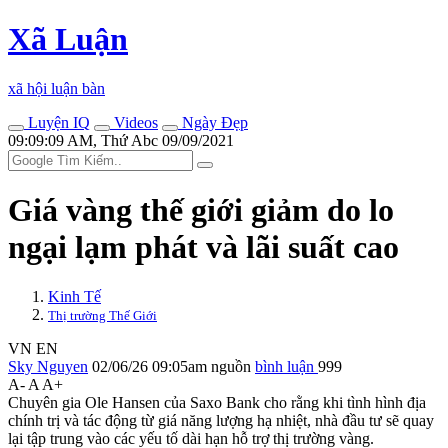
Xã Luận
xã hội luận bàn
Luyện IQ
Videos
Ngày Đẹp
09:09:09 AM, Thứ Abc 09/09/2021
Giá vàng thế giới giảm do lo
ngại lạm phát và lãi suất cao
Kinh Tế
Thị trường Thế Giới
VN
EN
Sky Nguyen
02/06/26 09:05am
nguồn
bình luận
999
A-
A
A+
Chuyên gia Ole Hansen của Saxo Bank cho rằng khi tình hình địa
chính trị và tác động từ giá năng lượng hạ nhiệt, nhà đầu tư sẽ quay
lại tập trung vào các yếu tố dài hạn hỗ trợ thị trường vàng.