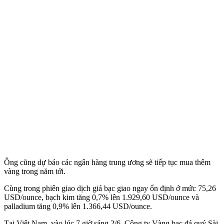
Ông cũng dự báo các ngân hàng trung ương sẽ tiếp tục mua thêm
vàng trong năm tới.
Cùng trong phiên giao dịch giá bạc giao ngay ổn định ở mức 75,26
USD/ounce, bạch kim tăng 0,7% lên 1.929,60 USD/ounce và
palladium tăng 0,9% lên 1.366,44 USD/ounce.
Tại Việt Nam, vào lúc 7 giờ sáng 2/6, Công ty Vàng bạc đá quý Sài