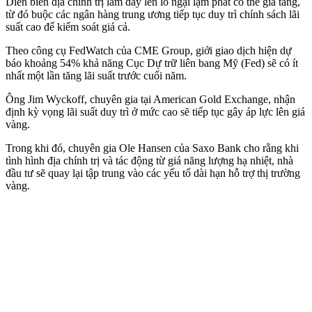
Diễn biến địa chính trị làm dấy lên lo ngại lạm phát có thể gia tăng,
từ đó buộc các ngân hàng trung ương tiếp tục duy trì chính sách lãi
suất cao để kiểm soát giá cả.
Theo công cụ FedWatch của CME Group, giới giao dịch hiện dự
báo khoảng 54% khả năng Cục Dự trữ liên bang Mỹ (Fed) sẽ có ít
nhất một lần tăng lãi suất trước cuối năm.
Ông Jim Wyckoff, chuyên gia tại American Gold Exchange, nhận
định kỳ vọng lãi suất duy trì ở mức cao sẽ tiếp tục gây áp lực lên giá
vàng.
Trong khi đó, chuyên gia Ole Hansen của Saxo Bank cho rằng khi
tình hình địa chính trị và tác động từ giá năng lượng hạ nhiệt, nhà
đầu tư sẽ quay lại tập trung vào các yếu tố dài hạn hỗ trợ thị trường
vàng.