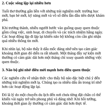
2. Cuộc sống lặp lại nhiều hơn
Tuổi thơ thường gắn liền với những trải nghiệm mới: trường học
mới, bạn bè mới, kỹ năng mới và vô số điều lần đầu tiên được khám
phá.
Khi trưởng thành, nhiều người bước vào guồng quay quen thuộc
gồm công việc, sinh hoạt, di chuyển và các trách nhiệm hằng ngày.
Các hoạt động lặp đi lặp lại khiến não bộ không còn cần ghi nhận
quá nhiều thông tin mới.
Khi nhìn lại, bộ não thấy ít dấu mốc đáng nhớ nên tạo cảm giác
khoảng thời gian đó diễn ra rất nhanh. Một tháng đầy sự kiện mới
thường có cảm giác dài hơn một tháng chỉ xoay quanh những việc
quen thuộc.
3. Não bộ ghi nhớ điều mới mạnh hơn điều quen thuộc
Các nghiên cứu về nhận thức cho thấy bộ não đặc biệt chú ý đến
những trải nghiệm mới lạ. Chúng tạo ra nhiều dấu ấn trong trí nhớ
hơn các hoạt động lặp lại.
Đó là lý do một chuyến du lịch đến nơi chưa từng đặt chân có thể
khiến vài ngày trở nên phong phú và đáng nhớ. Khi hồi tưởng,
khoảng thời gian ấy thường có cảm giác dài hơn thực tế.