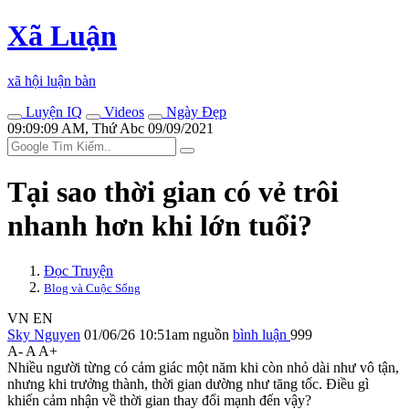
Xã Luận
xã hội luận bàn
Luyện IQ
Videos
Ngày Đẹp
09:09:09 AM, Thứ Abc 09/09/2021
Tại sao thời gian có vẻ trôi
nhanh hơn khi lớn tuổi?
Đọc Truyện
Blog và Cuộc Sống
VN
EN
Sky Nguyen
01/06/26 10:51am
nguồn
bình luận
999
A-
A
A+
Nhiều người từng có cảm giác một năm khi còn nhỏ dài như vô tận,
nhưng khi trưởng thành, thời gian dường như tăng tốc. Điều gì
khiến cảm nhận về thời gian thay đổi mạnh đến vậy?