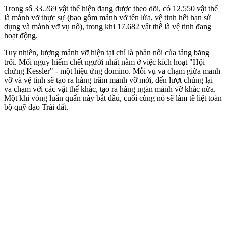
Trong số 33.269 vật thể hiện đang được theo dõi, có 12.550 vật thể
là mảnh vỡ thực sự (bao gồm mảnh vỡ tên lửa, vệ tinh hết hạn sử
dụng và mảnh vỡ vụ nổ), trong khi 17.682 vật thể là vệ tinh đang
hoạt động.
Tuy nhiên, lượng mảnh vỡ hiện tại chỉ là phần nổi của tảng băng
trôi. Mối nguy hiểm chết người nhất nằm ở việc kích hoạt "Hội
chứng Kessler" - một hiệu ứng domino. Mỗi vụ va chạm giữa mảnh
vỡ và vệ tinh sẽ tạo ra hàng trăm mảnh vỡ mới, đến lượt chúng lại
va chạm với các vật thể khác, tạo ra hàng ngàn mảnh vỡ khác nữa.
Một khi vòng luẩn quẩn này bắt đầu, cuối cùng nó sẽ làm tê liệt toàn
bộ quỹ đạo Trái đất.