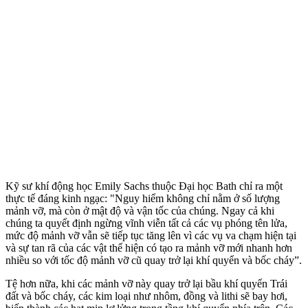
Kỹ sư khí động học Emily Sachs thuộc Đại học Bath chỉ ra một
thực tế đáng kinh ngạc: "Nguy hiểm không chỉ nằm ở số lượng
mảnh vỡ, mà còn ở mật độ và vận tốc của chúng. Ngay cả khi
chúng ta quyết định ngừng vĩnh viễn tất cả các vụ phóng tên lửa,
mức độ mảnh vỡ vẫn sẽ tiếp tục tăng lên vì các vụ va chạm hiện tại
và sự tan rã của các vật thể hiện có tạo ra mảnh vỡ mới nhanh hơn
nhiều so với tốc độ mảnh vỡ cũ quay trở lại khí quyển và bốc cháy”.
Tệ hơn nữa, khi các mảnh vỡ này quay trở lại bầu khí quyển Trái
đất và bốc cháy, các kim loại như nhôm, đồng và lithi sẽ bay hơi,