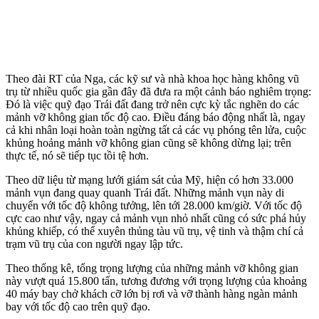
Theo đài RT của Nga, các kỹ sư và nhà khoa học hàng không vũ
trụ từ nhiều quốc gia gần đây đã đưa ra một cảnh báo nghiêm trọng:
Đó là việc quỹ đạo Trái đất đang trở nên cực kỳ tắc nghẽn do các
mảnh vỡ không gian tốc độ cao. Điều đáng báo động nhất là, ngay
cả khi nhân loại hoàn toàn ngừng tất cả các vụ phóng tên lửa, cuộc
khủng hoảng mảnh vỡ không gian cũng sẽ không dừng lại; trên
thực tế, nó sẽ tiếp tục tồi tệ hơn.
Theo dữ liệu từ mạng lưới giám sát của Mỹ, hiện có hơn 33.000
mảnh vụn đang quay quanh Trái đất. Những mảnh vụn này di
chuyển với tốc độ không tưởng, lên tới 28.000 km/giờ. Với tốc độ
cực cao như vậy, ngay cả mảnh vụn nhỏ nhất cũng có sức phá hủy
khủng khiếp, có thể xuyên thủng tàu vũ trụ, vệ tinh và thậm chí cả
trạm vũ trụ của con người ngay lập tức.
Theo thống kê, tổng trọng lượng của những mảnh vỡ không gian
này vượt quá 15.800 tấn, tương đương với trọng lượng của khoảng
40 máy bay chở khách cỡ lớn bị rơi và vỡ thành hàng ngàn mảnh
bay với tốc độ cao trên quỹ đạo.