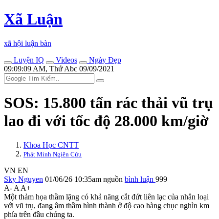
Xã Luận
xã hội luận bàn
Luyện IQ
Videos
Ngày Đẹp
09:09:09 AM, Thứ Abc 09/09/2021
SOS: 15.800 tấn rác thải vũ trụ
lao đi với tốc độ 28.000 km/giờ
Khoa Học CNTT
Phát Minh Ngiên Cứu
VN
EN
Sky Nguyen
01/06/26 10:35am
nguồn
bình luận
999
A-
A
A+
Một thảm họa thầm lặng có khả năng cắt đứt liên lạc của nhân loại
với vũ trụ, đang âm thầm hình thành ở độ cao hàng chục nghìn km
phía trên đầu chúng ta.