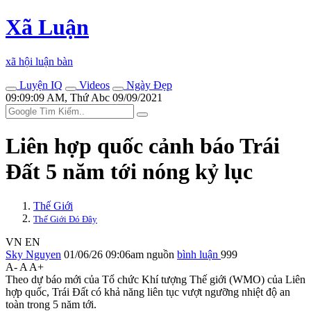
Xã Luận
xã hội luận bàn
Luyện IQ
Videos
Ngày Đẹp
09:09:09 AM, Thứ Abc 09/09/2021
Liên hợp quốc cảnh báo Trái
Đất 5 năm tới nóng kỷ lục
Thế Giới
Thế Giới Đó Đây
VN
EN
Sky Nguyen
01/06/26 09:06am
nguồn
bình luận
999
A-
A
A+
Theo dự báo mới của Tổ chức Khí tượng Thế giới (WMO) của Liên
hợp quốc, Trái Đất có khả năng liên tục vượt ngưỡng nhiệt độ an
toàn trong 5 năm tới.