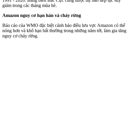
1991 - 2020. Băng biển Bắc Cực cũng được dự báo tiếp tục suy
giảm trong các tháng mùa hè.
Amazon nguy cơ hạn hán và cháy rừng
Báo cáo của WMO đặc biệt cảnh báo điều lưu vực Amazon có thể
nóng hơn và khô hạn bất thường trong những năm tới, làm gia tăng
nguy cơ cháy rừng.