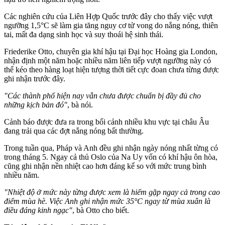
Các nghiên cứu của Liên Hợp Quốc trước đây cho thấy việc vượt
ngưỡng 1,5°C sẽ làm gia tăng nguy cơ t‌ử von‌g do nắng nóng, thiên
tai, mất đa dạng sinh học và suy thoái hệ sinh thái.
Friederike Otto, chuyên gia khí hậu tại Đại học Hoàng gia London,
nhận định một năm hoặc nhiều năm liên tiếp vượt ngưỡng này có
thể kéo theo hàng loạt hiện tượng thời tiết cực đoan chưa từng được
ghi nhận trước đây.
"Các thành phố hiện nay vẫn chưa được chuẩn bị đầy đủ cho
những kịch bản đó"
, bà nói.
Cảnh báo được đưa ra trong bối cảnh nhiều khu vực tại châu Âu
đang trải qua các đợt nắng nóng bất thường.
Trong tuần qua, Pháp và Anh đều ghi nhận ngày nóng nhất từng có
trong tháng 5. Ngay cả thủ Oslo của Na Uy vốn có khí hậu ôn hòa,
cũng ghi nhận nền nhiệt cao hơn đáng kể so với mức trung bình
nhiều năm.
"Nhiệt độ ở mức này từng được xem là hiếm gặp ngay cả trong cao
điểm mùa hè. Việc Anh ghi nhận mức 35°C ngay từ mùa xuân là
điều đáng kinh ngạc"
, bà Otto cho biết.