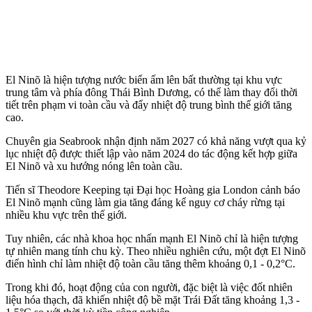
El Ninõ là hiện tượng nước biển ấm lên bất thường tại khu vực
trung tâm và phía đông Thái Bình Dương, có thể làm thay đổi thời
tiết trên phạm vi toàn cầu và đẩy nhiệt độ trung bình thế giới tăng
cao.
Chuyên gia Seabrook nhận định năm 2027 có khả năng vượt qua kỷ
lục nhiệt độ được thiết lập vào năm 2024 do tác động kết hợp giữa
El Ninõ và xu hướng nóng lên toàn cầu.
Tiến sĩ Theodore Keeping tại Đại học Hoàng gia London cảnh báo
El Ninõ mạnh cũng làm gia tăng đáng kể nguy cơ cháy rừng tại
nhiều khu vực trên thế giới.
Tuy nhiên, các nhà khoa học nhấn mạnh El Ninõ chỉ là hiện tượng
tự nhiên mang tính chu kỳ. Theo nhiều nghiên cứu, một đợt El Ninõ
điển hình chỉ làm nhiệt độ toàn cầu tăng thêm khoảng 0,1 - 0,2°C.
Trong khi đó, hoạt động của con người, đặc biệt là việc đốt nhiên
liệu hóa thạch, đã khiến nhiệt độ bề mặt Trái Đất tăng khoảng 1,3 -