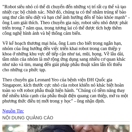
"Robot siêu nhỏ có thể di chuyển đến những vị trí rất cụ thể và tạo
nhiệt cục bộ chính xác. Nhờ đó, chúng ta có thể nhắm trúng tế bào
ung thư cần tiêu diệt và hạn chế ảnh hưởng đến tế bào khỏe mạnh" -
ông Lum giải thích. Theo chuyên gia này, robot siêu nhỏ được phát
triển trong 7 năm qua, trong tương lai có thể được tích hợp thêm
công nghệ hình ảnh và hệ thống cảm biến.
Về kế hoạch thương mại hóa, ông Lum cho biết trong ngắn hạn,
nhóm của ông hướng đến việc triển khai robot trong can thiệp y
khoa ở những khu vực dễ tiếp cận như tai, mũi, họng. Về lâu dài,
tầm nhìn của nhóm là mở rộng ứng dụng sang nhiều cơ quan khác
như não và tim, mang đến giải pháp phẫu thuật xâ‌m lấ‌n tối thiểu
cho những ca phức tạp.
Theo chuyên gia Leonard Yeo của bệnh viện ĐH Quốc gia
Singapore, kích thước cực nhỏ của robot khiến nó khác biệt hoàn
toàn so với robot phẫu thuật hiện hành. "Chúng có tiềm năng thay
thế nhiều khía cạnh của phẫu thuật điện quang can thiệp, mở ra một
phương thức điều trị mới trong y học" - ông nhận định.
Nguồn Tin: