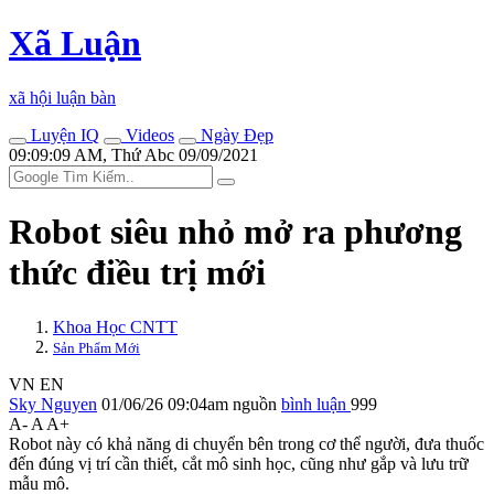
Xã Luận
xã hội luận bàn
Luyện IQ
Videos
Ngày Đẹp
09:09:09 AM, Thứ Abc 09/09/2021
Robot siêu nhỏ mở ra phương
thức điều trị mới
Khoa Học CNTT
Sản Phẩm Mới
VN
EN
Sky Nguyen
01/06/26 09:04am
nguồn
bình luận
999
A-
A
A+
Robot này có khả năng di chuyển bên trong c‌ơ th‌ể người, đưa thuốc
đến đúng vị trí cần thiết, cắt mô sinh học, cũng như gắp và lưu trữ
mẫu mô.