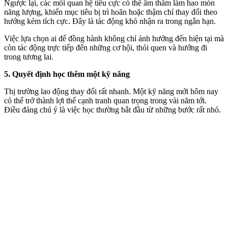
Ngược lại, các mối quan hệ tiêu cực có thể âm thầm làm hao mòn
năng lượng, khiến mục tiêu bị trì hoãn hoặc thậm chí thay đổi theo
hướng kém tích cực. Đây là tác động khó nhận ra trong ngắn hạn.
Việc lựa chọn ai để đồng hành không chỉ ảnh hưởng đến hiện tại mà
còn tác động trực tiếp đến những cơ hội, thói quen và hướng đi
trong tương lai.
5. Quyết định học thêm một kỹ năng
Thị trường lao động thay đổi rất nhanh. Một kỹ năng mới hôm nay
có thể trở thành lợi thế cạnh tranh quan trọng trong vài năm tới.
Điều đáng chú ý là việc học thường bắt đầu từ những bước rất nhỏ.