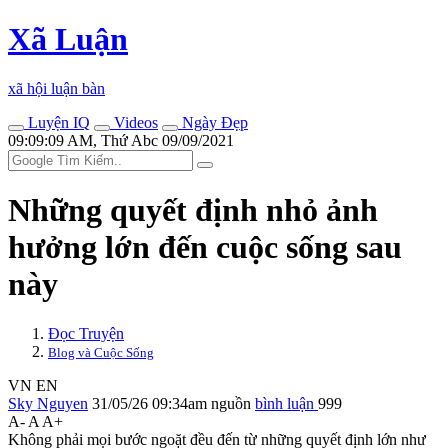
Xã Luận
xã hội luận bàn
Luyện IQ
Videos
Ngày Đẹp
09:09:09 AM, Thứ Abc 09/09/2021
Những quyết định nhỏ ảnh
hưởng lớn đến cuộc sống sau
này
Đọc Truyện
Blog và Cuộc Sống
VN
EN
Sky Nguyen
31/05/26 09:34am
nguồn
bình luận
999
A-
A
A+
Không phải mọi bước ngoặt đều đến từ những quyết định lớn như