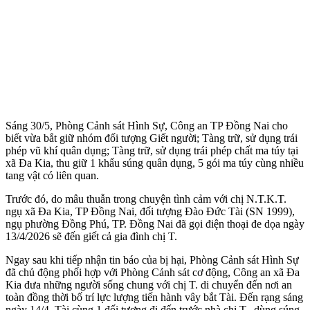
Sáng 30/5, Phòng Cảnh sát Hình Sự, Công an TP Đồng Nai cho
biết vừa bắt giữ nhóm đối tượng Giết người; Tàng trữ, sử dụng trái
phép vũ khí quân dụng; Tàng trữ, sử dụng trái phép chất m‌a tú‌y tại
xã Đa Kia, thu giữ 1 khẩu súng quân dụng, 5 gói m‌a tú‌y cùng nhiều
tang vật có liên quan.
Trước đó, do mâu thuẫn trong chu‌yện tìn‌h cảm với chị N.T.K.T.
ngụ xã Đa Kia, TP Đồng Nai, đối tượng Đào Đức Tài (SN 1999),
ngụ phường Đồng Phú, TP. Đồng Nai đã gọi điện thoại đe dọa ngày
13/4/2026 sẽ đến giết cả gia đình chị T.
Ngay sau khi tiếp nhận tin báo của bị hại, Phòng Cảnh sát Hình Sự
đã chủ động phối hợp với Phòng Cảnh sát cơ động, Công an xã Đa
Kia đưa những người sống chung với chị T. di chuyển đến nơi an
toàn đồng thời bố trí lực lượng tiến hành vây bắt Tài. Đến rạng sáng
ngày 14/4, Tài cùng 1 đối tượng đi đến trước nhà chị T., dùng súng