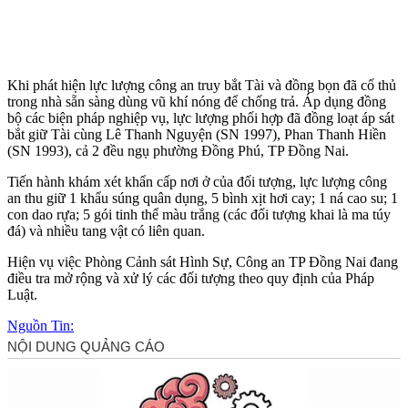
Khi phát hiện lực lượng công an truy bắt Tài và đồng bọn đã cố thủ
trong nhà sẵn sàng dùng vũ khí nóng để chống trả. Áp dụng đồng
bộ các biện pháp nghiệp vụ, lực lượng phối hợp đã đồng loạt áp sát
bắt giữ Tài cùng Lê Thanh Nguyện (SN 1997), Phan Thanh Hiền
(SN 1993), cả 2 đều ngụ phường Đồng Phú, TP Đồng Nai.
Tiến hành khám xét khẩn cấp nơi ở của đối tượng, lực lượng công
an thu giữ 1 khẩu súng quân dụng, 5 bình xịt hơ‌i ca‌y; 1 ná cao su; 1
con dao rựa; 5 gói tinh thể màu trắng (các đối tượng khai là m‌a tú‌y
đá) và nhiều tang vật có liên quan.
Hiện vụ việc Phòng Cảnh sát Hình Sự, Công an TP Đồng Nai đang
điều tra mở rộng và xử lý các đối tượng theo quy định của Pháp
Luật.
Nguồn Tin: