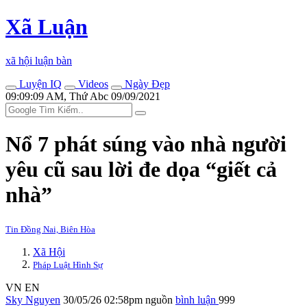
Xã Luận
xã hội luận bàn
Luyện IQ
Videos
Ngày Đẹp
09:09:09 AM, Thứ Abc 09/09/2021
Nổ 7 phát súng vào nhà người
yêu cũ sau lời đe dọa “giết cả
nhà”
Tin Đồng Nai, Biên Hòa
Xã Hội
Pháp Luật Hình Sự
VN
EN
Sky Nguyen
30/05/26 02:58pm
nguồn
bình luận
999