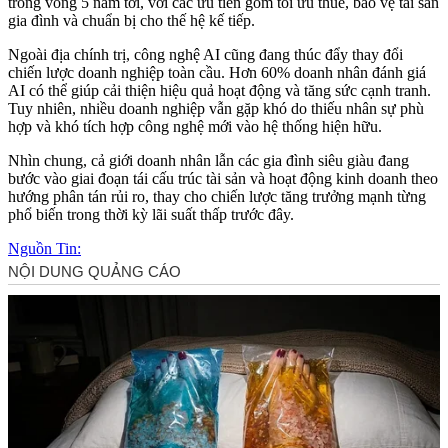
trong vòng 5 năm tới, với các ưu tiên gồm tối ưu thuế, bảo vệ tài sản
gia đình và chuẩn bị cho thế hệ kế tiếp.
Ngoài địa chính trị, công nghệ AI cũng đang thúc đẩy thay đổi
chiến lược doanh nghiệp toàn cầu. Hơn 60% doanh nhân đánh giá
AI có thể giúp cải thiện hiệu quả hoạt động và tăng sức cạnh tranh.
Tuy nhiên, nhiều doanh nghiệp vẫn gặp khó do thiếu nhân sự phù
hợp và khó tích hợp công nghệ mới vào hệ thống hiện hữu.
Nhìn chung, cả giới doanh nhân lẫn các gia đình siêu giàu đang
bước vào giai đoạn tái cấu trúc tài sản và hoạt động kinh doanh theo
hướng phân tán rủi ro, thay cho chiến lược tăng trưởng mạnh từng
phổ biến trong thời kỳ lãi suất thấp trước đây.
Nguồn Tin: