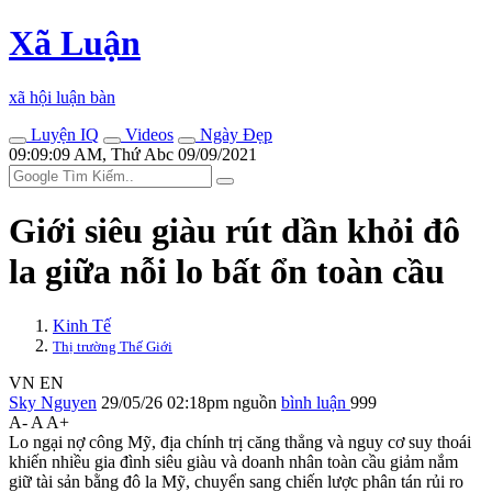
Xã Luận
xã hội luận bàn
Luyện IQ
Videos
Ngày Đẹp
09:09:09 AM, Thứ Abc 09/09/2021
Giới siêu giàu rút dần khỏi đô
la giữa nỗi lo bất ổn toàn cầu
Kinh Tế
Thị trường Thế Giới
VN
EN
Sky Nguyen
29/05/26 02:18pm
nguồn
bình luận
999
A-
A
A+
Lo ngại nợ công Mỹ, địa chính trị căng thẳng và nguy cơ suy thoái
khiến nhiều gia đình siêu giàu và doanh nhân toàn cầu giảm nắm
giữ tài sản bằng đô la Mỹ, chuyển sang chiến lược phân tán rủi ro