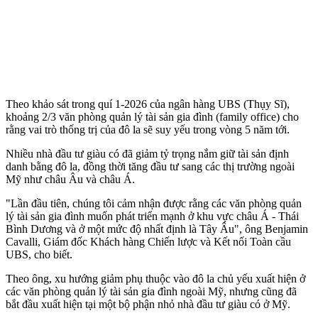
Theo khảo sát trong quí 1-2026 của ngân hàng UBS (Thụy Sĩ),
khoảng 2/3 văn phòng quản lý tài sản gia đình (family office) cho
rằng vai trò thống trị của đô la sẽ suy yếu trong vòng 5 năm tới.
Nhiều nhà đầu tư giàu có đã giảm tỷ trọng nắm giữ tài sản định
danh bằng đô la, đồng thời tăng đầu tư sang các thị trường ngoài
Mỹ như châu Âu và châu Á.
"Lần đầu tiên, chúng tôi cảm nhận được rằng các văn phòng quản
lý tài sản gia đình muốn phát triển mạnh ở khu vực châu Á - Thái
Bình Dương và ở một mức độ nhất định là Tây Âu", ông Benjamin
Cavalli, Giám đốc Khách hàng Chiến lược và Kết nối Toàn cầu
UBS, cho biết.
Theo ông, xu hướng giảm phụ thuộc vào đô la chủ yếu xuất hiện ở
các văn phòng quản lý tài sản gia đình ngoài Mỹ, nhưng cũng đã
bắt đầu xuất hiện tại một bộ phận nhỏ nhà đầu tư giàu có ở Mỹ.