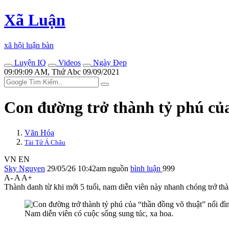
Xã Luận
xã hội luận bàn
Luyện IQ
Videos
Ngày Đẹp
09:09:09 AM, Thứ Abc 09/09/2021
Con đường trở thành tỷ phú của
Văn Hóa
Tài Tử Á Châu
VN
EN
Sky Nguyen
29/05/26 10:42am
nguồn
bình luận
999
A-
A
A+
Thành danh từ khi mới 5 tuổi, nam diễn viên này nhanh chóng trở t
Nam diễn viên có cuộc sống sung túc, xa hoa.