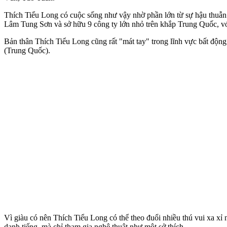
Thích Tiểu Long có cuộc sống như vậy nhờ phần lớn từ sự hậu thuẫn t
Lâm Tung Sơn và sở hữu 9 công ty lớn nhỏ trên khắp Trung Quốc, với 
Bản thân Thích Tiểu Long cũng rất "mát tay" trong lĩnh vực bất động
(Trung Quốc).
Vì giàu có nên Thích Tiểu Long có thể theo đuổi nhiều thú vui xa xỉ 
danh tiếng, mà chỉ tham gia nghệ thuật như một sở thích.