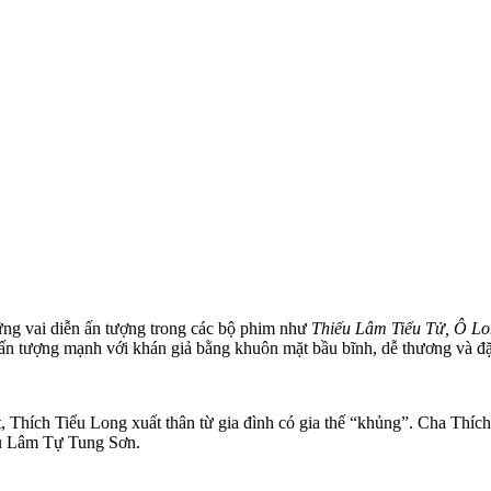
hững vai diễn ấn tượng trong các bộ phim như
Thiếu Lâm Tiểu Tử, Ô Lo
n tượng mạnh với khán giả bằng khuôn mặt bầu bĩnh, dễ thương và đặc 
ết, Thích Tiểu Long xuất thân từ gia đình có gia thế “khủng”. Cha Thí
ếu Lâm Tự Tung Sơn.